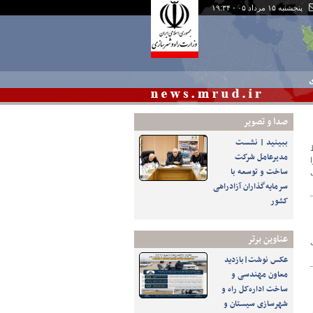
پنجشنبه ۱۵ مرداد ۰۵ - ۱۹:۳۴
ی
صدا و تصوير
ببینید | نشست
مدیرعامل شرکت
ساخت و توسعه با
سرمایه‌گذاران آزادراهی
کشور
عناوین برتر
عکس نوشت|بازدید
معاون مهندسی و
ساخت اداره‌کل راه و
شهرسازی سیستان و
ی