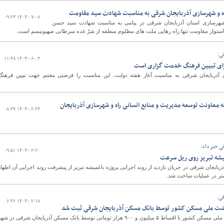
ه و شهرسازی آذربایجان شرقی به مناسبت شهادت سید مقاومت
۱۴۰۳-۰۷-۰۸ ۰۹:۲۳
هرسازی استان آذربایجان شرقی در پیامی به مناسبت شهادت سید حسن
استوار مقاومت تنها راه رهایی ملت های مظلوم منطقه از شرّ غده سرطانی صهیونیسم است.
ی:
۱۴۰۳-۰۶-۰۳ ۱۱:۴۸
ای تبیین فرهنگ خدمت گزاری است
آذربایجان شرقی به مناسبت آغاز هفته دولت، این مناسبت را فرصتی مغتنم جهت تبیین فرهنگ
فه معاونت توسعه مدیریت و منابع انسانی راه و شهرسازی آذربایجان
۱۴۰۳-۰۲-۲۳ ۰۸:۳۷
ی خبر داد:
۱۴۰۳-۰۲-۲۰ ۰۹:۵۱
شه تبریز روی ریل سرعت
بایجان شرقی در جریان بازدید از روند اجرایی پروژه باغمیشه تبریز از پیشرفت روند اجرایی آن اظهار
شتر در عملیات ساخت شد.
قی:
۱۴۰۳-۰۲-۱۸ ۰۶:۳۶
هضت ملی مسکن کشور توسط بانک مسکن آذربایجان شرقی ثبت شد
اولین قسط‌بندی تسهیلات نهضت ملی مسکن کشور با اقساط ۵ میلیون و ۹۰۰ هزار تومانی توسط بانک مسکن آذربایجان شرقی در شه