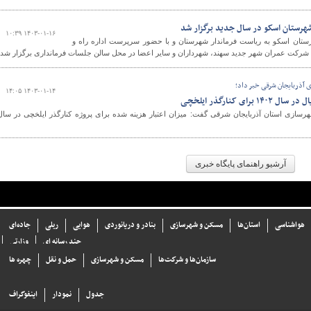
رستان اسکو در سال جدید برگزار شد
۱۴۰۳-۰۱-۱۶ ۱۰:۳۹
ان اسکو به ریاست فرماندار شهرستان و با حضور سرپرست اداره راه و
رکت عمران شهر جدید سهند، شهرداران و سایر اعضا در محل سالن جلسات فرمانداری برگزار شد.
 آذربایجان شرقی خبر داد؛
۱۴۰۳-۰۱-۱۴ ۱۴:۰۵
ای کنارگذر ایلخچی
سازی استان آذربایجان شرقی گفت: میزان اعتبار هزینه شده برای پروژه کنارگذر ایلخچی در سال
آرشیو راهنمای پایگاه خبری
هواشناسی
استان‌ها
مسکن و شهرسازی
بنادر و دریانوردی
هوایی
ریلی
جاده‌ای
چند رسانه ای
وزارتی
سازما‌ن‌ها و شركت‌ها
مسکن و شهرسازی
حمل و نقل
چهره ها
جدول
نمودار
اینفوگراف