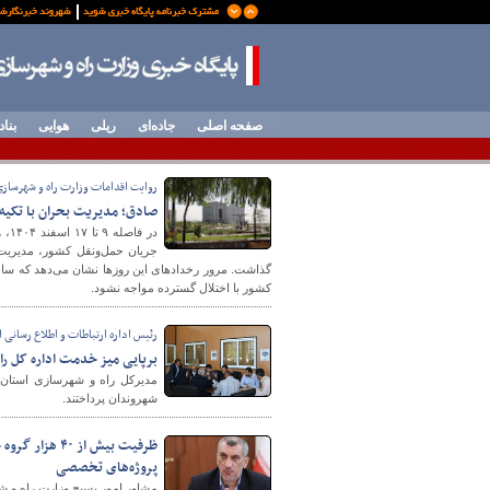
صفحه اصلی
جاده‌ای
ریلی
هوایی
بناد
روایت اقدامات وزارت راه و شهرسازی از ۹ تا ۱۷ اسفند
صادق؛ مدیریت بحران با تکیه
در 
جریان حمل‌ونقل کشور، مدیریت 
گذاشت. مرور رخدادهای این روزها نشان می‌دهد که ساخت
کشور با اختلال گسترده مواجه نشود.
رئیس اداره ارتباطات و اطلاع رسانی 
برپایی میز خدمت اداره کل را
مدیرکل راه و شهرسازی استان 
شهروندان پرداختند.
ظرفیت بیش از 
پروژه‌های تخصصی