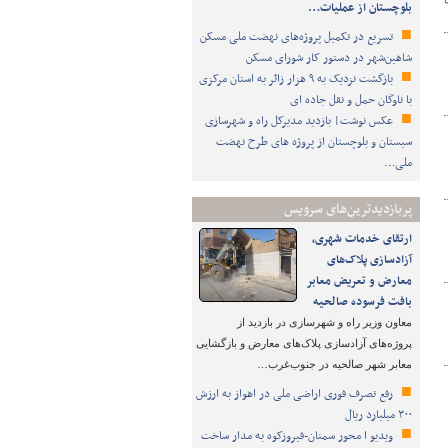
بلوچستان از عملیات…
تسریع در تکمیل پروژه‌های نهضت ملی مسکن
شاهین‌شهر در دستور کار شورای مسکن
بازگشت نزدیک به ۹ هزار زائر به استان مرکزی
با ناوگان حمل و نقل جاده ای
عکس نوشت| بازدید مدیرکل راه و شهرسازی
سیستان و بلوچستان از پروژه های طرح نهضت
ملی…
پربازدیدترین‌های سرویس
ارتقای خدمات شهری،
آزادسازی پلاک‌های
معارض و تعریض معابر
بافت فرسوده صالحیه
معاون وزیر راه و شهرسازی در بازدید از
پروژه‌های آزادسازی پلاک‌های معارض و بازگشایی
معابر شهر صالحیه در جنوب‌غرب…
رفع تصرف فوری اراضی ملی در اهواز به ارزش
۳۰۰ میلیارد ریال
ویدیو ا محور سمنان-فیروزکوه به مدار ساخت