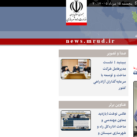
پنجشنبه ۱۵ مرداد ۰۵ - ۲۰:۱۷
ی
صدا و تصوير
ببینید | نشست
‌ها
مدیرعامل شرکت
ساخت و توسعه با
سرمایه‌گذاران آزادراهی
کشور
عناوین برتر
عکس نوشت|بازدید
معاون مهندسی و
ساخت اداره‌کل راه و
شهرسازی سیستان و