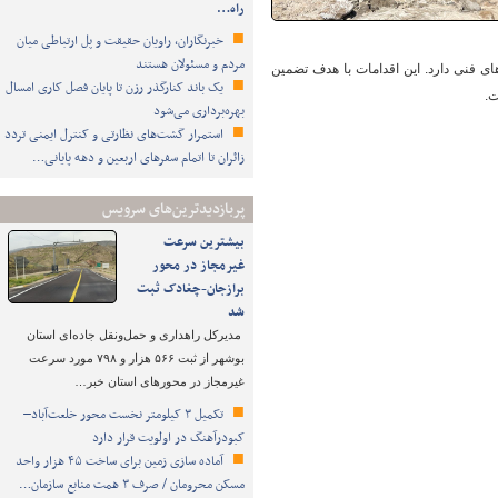
راه…
خبرنگاران، راویان حقیقت و پل ارتباطی میان
مردم و مسئولان هستند
های فنی دارد. این اقدامات با هدف تضمین
یک باند کنارگذر رزن تا پایان فصل کاری امسال
ت.
بهره‌برداری می‌شود
استمرار گشت‌های نظارتی و کنترل ایمنی تردد
زائران تا اتمام سفرهای اربعین و دهه پایانی…
پربازدیدترین‌های سرویس
بیشترین سرعت
غیرمجاز در محور
برازجان-چغادک ثبت
شد
مدیرکل راهداری و حمل‌ونقل جاده‌ای استان
بوشهر از ثبت ۵۶۶ هزار و ۷۹۸ مورد سرعت
غیرمجاز در محورهای استان خبر…
تکمیل ۳ کیلومتر نخست محور خلعت‌آباد–
کبودرآهنگ در اولویت قرار دارد
آماده سازی زمین برای ساخت ۴۵ هزار واحد
مسکن محرومان / صرف ۳ همت منابع سازمان…