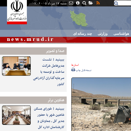
شنبه ۱۷ مرداد ۰۵ - ۰۷:۰۶
هواشناسی
وزارتی
چند رسانه ای
صدا و تصوير
ببینید | نشست
استان‌ها
مدیرعامل شرکت
نسخه قابل چاپ
ساخت و توسعه با
سرمایه‌گذاران آزادراهی
کشور
عناوین برتر
ببینید | شورای مسکن
شاهین شهر با حضور
مدیر کل ، معاونان و
کارشناسان اداره کل