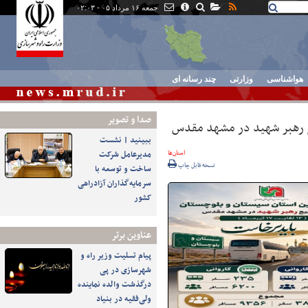
جمعه ۱۶ مرداد ۰۵ - ۰۲:۰۳
هواشناسی
وزارتی
چند رسانه ای
صدا و تصوير
ییع رهبر شهید در مشهد مقدس
ببینید | نشست
استان‌ها
مدیرعامل شرکت
نسخه قابل چاپ
ساخت و توسعه با
سرمایه‌گذاران آزادراهی
کشور
عناوین برتر
پیام تسلیت وزیر راه و
شهرسازی در پی
درگذشت والده نماینده
ولی‌فقیه در بنیاد