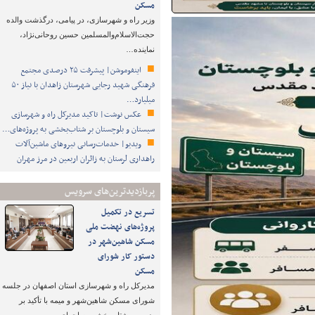
مسکن
وزیر راه و شهرسازی، در پیامی، درگذشت والده
حجت‌الاسلام‌والمسلمین حسین روحانی‌نژاد،
نماینده…
اینفوموشن| پیشرفت ۲۵ درصدی مجتمع
فرهنگی شهید رجایی شهرستان زاهدان با نیاز ۵۰
میلیارد…
عکس نوشت| تاکید مدیرکل راه و شهرسازی
سیستان و بلوچستان بر شتاب‌بخشی به پروژه‌های…
ویدیو| خدمات‌رسانی نیروهای ماشین‌آلات
راهداری لرستان به زائران اربعین در مرز مهران
پربازدیدترین‌های سرویس
تسریع در تکمیل
پروژه‌های نهضت ملی
مسکن شاهین‌شهر در
دستور کار شورای
مسکن
مدیرکل راه و شهرسازی استان اصفهان در جلسه
شورای مسکن شاهین‌شهر و میمه با تأکید بر