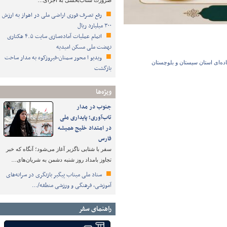
ضرورت شتاب‌بخشی به اجرای…
رفع تصرف فوری اراضی ملی در اهواز به ارزش
۳۰۰ میلیارد ریال
اتمام عملیات آماده‌سازی سایت ۴.۵ هکتاری
نهضت ملی مسکن امیدیه
ویدیو ا محور سمنان-فیروزکوه به مدار ساخت
اده‌ای استان سیستان و بلوچستان
بازگشت
ویژه‌ها
جنوب در مدار
تاب‌آوری؛ پایداری ملی
در امتداد خلیج همیشه
فارس
سفر با شتابی ناگزیر آغاز می‌شود؛ آنگاه که خبر
تجاوز بامداد روز شنبه دشمن به شریان‌های…
ستاد ملی میناب پیگیر بازنگری در سرانه‌های
آموزشی، فرهنگی و ورزشی منطقه/…
راهنمای سفر