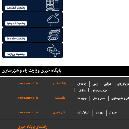
پایگاه خبری وزارت راه و شهرسازی
پایگاه خبری
news.mrud.ir
دریانوردی
هوایی
ریلی
جاده‌ای
چند رسانه ای
وزارتی
دانشنامه
news.mrud.ir
ن و شهرسازی
حمل و نقل
چهره ها
فایل خبری
news.mrud.ir
جدول
نمودار
اینفوگراف
راهنمای پایگاه خبری