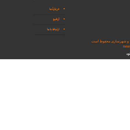
دربارهٔ ما
آرشیو
ارتباط با ما
اه و شهرسازی محفوظ است
وه