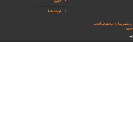
آرشیو
ارتباط با ما
اه و شهرسازی محفوظ است
وه