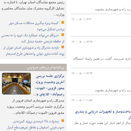
رئیس مجمع نمایندگان استان تهران، با اشاره به
تشکیل کارگروه مشترک میان نمایندگان مجلس و
ارت راه و شهرسازی بشنوید.
وزارت…
۱۴۰۰-۰۵-۰۱ ۱۳:۴۰
کمیته ویژه پیگیری مشکلات مسکن مهر
پردیس تشکیل می‌شود
خبرنگار می‌تواند عملکرد یک دوره را به بخشی
از حافظه تاریخی جامعه تبدیل کند
۱۴۰۰-۰۵-۰۱ ۱۳:۳۸
بازدید مدیرکل راه و شهرسازی استان تهران از
روند آماده سازی نهایی واحدهای طرح استیجار
رداری می‌رسد، گفت: در همین راستا، ایستگاه
پربازدیدترین‌های سرویس
۱۴۰۰-۰۵-۰۱ ۱۳:۳۴
برگزاری جلسه بررسی
آخرین وضعیت پروژه
محور قزوین– الموت–
ارت راه و شهرسازی بشنوید.
رحیم‌آباد– کلاچای با…
۱۴۰۰-۰۵-۰۱ ۱۱:۵۲
مدیرکل راه و شهرسازی استان قزوین از
برگزاری جلسه بررسی آخرین وضعیت پروژه
بستگی ایران در ساخت‌و‌ساز و تجهیزات دریایی و بندری
محور قزوین–الموت–رحیم‌آباد–کلاچای…
پیشرفت ۷۵ درصدی پروژه کمربندی
ردی در بندر امیرآباد و برنامه افزایش ظرفیت بندر چابهار به ۲۰ میلیون تن در سال از اهم اخبار این هفته حوزه حمل و نقل
جنوب‌غربی اصفهان و تقاطع غیرهمسطح آبنیل