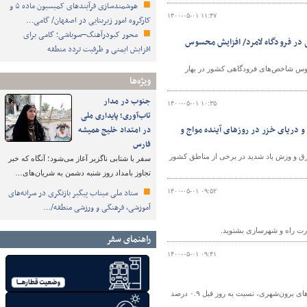
هوشمندسازی فرآیندهای کمیسیون ماده ۵ و
۱۴۰۰-۰۵-۰۱ ۱۱:۴۷
کارگروه امور زیربنایی در اصفهان/ گامی…
محور کبودرآهنگ–سوباشی؛ گامی برای
ی در فرودگاه لامرد/ افزايش محسوس
افزایش ایمنی و ظرفیت تردد منطقه
حسوس شاخص‌های فرودگاهی کشور در بهار
ویژه‌ها
جنوب در مدار
۱۴۰۰-۰۵-۰۱ ۱۰:۳۵
تاب‌آوری؛ پایداری ملی
 دریای خزر در روزهای آینده مواج و
در امتداد خلیج همیشه
فارس
رق و وزش باد شدید در برخی از مناطق کشور
سفر با شتابی ناگزیر آغاز می‌شود؛ آنگاه که خبر
تجاوز بامداد روز شنبه دشمن به شریان‌های…
ستاد ملی میناب پیگیر بازنگری در سرانه‌های
۱۴۰۰-۰۵-۰۱ ۰۹:۵۲
آموزشی، فرهنگی و ورزشی منطقه/…
ارت راه و شهرسازی بشنوید.
راهنمای سفر
۱۴۰۰-۰۵-۰۱ ۰۹:۴۱
در شبانه ‌روز گذشته ، بر اساس آخرين اطلاعات دريافتی از ۲۳۲۲ ترددشمار فعال در محورهای برون‌شهری، نسبت به روز قبل ۰.۹ درصد