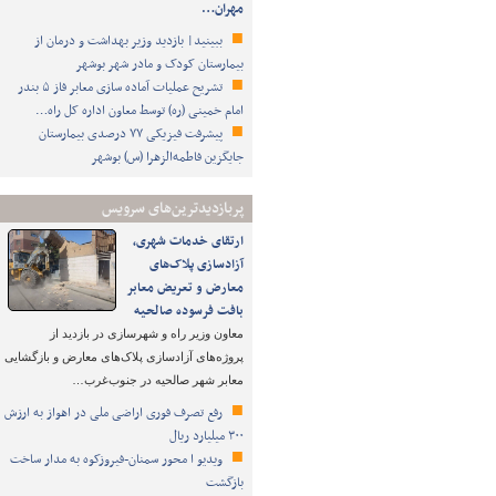
مهران…
ببینید| بازدید وزیر بهداشت و درمان از
بیمارستان کودک و مادر شهر بوشهر
تشریح عملیات آماده سازی معابر فاز ۵ بندر
امام خمینی (ره) توسط معاون اداره کل راه…
پیشرفت فیزیکی ۷۷ درصدی بیمارستان
جایگزین فاطمه‌الزهرا (س) بوشهر
پربازدیدترین‌های سرویس
ارتقای خدمات شهری،
آزادسازی پلاک‌های
معارض و تعریض معابر
بافت فرسوده صالحیه
معاون وزیر راه و شهرسازی در بازدید از
پروژه‌های آزادسازی پلاک‌های معارض و بازگشایی
معابر شهر صالحیه در جنوب‌غرب…
رفع تصرف فوری اراضی ملی در اهواز به ارزش
۳۰۰ میلیارد ریال
ویدیو ا محور سمنان-فیروزکوه به مدار ساخت
بازگشت