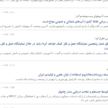
در شبانه ‌روز گذشته، براساس آخرین اطلاعات دریافتی از ۲۳۸۵ ترددشمار فعال در محورهای برون‌شه
۰۰-۰۹-۲۸ ۰۸:۱۱
یت آب‌‌و‌‌‌هوای بیست‌وهشتم آذر؛
ر برخی نقاط کشور/ آب‌های شمالی و جنوبی مواج است
 در گفت‌وگو با رادیو اینترنتی وزارت راه‌وشهرسازی، آخرین وضعیت آب‌و‌هوای کشور را تشریح کرد.
۰۰-۰۹-۲۸ ۰۷:۳۶
نی مطرح کرد؛
ق شعار پنجمین نمایشگاه حمل و نقل کمک خواهد کرد/ باید در خلال نمایشگاه‌ حمل و نقل،
فت
 و نفل زمینی را معلول دست انسان دانست و گفت: با آموزش، اصلاح رفتار عمومی و دانش عمومی در
۰۰-۰۹-۲۸ ۰۷:۰۲
:
وسعه زیرساخت‌ها/لزوم استفاده از توان علمی و تولیدی ایران
اره به محدودیت‌های بودجه، افزایش بهره‌وری را مهم‌تر از توسعه زیرساخت‌ها دانست.
۰۰-۰۹-۲۸ ۰۶:۵۴
توسط جستجو و نجات دریایی بندر چابهار
معاون دریایی بنادر و دریانوردی سیستان و بلوچستان از ارائه خدمات مشاوره پزشکی در آب‌های دور با هماهنگی مرکز MRCC و نجات