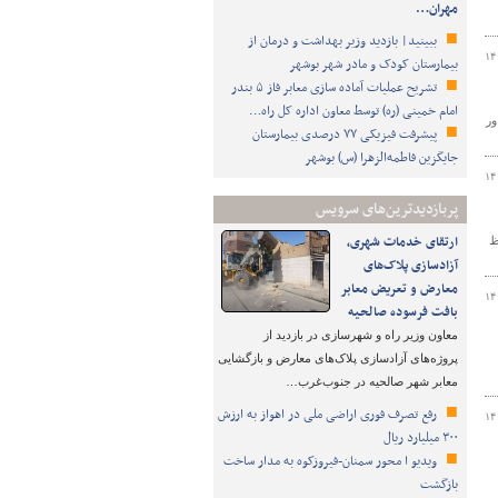
مهران…
ببینید| بازدید وزیر بهداشت و درمان از
۱۴
بیمارستان کودک و مادر شهر بوشهر
تشریح عملیات آماده سازی معابر فاز ۵ بندر
امام خمینی (ره) توسط معاون اداره کل راه…
اور
پیشرفت فیزیکی ۷۷ درصدی بیمارستان
جایگزین فاطمه‌الزهرا (س) بوشهر
۱۴
پربازدیدترین‌های سرویس
ارتقای خدمات شهری،
از لحاظ
آزادسازی پلاک‌های
معارض و تعریض معابر
۱۴
بافت فرسوده صالحیه
معاون وزیر راه و شهرسازی در بازدید از
پروژه‌های آزادسازی پلاک‌های معارض و بازگشایی
معابر شهر صالحیه در جنوب‌غرب…
رفع تصرف فوری اراضی ملی در اهواز به ارزش
۱۴
۳۰۰ میلیارد ریال
ویدیو ا محور سمنان-فیروزکوه به مدار ساخت
بازگشت