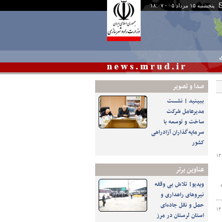
پنجشنبه ۱۵ مرداد ۰۵ - ۱۸:۰۷
ی
صدا و تصوير
ببینید | نشست
مدیرعامل شرکت
ساخت و توسعه با
سرمایه‌گذاران آزادراهی
کشور
۱۴
عناوین برتر
ویدیو| تلاش بی وقفه
نیروهای راهداری و
حمل و نقل جاده‌ای
۱۴
استان لرستان در مرز