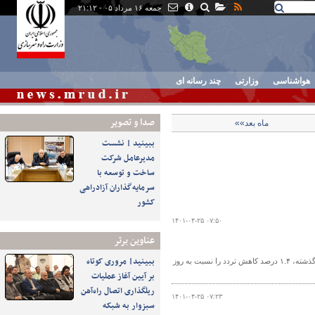
جمعه ۱۶ مرداد ۰۵ - ۲۱:۱۲
هواشناسی
وزارتی
چند رسانه ای
صدا و تصوير
ماه بعد»»
ببینید | نشست
مدیرعامل شرکت
ساخت و توسعه با
سرمایه‌گذاران آزادراهی
کشور
۱۴۰۱-۰۴-۲۵ ۰۷:۵۰
عناوین برتر
ببینید| مروری کوتاه
آخرین اطلاعات دریافتی از ۲۴۵۴ ترددشمار فعال در محورهای برون‌شهری طی شبانه ‌روز گذشته، ۱.۴ درصد کاهش تردد را نسبت به روز
بر آیین آغاز عملیات
ریلگذاری اتصال راه‌آهن
۱۴۰۱-۰۴-۲۵ ۰۷:۲۳
سبزوار به شبکه