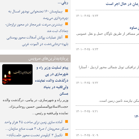
ریلی…
رمان در حال اجر است
بیمارستان ۱۶۰ تختخوابی بوشهر امسال به
۱۴۰۱-۰۴-۲۵ ۰۷:۲۳
بهره‌برداری می‌رسد
بیشترین سرعت غیرمجاز در محور برازجان-
چغادک ثبت شد
ی و حمل و نقل جاده‌ای شهرستان ساوه از جابه‌جایی بیش از ۵۶ هزار نفر مسافر از طریق ناوگان حمل و نقل عمومی
آغاز عملیات روکش آسفالت محور روستایی
یارود–رجایی‌دشت در الموت غربی
۱۴۰۱-۰۴-۲۵ ۰۷:۲۳
پربازدیدترین‌های سرویس
پیام تسلیت وزیر راه و
ترافیکی تونل شمالی محور اردبیل - آستارا
شهرسازی در پی
درگذشت والده نماینده
۱۴۰۱-۰۴-۲۵ ۰۷:۲۲
ولی‌فقیه در بنیاد
مسکن
وزیر راه و شهرسازی، در پیامی، درگذشت والده
حجت‌الاسلام‌والمسلمین حسین روحانی‌نژاد،
۱۴۰۱-۰۴-۲۵ ۰۷:۲۱
نماینده ولی‌فقیه و رئیس…
آماده سازی زمین برای ساخت ۴۵ هزار واحد
مسکن محرومان / صرف ۳ همت منابع سازمان…
تکمیل ۳ کیلومتر نخست محور خلعت‌آباد–
۱۴۰۱-۰۴-۲۵ ۰۷:۰۹