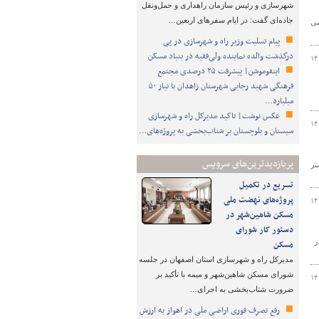
شهرسازی و رئیس سازمان راهداری و حمل‌ونقل
جاده‌ای گفت: در ایام سفرهای اربعین…
سی
پیام تسلیت وزیر راه و شهرسازی در پی
درگذشت والده نماینده ولی‌فقیه در بنیاد مسکن
۱۴
اینفوموشن| پیشرفت ۲۵ درصدی مجتمع
فرهنگی شهید رجایی شهرستان زاهدان با نیاز ۵۰
میلیارد…
عکس نوشت| تاکید مدیرکل راه و شهرسازی
۱۴
سیستان و بلوچستان بر شتاب‌بخشی به پروژه‌های…
پربازدیدترین‌های سرویس
تر
تسریع در تکمیل
پروژه‌های نهضت ملی
۱۴
مسکن شاهین‌شهر در
دستور کار شورای
در
مسکن
مدیرکل راه و شهرسازی استان اصفهان در جلسه
شورای مسکن شاهین‌شهر و میمه با تأکید بر
۱۴
ضرورت شتاب‌بخشی به اجرای…
رفع تصرف فوری اراضی ملی در اهواز به ارزش