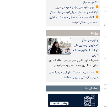
۳۰۰ میلیارد ریال
پیام تسلیت وزیر راه و شهرسازی در پی
درگذشت والده نماینده ولی‌فقیه در بنیاد مسکن
۱۴
اتمام عملیات آماده‌سازی سایت ۴.۵ هکتاری
نهضت ملی مسکن امیدیه
 استان سمنان از بهسازی و روکش آسفالت روستای ایج به طول ۲۳۰۰
ویژه‌ها
۱۴
جنوب در مدار
تاب‌آوری؛ پایداری ملی
در امتداد خلیج همیشه
فارس
۱۴
سفر با شتابی ناگزیر آغاز می‌شود؛ آنگاه که خبر
تجاوز بامداد روز شنبه دشمن به شریان‌های…
ستاد ملی میناب پیگیر بازنگری در سرانه‌های
آموزشی، فرهنگی و ورزشی منطقه/…
راهنمای سفر
۱۴