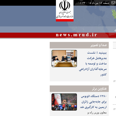
جمعه ۱۶ مرداد ۰۵ - ۰۶:۳۴
ی
صدا و تصوير
ببینید | نشست
مدیرعامل شرکت
ساخت و توسعه با
سرمایه‌گذاران آزادراهی
کشور
۱۴
عناوین برتر
۷۳۸۰ دستگاه اتوبوس
 و
برای جابه‌جایی زائران
اربعین به‌ کارگیری شد
۱۴
معاون وزیر راه و