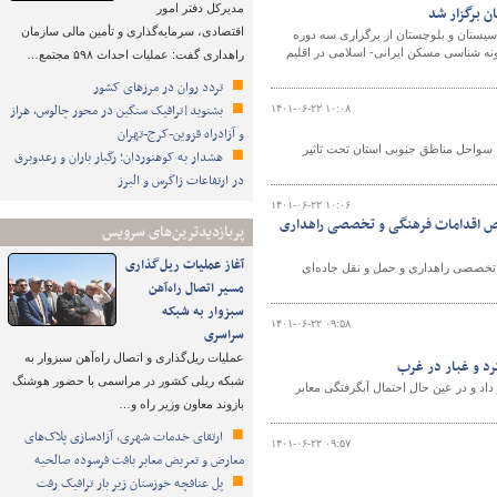
مدیرکل دفتر امور
ن برگزار شد
اقتصادی، سرمایه‌گذاری و تأمین مالی سازمان
 سیستان و بلوچستان از برگزاری سه دوره
نه شناسی مسکن ایرانی- اسلامی در اقلیم
راهداری گفت: عملیات احداث ۵۹۸ مجتمع…
تردد روان در مرزهای کشور
بشنوید|ترافیک سنگین در محور چالوس، هراز
۱۴۰۱-۰۶-۲۲ ۱۰:۰۸
و آزادراه قزوین-کرج-تهران
خ داده که در آخرین مورد، سواحل مناطق جنوبی استان تحت تاثیر
هشدار به کوهنوردان؛ رگبار باران و رعدوبرق
در ارتفاعات زاگرس و البرز
۱۴۰۱-۰۶-۲۲ ۱۰:۰۶
وص اقدامات فرهنگی و تخصصی راهداری
پربازدیدترین‌های سرویس
آغاز عملیات ریل‌گذاری
تخصصی راهداری و حمل و نقل جاده‌ای
مسیر اتصال راه‌آهن
سبزوار به شبکه
۱۴۰۱-۰۶-۲۲ ۰۹:۵۸
سراسری
عملیات ریل‌گذاری و اتصال راه‌آهن سبزوار به
د و غبار در غرب
شبکه ریلی کشور در مراسمی با حضور هوشنگ
د و در عین حال احتمال آبگرفتگی معابر
بازوند معاون وزیر راه و…
ارتقای خدمات شهری، آزادسازی پلاک‌های
۱۴۰۱-۰۶-۲۲ ۰۹:۵۷
معارض و تعریض معابر بافت فرسوده صالحیه
پل عنافچه خوزستان زیر بار ترافیک رفت