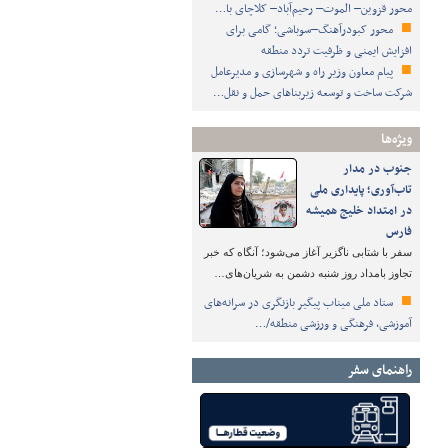
محور قزوین– الموت– رحیم‌آباد– کلاچای با…
محور کبودرآهنگ–سوباشی؛ گامی برای
افزایش ایمنی و ظرفیت تردد منطقه
پیام معاون وزیر راه و شهرسازی و مدیرعامل
شرکت ساخت و توسعه زیربناهای حمل و نقل…
ویژه‌ها
جنوب در مدار
تاب‌آوری؛ پایداری ملی
در امتداد خلیج همیشه
فارس
سفر با شتابی ناگزیر آغاز می‌شود؛ آنگاه که خبر
تجاوز بامداد روز شنبه دشمن به شریان‌های…
ستاد ملی میناب پیگیر بازنگری در سرانه‌های
آموزشی، فرهنگی و ورزشی منطقه/…
راهنمای سفر