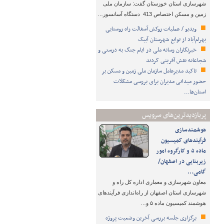
شهرسازی استان خوزستان گفت: سازمان ملی
زمین و مسکن اختصاص 413 دستگاه آسانسور…
ویدیو / عملیات روکش آسفالت راه روستایی
بهرام‌آباد از توابع شهرستان آبیک
خبرنگاران رسانه ملی در ایام جنگ به درستی و
شجاعانه نقش آفرینی کردند
تاکید مدیرعامل سازمان ملی زمین و مسکن بر
حضور میدانی مدیران برای بررسی مشکلات
استان‌ها…
پربازدیدترین‌های سرویس
هوشمندسازی
فرآیندهای کمیسیون
ماده ۵ و کارگروه امور
زیربنایی در اصفهان/
گامی…
معاون شهرسازی و معماری اداره کل راه و
شهرسازی استان اصفهان از راه‌اندازی فرآیندهای
هوشمند کمیسیون ماده ۵ و…
برگزاری جلسه بررسی آخرین وضعیت پروژه