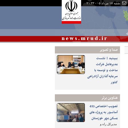
شنبه ۱۷ مرداد ۰۵ - ۲۱:۳۳
ی
صدا و تصوير
ببینید | نشست
مدیرعامل شرکت
ساخت و توسعه با
سرمایه‌گذاران آزادراهی
کشور
عناوین برتر
تصویب اختصاص 413
آسانسور به پروژه های
مسکن مهر خوزستان
مدیرکل راه و