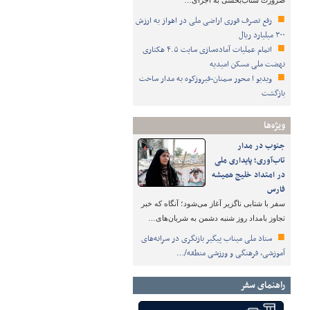
ضرورت شتاب‌بخشی به اجرای…
رفع تصرف فوری اراضی ملی در اهواز به ارزش
۳۰۰ میلیارد ریال
اتمام عملیات آماده‌سازی سایت ۴.۵ هکتاری
نهضت ملی مسکن امیدیه
ویدیو ا محور سمنان-فیروزکوه به مدار ساخت
بازگشت
ویژه‌ها
جنوب در مدار
تاب‌آوری؛ پایداری ملی
در امتداد خلیج همیشه
فارس
سفر با شتابی ناگزیر آغاز می‌شود؛ آنگاه که خبر
تجاوز بامداد روز شنبه دشمن به شریان‌های…
ستاد ملی میناب پیگیر بازنگری در سرانه‌های
آموزشی، فرهنگی و ورزشی منطقه/…
راهنمای سفر