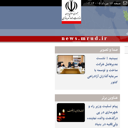
جمعه ۱۶ مرداد ۰۵ - ۰۲:۱۴
ی
صدا و تصوير
ببینید | نشست
مدیرعامل شرکت
ساخت و توسعه با
سرمایه‌گذاران آزادراهی
کشور
عناوین برتر
پیام تسلیت وزیر راه و
شهرسازی در پی
درگذشت والده نماینده
ولی‌فقیه در بنیاد