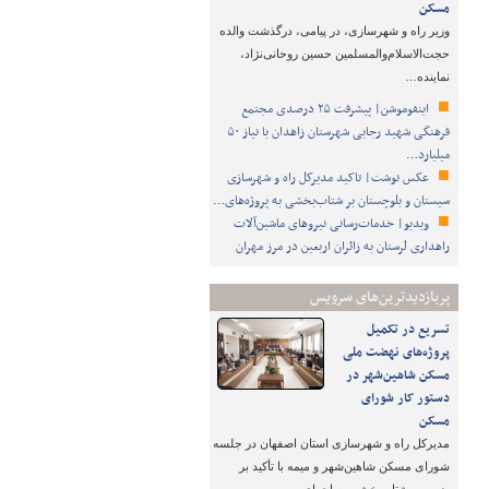
مسکن
وزیر راه و شهرسازی، در پیامی، درگذشت والده
حجت‌الاسلام‌والمسلمین حسین روحانی‌نژاد،
نماینده…
اینفوموشن| پیشرفت ۲۵ درصدی مجتمع
فرهنگی شهید رجایی شهرستان زاهدان با نیاز ۵۰
میلیارد…
عکس نوشت| تاکید مدیرکل راه و شهرسازی
سیستان و بلوچستان بر شتاب‌بخشی به پروژه‌های…
ویدیو| خدمات‌رسانی نیروهای ماشین‌آلات
راهداری لرستان به زائران اربعین در مرز مهران
پربازدیدترین‌های سرویس
تسریع در تکمیل
پروژه‌های نهضت ملی
مسکن شاهین‌شهر در
دستور کار شورای
مسکن
مدیرکل راه و شهرسازی استان اصفهان در جلسه
شورای مسکن شاهین‌شهر و میمه با تأکید بر