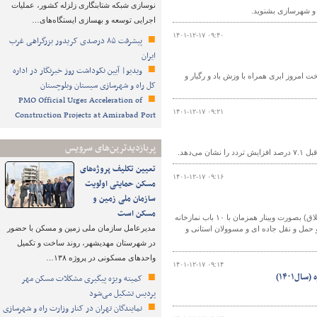
نوسازی شبکه شتابنگاری زلزله کشور، عملیات
ه و شهرسازی بشنوید.
اجرایی توسعه و بهسازی ایستگاه‌های…
۱۴۰۱-۱۲-۱۷ ۰۹:۴۰
پیشرفت ۸۵ درصدی کریدور بزرگراهی غرب
ایران
ویدیو| آیین نکوداشت روز خبرنگار در اداره
امروز ابری همراه با وزش باد و رگبار و
کل راه و شهرسازی سیستان وبلوچستان
PMO Official Urges Acceleration of
۱۴۰۱-۱۲-۱۷ ۰۹:۲۱
Construction Projects at Amirabad Port
پربازدیدترین‌های سرویس
تعیین تکلیف پروژه‌های
۱۴۰۱-۱۲-۱۷ ۰۹:۱۶
مسکن حمایتی اولویت
سازمان ملی زمین و
مسکن است
آیین بهره برداری از نمازخانه بین راهی محور ترانزیتی و شریانی آزادشهر-شاهرود(خوش ییلاق) بصورت وبینار همزمان با ۱۰ باب نمازخانه
مدیرعامل سازمان ملی زمین و مسکن با حضور
 حمل و نقل جاده ای و مسوولان استانی و
در شهرستان مهدیشهر، روند ساخت و تکمیل
واحدهای مسکونی در پروژه ۱۳۸…
۱۴۰۱-۱۲-۱۷ ۰۹:۱۴
ل۱۴۰۱)
کمیته ویژه پیگیری مشکلات مسکن مهر
پردیس تشکیل می‌شود
نمایندگان تهران در کنار وزارت راه و شهرسازی