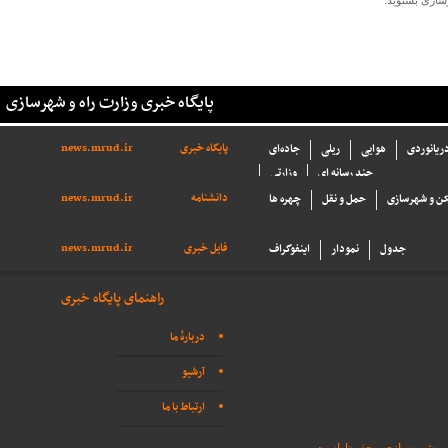
سازی بشنوید.
پایگاه خبری وزارت راه و شهرسازی
پایگاه خبری
news.mrud.ir
دریانوردی
هوایی
ریلی
جاده‌ای
چند رسانه ای
وزارتی
دانشنامه
news.mrud.ir
ن و شهرسازی
حمل و نقل
چهره ها
فایل خبری
news.mrud.ir
جدول
نمودار
اینفوگراف
راهنمای پایگاه خبری
دربارهٔ ما
آرشیو
ارتباط با ما