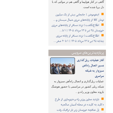
گاهی در کنار هواپیما و گاهی هم در موکبی که با
دل برپا شده است.
اینفوموشن | جابجایی بیش از یک میلیون
تومان کالا از پایانه‌های مرزی شمال سیستان و…
اطلاع‌نگاشت| تردد مسافر از پایانه‌های مرزی
خوزستان ۲۵ تیر تا ۱۳ مرداد ۱۴۰۵ | ۱ تا…
اطلاع‌نگاشت| تردد مسافر از پایانه‌ مرزی
چذابه ۲۵ تیر تا ۱۳ مرداد ۱۴۰۵ | ۱ تا ۲۰ صفر…
پربازدیدترین‌های سرویس
آغاز عملیات ریل‌گذاری
مسیر اتصال راه‌آهن
سبزوار به شبکه
سراسری
عملیات ریل‌گذاری و اتصال راه‌آهن سبزوار به
شبکه ریلی کشور در مراسمی با حضور هوشنگ
بازوند معاون وزیر راه و…
بازدید معاون وزیر راه و شهرسازی از طرح
«کلید به کلید» در محله آسمان صالحیه
پل عنافچه خوزستان زیر بار ترافیک رفت