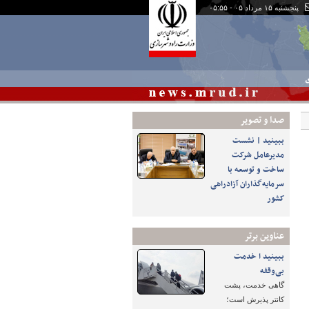
پنجشنبه ۱۵ مرداد ۰۵ - ۰۵:۵۵
ی
صدا و تصوير
ببینید | نشست
مدیرعامل شرکت
ساخت و توسعه با
سرمایه‌گذاران آزادراهی
کشور
عناوین برتر
ببینید ا خدمت
بی‌وقفه
گاهی خدمت، پشت
کانتر پذیرش است؛