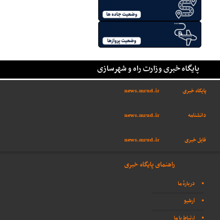
پایگاه خبری وزارت راه و شهرسازی
پایگاه خبری
news.mrud.ir
دانشنامه
news.mrud.ir
فایل خبری
news.mrud.ir
راهنمای پایگاه خبری
دربارهٔ ما
آرشیو
ارتباط با ما