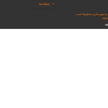
ارتباط با ما
اه و شهرسازی محفوظ است
وه