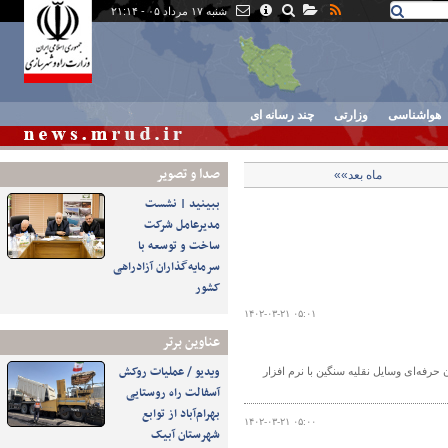
شنبه ۱۷ مرداد ۰۵ - ۲۱:۱۴
هواشناسی
وزارتی
چند رسانه ای
صدا و تصوير
ماه بعد»»
ببینید | نشست
مدیرعامل شرکت
ساخت و توسعه با
سرمایه‌گذاران آزادراهی
کشور
۱۴۰۲-۰۳-۲۱ ۰۵:۰۱
عناوین برتر
ویدیو / عملیات روکش
حرفه‌ای وسایل نقلیه سنگین با نرم افزار
آسفالت راه روستایی
بهرام‌آباد از توابع
۱۴۰۲-۰۳-۲۱ ۰۵:۰۰
شهرستان آبیک