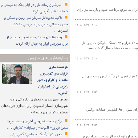
خبرنگاران رسانه ملی در ایام جنگ به درستی و
ران به موقع پرداخت شود و بارنامه نیز برای
شجاعانه نقش آفرینی کردند
تاکید مدیرعامل سازمان ملی زمین و مسکن بر
حضور میدانی مدیران برای بررسی مشکلات
۱۴۰۲-۰۳-۲۱ ۰۵:۰۰
استان‌ها…
رسانه‌ها با روایت درست، تصویر جدیدی از
توان مدیریتی ایران به جهان ارائه کردند
معاون حمل و نقل اداره کل راهداری و حمل و نقل جاده ای سیستان و بلوچستان از مراجعه ۱۲ هزار و ۳۳ دستگاه ناوگان حمل و نقل
پربازدیدترین‌های سرویس
۱۴۰۲-۰۳-۲۱ ۰۵:۰۰
هوشمندسازی
فرآیندهای کمیسیون
شاکرمی سرپرست اداره کل راه و شهرسازی استان لرستان در بازدید از پروژه ورزشگاه ۱۵ هزار نفری خرم آباد از بهره برداری این
ماده ۵ و کارگروه امور
زیربنایی در اصفهان/
۱۴۰۲-۰۳-۲۱ ۰۴:۵۹
گامی…
معاون شهرسازی و معماری اداره کل راه و
شهرسازی استان اصفهان از راه‌اندازی فرآیندهای
رئیس اداره نگهداری راههای اداره کل راهداری و حمل ونقل جاده ای استان اصفهان از اجرای بیش از ۶۵ کیلومتر عملیات روکش
هوشمند کمیسیون ماده ۵ و…
برگزاری جلسه بررسی آخرین وضعیت پروژه
۱۴۰۲-۰۳-۲۱ ۰۴:۵۸
محور قزوین– الموت– رحیم‌آباد– کلاچای با…
محور کبودرآهنگ–سوباشی؛ گامی برای
 مراوه تپه که براثر سیلاب بامداد دیروز