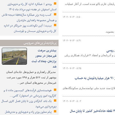
ویدیو | عملکرد اداره کل راه و شهرسازی
ایجان عازم باکو شده است، از آغاز عملیات
استان اصفهان در هفته دوم مرداد ماه ۱۴۰۵
کسب رتبه برتر عملکرد سال1404 نتیجه تلاش
۱۴۰۲-۰۷-۱۴ ۰۸:۵۰
و همدلی مجموعه راهداری مازندران
ببینید| آیین نکوداشت روز خبرنگار در اداره
کل راه و شهرسازی سیستان و بلوچستان
بشنوید.
۱۴۰۲-۰۷-۱۴ ۰۸:۳۱
پربازدیدترین‌های سرویس
بیشترین سرعت
غیرمجاز در محور
از مهم‌ترین اخبار هفته گذشته در حوزه حمل‌ونقل ریلی می‌توان به رشد مبادلات ریلی ایران و آذربایجان و انعقاد ۴ قرارداد همکاری ریلی
برازجان-چغادک ثبت
شد
۱۴۰۲-۰۷-۱۴ ۰۸:۲۵
مدیرکل راهداری و حمل‌ونقل جاده‌ای استان
تخصیص ۲ میلیارد دلار برای تکمیل پروژه‌های نهضت ملی مسکن/پرداخت بیش از ۹۱ هزار میلیاردتومان به حساب
بوشهر از ثبت ۵۶۶ هزار و ۷۹۸ مورد سرعت
غیرمجاز در محورهای استان خبر…
ی نهضت ملی مسکن و ابلاغ سند جدید ملی توانمندسازی سکونتگاه‌های
هوشمندسازی فرآیندهای کمیسیون ماده ۵ و
کارگروه امور زیربنایی در اصفهان/ گامی…
یک باند کنارگذر رزن تا پایان فصل کاری امسال
۱۴۰۲-۰۷-۱۴ ۰۸:۰۲
بهره‌برداری می‌شود
افزودن ۵ هزار اتوبوس به ناوگان جاده‌ای با ترغیب بخش خصوصی/رفع و اصلاح ۴۰۰ نقطه حادثه‌خیز کشور تا پایان سال
پیام معاون وزیر راه و شهرسازی و مدیرعامل