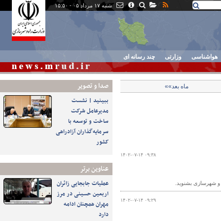
شنبه ۱۷ مرداد ۰۵ - ۱۵:۵۰
هواشناسی
وزارتی
چند رسانه ای
صدا و تصوير
ماه بعد»»
ببینید | نشست
مدیرعامل شرکت
ساخت و توسعه با
سرمایه‌گذاران آزادراهی
کشور
۱۴۰۲-۰۷-۱۴ ۰۹:۳۸
عناوین برتر
عملیات جابجایی زائران
ه و شهرسازی بشنوید.
اربعین حسینی در مرز
۱۴۰۲-۰۷-۱۴ ۰۹:۲۹
مهران همچنان ادامه
دارد