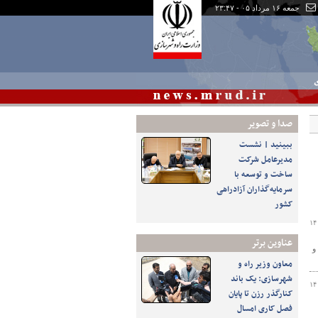
جمعه ۱۶ مرداد ۰۵ - ۲۳:۴۷
ی
صدا و تصوير
ببینید | نشست
مدیرعامل شرکت
ساخت و توسعه با
سرمایه‌گذاران آزادراهی
کشور
۱۴
عناوین برتر
و
معاون وزیر راه و
شهرسازی: یک باند
۱۴
کنارگذر رزن تا پایان
فصل کاری امسال