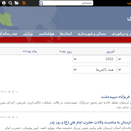
ر و دریانوردی
مسکن و شهرسازی
استان‌ها
هواشناسی
وزارتی
چند رسانه ا
امروز
روز بعد»
ماه بعد»»
۰۲-۱۱-۰۵ ۰۹:۰۱
 خرم‌آباد-سپیددشت
 لرستان نقطه حادثه خیز محور خرم‌آباد- سپپددشت در قالب عملیات خاکبرداری، تعریض، اجرای بیس 
 حذف شد.
۰۲-۱۱-۰۵ ۰۹:۰۱
لرستان به مناسبت ولادت حضرت امام علی (ع) و روز پدر
اده‌ای استان لرستان طی پیامی ضمن تبریک خجسته میلاد مولود کعبه، امیر مؤمنان، حضرت امام