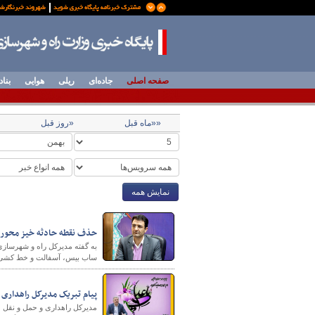
صفحه اصلی
جاده‌ای
ریلی
هوایی
بناد
««ماه قبل
«روز قبل
نمایش همه
حذف نقطه حادثه خیز محور
به گفته مدیرکل راه و شهرسازی
ساب بیس، آسفالت و خط کشی
پیام تبریک مدیرکل راهداری 
مدیرکل راهداری و حمل و نقل ج