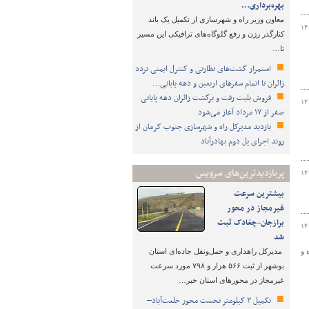
بهره‌برداری…
معاون وزیر راه و شهرسازی از تکمیل یک باند
۱۴
کنارگذر رزن و رفع گلوگاه‌های ترافیکی این مسیر
تا…
استمرار گشت‌های نظارتی و کنترل ایمنی تردد
زائران تا اتمام سفرهای اربعین و دهه پایانی…
فروش بلیت رفت و برگشت زائران دهه پایانی
۱۴
صفر از ۱۷ مرداد آغاز می‌شود
بازدید مدیرکل راه و شهرسازی جنوب کرمان از
روند اجرای پل دوم بهادرآباد
پربازدیدترین‌های سرویس
۱۴
بیشترین سرعت
غیرمجاز در محور
برازجان-چغادک ثبت
۱۴
شد
 و
مدیرکل راهداری و حمل‌ونقل جاده‌ای استان
بوشهر از ثبت ۵۶۶ هزار و ۷۹۸ مورد سرعت
غیرمجاز در محورهای استان خبر…
تکمیل ۳ کیلومتر نخست محور خلعت‌آباد–