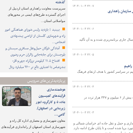
گذشته
۱۴۰۳-۰۱-۰۴ ۲۲:۰۷
سرپرست معاونت راهداری استان اردبیل از
 سازمان راهداری
اجرای گسترده طرح‌های ایمنی در محورهای
مواصلاتی استان…
ببینید | بازدید رئیس شورای هماهنگی امور
۱۴۰۳-۰۱-۰۴ ۲۲:۰۶
راه و شهرسازی گلستان از اراضی پیشنهادی
ل جاری برنامه‌ریزی شده و به آن تأکید
اشخاص…
آمادگی ناوگان حمل‌ونقل مسافری سیستان و
بلوچستان برای جابه‌جایی زائران حرم رضوی
۱۴۰۳-۰۱-۰۴ ۲۲:۰۵
افتتاح ۱۱.۵ کیلومتر بزرگراه جهرم-لار-
راهیم
بندرعباس با اعتباری بالغ بر ۹۲۰۰ میلیارد ریال
یم در سراسر کشور با هدف ارتقای فرهنگ
پربازدیدترین‌های سرویس
۱۴۰۳-۰۱-۰۴ ۲۲:۰۴
هوشمندسازی
فرآیندهای کمیسیون
رئیس مرکز مدیریت راه‌های اداره کل راهداری و حمل و نقل جاده‌ای استان مرکزی از ثبت بیش از ۶ میلیون و ۳۴۷ هزار تردد در
ماده ۵ و کارگروه امور
زیربنایی در اصفهان/
۱۴۰۳-۰۱-۰۴ ۲۲:۰۳
گامی…
معاون شهرسازی و معماری اداره کل راه و
ت اداره کل راهداری و حمل و نقل جاده ای خراسان شمالی و
شهرسازی استان اصفهان از راه‌اندازی فرآیندهای
 برپا شده است و تا پایان طرح ادامه دارد.
فری پذیرایی می شود.