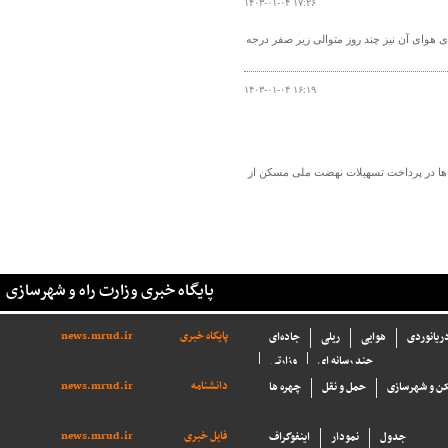
۱۴۰۳-۰۱-۰۴ ۱۷:۲۶
 در کوهرنگ باریده و دمای هوای آن نیز چند روز متوالی زیر صفر درجه
۱۴۰۳-۰۱-۰۴ ۱۶:۱۹
 ها در پرداخت تسهیلات نهضت ملی مسکن از
پایگاه خبری وزارت راه و شهرسازی
پایگاه خبری
news.mrud.ir
دریانوردی
هوایی
ریلی
جاده‌ای
چند رسانه ای
وزارتی
دانشنامه
news.mrud.ir
ن و شهرسازی
حمل و نقل
چهره ها
فایل خبری
news.mrud.ir
جدول
نمودار
اینفوگراف