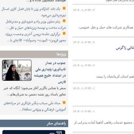
هوشمند کمیسیون ماده ۵ و…
یک باند کنارگذر رزن تا پایان فصل کاری امسال
۱۴۰۳-۰۱-۰۴ ۲۲:۰۲
بهره‌برداری می‌شود
پیام معاون وزیر راه و شهرسازی و مدیرعامل
شرکت ساخت و توسعه زیربناهای حمل و نقل…
 و همکاری شرکت های حمل و نقل عمومی،
برگزاری جلسه بررسی آخرین وضعیت پروژه
محور قزوین– الموت– رحیم‌آباد– کلاچای با…
۱۴۰۳-۰۱-۰۴ ۲۲:۰۲
ستانی زاگرس
ویژه‌ها
جنوب در مدار
۱۴۰۳-۰۱-۰۴ ۲۲:۰۲
تاب‌آوری؛ پایداری ملی
در امتداد خلیج همیشه
استان کرمانشاه را ببینید.
فارس
سفر با شتابی ناگزیر آغاز می‌شود؛ آنگاه که خبر
۱۴۰۳-۰۱-۰۴ ۲۲:۰۱
تجاوز بامداد روز شنبه دشمن به شریان‌های…
ستاد ملی میناب پیگیر بازنگری در سرانه‌های
آموزشی، فرهنگی و ورزشی منطقه/…
۱۴۰۳-۰۱-۰۴ ۲۲:۰۱
راهنمای سفر
مجتمع خدمات رفاهی آناهیتا آماده پذیرایی از