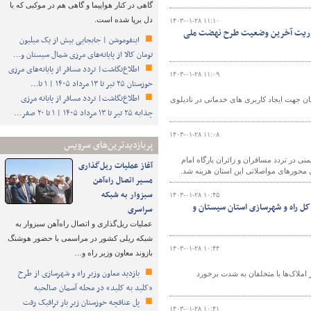
گاهی در کنار هواپیما و گاهی هم در موکبی که با
دل برپا شده است.
۱۴۰۳-۰۱-۲۸ ۱۱:۱۰
ه شورای مسکن استان سیستان و بلوچستان در سال ۱۴۰۳ با محوریت آخرین وضعیت طرح نهضت ملی
اینفوموشن | جابجایی بیش از یک میلیون
تومان کالا از پایانه‌های مرزی شمال سیستان و…
اطلاع‌نگاشت| تردد مسافر از پایانه‌های مرزی
۱۴۰۳-۰۱-۲۸ ۱۱:۰۹
خوزستان ۲۵ تیر تا ۱۳ مرداد ۱۴۰۵ | ۱ تا…
اطلاع‌نگاشت| تردد مسافر از پایانه‌ مرزی
اگذاری ۵ هزار متر از اراضی ملی استان جهت ایجاد کاربری های خدماتی در نادیلوی
چذابه ۲۵ تیر تا ۱۳ مرداد ۱۴۰۵ | ۱ تا ۲۰ صفر…
۱۴۰۳-۰۱-۲۸ ۱۱:۰۸
پربازدیدترین‌های سرویس
ه‌ای خراسان رضوی گفت: در سال ۱۴۰۲ برای رفاه و ایمنی در تردد مسافران و زائران بارگاه امام
آغاز عملیات ریل‌گذاری
مسیر اتصال راه‌آهن
سبزوار به شبکه
۱۴۰۳-۰۱-۲۸ ۱۰:۴۵
 کل راه و شهرسازی استان سیستان و
سراسری
عملیات ریل‌گذاری و اتصال راه‌آهن سبزوار به
شبکه ریلی کشور در مراسمی با حضور هوشنگ
۱۴۰۳-۰۱-۲۸ ۱۰:۴۴
بازوند معاون وزیر راه و…
بازدید معاون وزیر راه و شهرسازی از طرح
ملاک‌ها با متخلفان به شدت برخورد
«کلید به کلید» در محله آسمان صالحیه
پل عنافچه خوزستان زیر بار ترافیک رفت
۱۴۰۳-۰۱-۲۸ ۱۰:۴۱