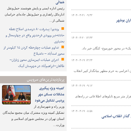
شمالی
رئیس اداره ایمنی و پایش هوشمند حمل‌ونقل
اداره‌کل راهداری و حمل‌ونقل جاده‌ای خراسان
۱۴۰۳-۰۳-۲۱ ۰۹:۳۲
ران بوشهر
شمالی از…
ویدیو| پیشرفت ۸۰ درصدی اصلاح نقطه
حادثه‌خیز ورودی فرخشهر واقع در چهارمحال و
۱۴۰۳-۰۳-۲۰ ۱۳:۴۳
بختیاری
تداوم عملیات چهارخطه کردن ۱۵ کیلومتر از
شک» در محور خورموج- کنگان خبر داد.
محور اسدآباد – داشبلاغ
اجرای عملیات ایمن‌سازی محور زیاران–
۱۴۰۳-۰۳-۱۹ ۱۴:۲۴
طالقان–ابراهیم‌آباد در شهرستان آبیک
اعزامی به حرم مطهر بنیانگذار کبیر انقلاب
پربازدیدترین‌های سرویس
۱۴۰۳-۰۳-۱۹ ۰۹:۱۲
کمیته ویژه پیگیری
مشکلات مسکن مهر
 اداره ایمنی راه‌های اداره کل راهداری و حمل و نقل جاده‌ای بوشهر از آغاز نصب ۴ هزار متر مربع تابلوهای اطلاعاتی در راه‌های
پردیس تشکیل می‌شود
وزیر راه و شهرسازی از
۱۴۰۳-۰۳-۱۹ ۰۸:۵۸
تشکیل کمیته ویژه مشترک میان مجمع نمایندگان
ذار انقلاب اسلامی
استان تهران در مجلس شورای اسلامی و
وزارت…