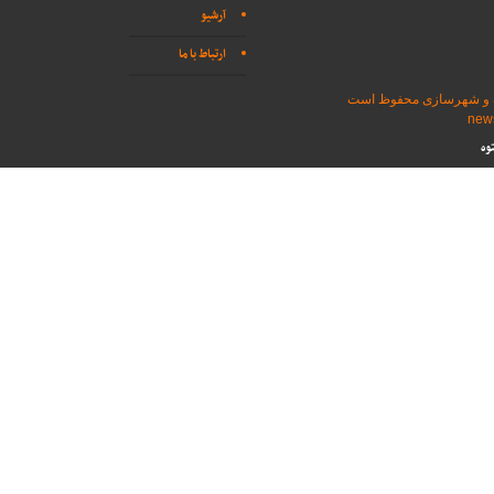
آرشیو
ارتباط با ما
اه و شهرسازی محفوظ است
وه