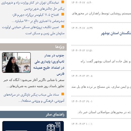
نمایندگان تهران در کنار وزارت راه و شهرسازی
۱۴۰۳-۰۳-۱۷ ۰۸:۴۰
پیگیر حل چالش‌های شهر پردیس
کل راهداری و حمل و نقل جاده‌ای استان بوشهر گفت: ۱۵۴ کیلومتر سیستم روشنایی توسط راهداران در محورهای
افتتاح ۱۱.۵ کیلومتر بزرگراه جهرم-لار-
بندرعباس با اعتباری بالغ بر ۹۲۰۰ میلیارد…
تعیین تکلیف پروژه‌های مسکن حمایتی اولویت
۱۴۰۳-۰۳-۱۷ ۰۸:۳۹
تنگستان استان بوشهر
سازمان ملی زمین و مسکن است
ویژه‌ها
۱۴۰۳-۰۳-۱۴ ۱۶:۵۱
جنوب در مدار
تاب‌آوری؛ پایداری ملی
و نقل جاده ای استان بوشهر گفت: راه
در امتداد خلیج همیشه
فارس
۱۴۰۳-۰۳-۱۴ ۱۴:۰۸
سفر با شتابی ناگزیر آغاز می‌شود؛ آنگاه که خبر
تجاوز بامداد روز شنبه دشمن به شریان‌های…
و ایمن سازی، بتن مسلح بر نرده های پل مند
ستاد ملی میناب پیگیر بازنگری در سرانه‌های
آموزشی، فرهنگی و ورزشی منطقه/…
۱۴۰۳-۰۳-۱۳ ۱۹:۰۱
راهنمای سفر
۱۴۰۳-۰۳-۱۳ ۱۰:۰۱