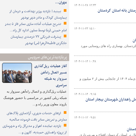
مهران…
۱۴۰۴-۱۱-۲۸ ۱۲:۳۳
ستان بانه استان کردستان
ببینید| بازدید وزیر بهداشت و درمان از
بیمارستان کودک و مادر شهر بوشهر
تشریح عملیات آماده سازی معابر فاز ۵ بندر
۱۴۰۴-۱۱-۲۳ ۱۵:۱۰
امام خمینی (ره) توسط معاون اداره کل راه…
پیشرفت فیزیکی ۷۷ درصدی بیمارستان
جایگزین فاطمه‌الزهرا (س) بوشهر
رد بیش از ۲۵۰۰ میلیارد ریال در۵ شهرستان استان کردستان, بهسازی راه های روستایی مورد
پربازدیدترین‌های سرویس
۱۴۰۴-۱۱-۱۴ ۱۰:۴۸
آغاز عملیات ریل‌گذاری
مسیر اتصال راه‌آهن
سبزوار به شبکه
مدیرکل راهداری و حمل و نقل جاده‌ای استان کردستان با تشریح گزارش وضعیت تردد در دی‌ماه ۱۴۰۴ از جابجایی بیش از ۲ میلیون و
سراسری
عملیات ریل‌گذاری و اتصال راه‌آهن سبزوار به
۱۴۰۴-۱۱-۱۴ ۰۹:۱۵
شبکه ریلی کشور در مراسمی با حضور هوشنگ
ش راهداران شهرستان بیجار استان
بازوند معاون وزیر راه و…
ارتقای خدمات شهری، آزادسازی پلاک‌های
۱۴۰۴-۱۱-۱۲ ۰۹:۵۱
معارض و تعریض معابر بافت فرسوده صالحیه
بازدید نماینده اهواز و مدیرکل راه و شهرسازی
از پروژه راهسازی حمیدیه، کارون و…
ل، ۱۰۳ پروژه راهداری با اعتباری معادل ۱۸ هزار و ۴۰۸ میلیارد ریال در استان کردستان افتتاح و بهره‌برداری