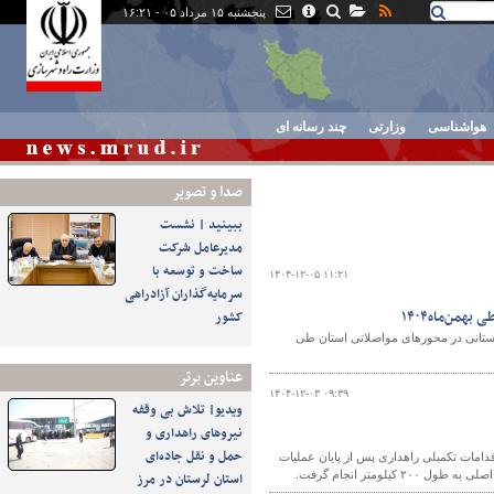
پنجشنبه ۱۵ مرداد ۰۵ - ۱۶:۲۱
هواشناسی
وزارتی
چند رسانه ای
صدا و تصوير
ببینید | نشست
مدیرعامل شرکت
ساخت و توسعه با
۱۴۰۴-۱۲-۰۵ ۱۱:۲۱
سرمایه‌گذاران آزادراهی
کشور
ستان کردستان از ثبت بیش از ۲.۴ میلیون تردد بین‌استانی در محورهای مواصلاتی استان طی
عناوین برتر
۱۴۰۴-۱۲-۰۳ ۰۹:۳۹
ویدیو| تلاش بی وقفه
نیروهای راهداری و
حمل و نقل جاده‌ای
امات تکمیلی راهداری پس از پایان عملیات
ومتر انجام گرفت.
استان لرستان در مرز