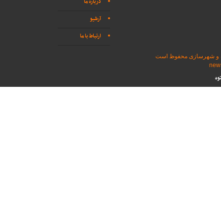
دربارهٔ ما
آرشیو
ارتباط با ما
اه و شهرسازی محفوظ است
وه