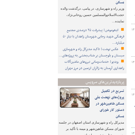
مسکن
وزیر راه و شهرسازی، در پیامی، درگذشت والده
حجت‌الاسلام‌والمسلمین حسین روحانی‌نژاد،
نماینده…
اینفوموشن| پیشرفت ۲۵ درصدی مجتمع
۱۴
فرهنگی شهید رجایی شهرستان زاهدان با نیاز ۵۰
میلیارد…
عکس نوشت| تاکید مدیرکل راه و شهرسازی
سیستان و بلوچستان بر شتاب‌بخشی به پروژه‌های…
ویدیو| خدمات‌رسانی نیروهای ماشین‌آلات
۱۴
راهداری لرستان به زائران اربعین در مرز مهران
درصد
پربازدیدترین‌های سرویس
تسریع در تکمیل
۱۴
پروژه‌های نهضت ملی
مسکن شاهین‌شهر در
دستور کار شورای
مسکن
مدیرکل راه و شهرسازی استان اصفهان در جلسه
شورای مسکن شاهین‌شهر و میمه با تأکید بر
۱۴