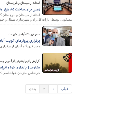
استاندار سیستان و بلوچستان:
زمین برای ساخت ۸۵ هزار واحد مسکونی طرح نهضت ملی مسکن استان تامین شد
مسکونی توسط ادارات کل راه و شهرسازی شمال و جنو
مدیر فرودگاه آبادان خبر داد:
برقراری پروازهای کویت-آباد
مدیر فرودگاه آبادان از برقراری
گزارش رادیو اینترنتی از آخرین وضع
بشنوید| پایداری هوا و افز
کارشناس سازمان هواشناسی کشور
قبلی
۱
۲
بعدی