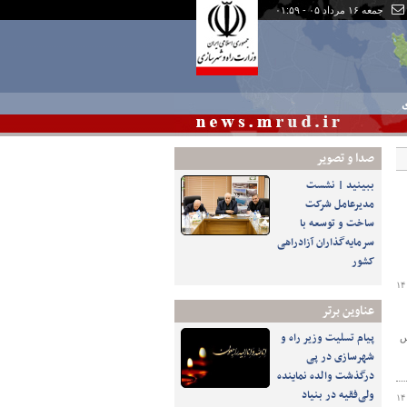
جمعه ۱۶ مرداد ۰۵ - ۰۱:۵۹
ی
صدا و تصوير
ببینید | نشست
مدیرعامل شرکت
ساخت و توسعه با
سرمایه‌گذاران آزادراهی
کشور
۱۴
عناوین برتر
پیام تسلیت وزیر راه و
 سلماس‌
شهرسازی در پی
درگذشت والده نماینده
ولی‌فقیه در بنیاد
۱۴