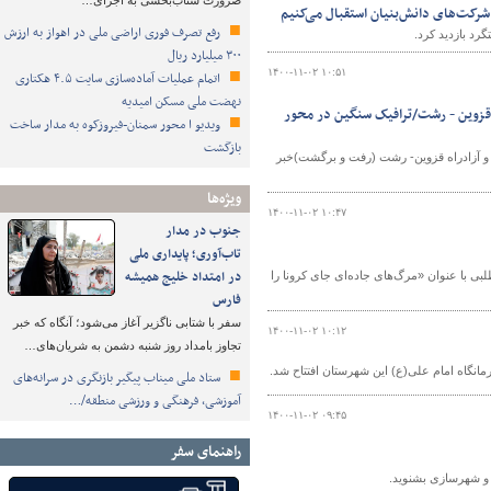
ضرورت شتاب‌بخشی به اجرای…
رکت‌های دانش‌بنیان استقبال می‌کنیم
رفع تصرف فوری اراضی ملی در اهواز به ارزش
د بازدید کرد.
۳۰۰ میلیارد ریال
۱۴۰۰-۱۱-۰۲ ۱۰:۵۱
اتمام عملیات آماده‌سازی سایت ۴.۵ هکتاری
نهضت ملی مسکن امیدیه
اه قزوین - رشت/ترافیک سنگین در محور
ویدیو ا محور سمنان-فیروزکوه به مدار ساخت
بازگشت
ل و آزادراه قزوین- رشت (رفت و برگشت)خبر
ویژه‌ها
۱۴۰۰-۱۱-۰۲ ۱۰:۴۷
جنوب در مدار
تاب‌آوری؛ پایداری ملی
در امتداد خلیج همیشه
طلبی با عنوان «مرگ‌های جاده‌ای جای کرونا را
فارس
سفر با شتابی ناگزیر آغاز می‌شود؛ آنگاه که خبر
۱۴۰۰-۱۱-۰۲ ۱۰:۱۲
تجاوز بامداد روز شنبه دشمن به شریان‌های…
نگاه امام علی(ع) این شهرستان افتتاح شد.
ستاد ملی میناب پیگیر بازنگری در سرانه‌های
آموزشی، فرهنگی و ورزشی منطقه/…
۱۴۰۰-۱۱-۰۲ ۰۹:۴۵
راهنمای سفر
ه و شهرسازی بشنوید.