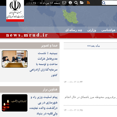
جمعه ۱۶ مرداد ۰۵ - ۰۱:۲۵
هواشناسی
وزارتی
چند رسانه ای
صدا و تصوير
ماه بعد»»
ببینید | نشست
مدیرعامل شرکت
ساخت و توسعه با
سرمایه‌گذاران آزادراهی
کشور
۱۴۰۰-۱۱-۰۲ ۱۱:۳۴
عناوین برتر
پیام تسلیت وزیر راه و
 برف‌روبی محوطه مرز باشماق در حال انجام
شهرسازی در پی
درگذشت والده نماینده
۱۴۰۰-۱۱-۰۲ ۱۱:۲۵
ولی‌فقیه در بنیاد