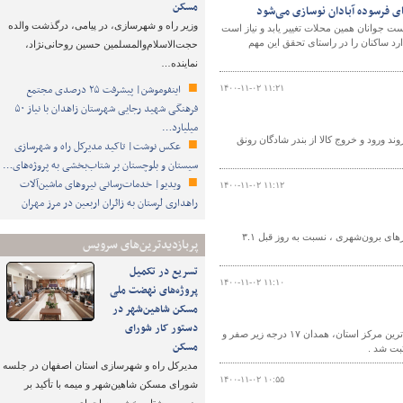
مسکن
وزیر راه و شهرسازی، در پیامی، درگذشت والده
جوانان همین محلات تغییر یابد و نیاز است
د ساکنان را در راستای تحقق این مهم
حجت‌الاسلام‌والمسلمین حسین روحانی‌نژاد،
نماینده…
اینفوموشن| پیشرفت ۲۵ درصدی مجتمع
۱۴۰۰-۱۱-۰۲ ۱۱:۲۱
فرهنگی شهید رجایی شهرستان زاهدان با نیاز ۵۰
میلیارد…
د ورود و خروج کالا از بندر شادگان رونق
عکس نوشت| تاکید مدیرکل راه و شهرسازی
سیستان و بلوچستان بر شتاب‌بخشی به پروژه‌های…
ویدیو| خدمات‌رسانی نیروهای ماشین‌آلات
۱۴۰۰-۱۱-۰۲ ۱۱:۱۲
راهداری لرستان به زائران اربعین در مرز مهران
طی شبانه ‌روز گذشته ، براساس آخرين اطلاعات دريافتی از ۲۱۸۸ ترددشمار فعال در محورهای برون‌شهری ، نسبت به روز قبل ۳.۱
پربازدیدترین‌های سرویس
تسریع در تکمیل
۱۴۰۰-۱۱-۰۲ ۱۱:۱۰
پروژه‌های نهضت ملی
مسکن شاهین‌شهر در
دستور کار شورای
کارشناس سازمان هواشناسی گفت: زنجان و سنندج با دمای حداقل ۲۱ درجه زیر صفرسردترین مرکز استان، همدان ۱۷ درجه زیر صفر و
مسکن
مدیرکل راه و شهرسازی استان اصفهان در جلسه
۱۴۰۰-۱۱-۰۲ ۱۰:۵۵
شورای مسکن شاهین‌شهر و میمه با تأکید بر