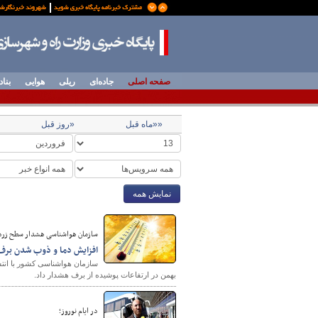
صفحه اصلی
جاده‌ای
ریلی
هوایی
بناد
««ماه قبل
«روز قبل
نمایش همه
سازمان هواشناسی هشدار سطح زرد 
افزایش دما و ذوب شدن برف د
سازمان هواشناسی کشور با انت
بهمن در ارتفاعات پوشیده از برف هشدار داد.
در ایام نوروز؛