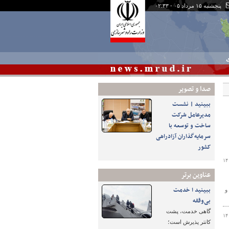
پنجشنبه ۱۵ مرداد ۰۵ - ۰۲:۳۳
ی
صدا و تصوير
ببینید | نشست
مدیرعامل شرکت
ساخت و توسعه با
سرمایه‌گذاران آزادراهی
کشور
۱۴
عناوین برتر
ببینید ا خدمت
و
بی‌وقفه
گاهی خدمت، پشت
۱۴
کانتر پذیرش است؛