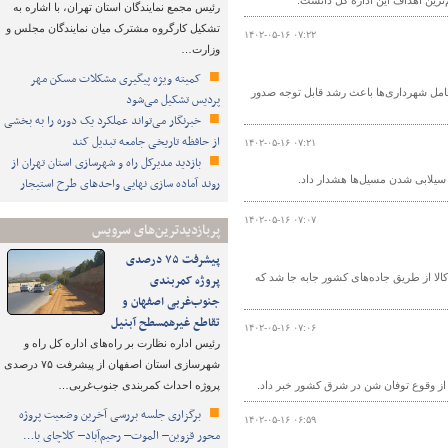
م‌ترین اهداف این اداره کل دانست.
رئیس مجمع نمایندگان استان تهران، با اشاره به
تشکیل کارگروه مشترک میان نمایندگان مجلس و
۱۴۰۲-۰۵-۱۶ ۰۷:۲۲
وزارت…
کمیته ویژه پیگیری مشکلات مسکن مهر
مل شهرداری‌ها باعث رشد قابل توجه صدور
پردیس تشکیل می‌شود
خبرنگار می‌تواند عملکرد یک دوره را به بخشی
از حافظه تاریخی جامعه تبدیل کند
۱۴۰۲-۰۵-۱۶ ۰۷:۲۱
بازدید مدیرکل راه و شهرسازی استان تهران از
ه سیلابی شدن مسیل‌ها هشدار داد.
روند آماده سازی نهایی واحدهای طرح استیجار
۱۴۰۲-۰۵-۱۶ ۰۷:۰۷
پربازدیدترین‌های سرویس
پیشرفت ۷۵ درصدی
گفت: در چهار ماهه ابتدایی سال جاری بالغ بر ۱۸۳ میلیون تن کالا از طریق جاده‌های کشور جابه جا شد که
پروژه کمربندی
جنوب‌غربی اصفهان و
تقاطع غیرهمسطح آبنیل
۱۴۰۲-۰۵-۱۶ ۰۷:۰۶
رئیس اداره نظارت بر راه‌های اداره کل راه و
شهرسازی استان اصفهان از پیشرفت ۷۵ درصدی
 از وقوع توفان شن در شرق کشور خبر داد.
پروژه احداث کمربندی جنوب‌غربی…
برگزاری جلسه بررسی آخرین وضعیت پروژه
۱۴۰۲-۰۵-۱۶ ۰۶:۵۹
محور قزوین– الموت– رحیم‌آباد– کلاچای با…