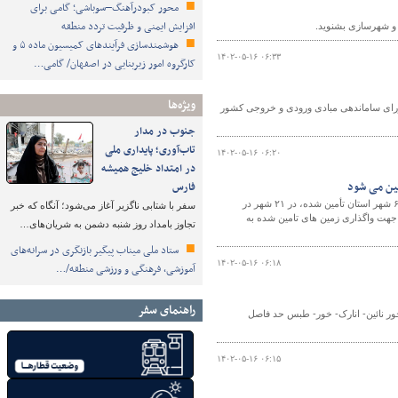
محور کبودرآهنگ–سوباشی؛ گامی برای
افزایش ایمنی و ظرفیت تردد منطقه
ه و شهرسازی بشنوید.
هوشمندسازی فرآیندهای کمیسیون ماده ۵ و
۱۴۰۲-۰۵-۱۶ ۰۶:۳۳
کارگروه امور زیربنایی در اصفهان/ گامی…
ویژه‌ها
ه شورای ساماندهی مبادی ورودی و خروجی کشور
جنوب در مدار
تاب‌آوری؛ پایداری ملی
۱۴۰۲-۰۵-۱۶ ۰۶:۲۰
در امتداد خلیج همیشه
مین می شود
فارس
مدیر کل راه و شهرسازی خراسان رضوی گفت: زمین برای طرح نهضت ملی مسکن در ۶۹ شهر استان تأمین شده، در ۲۱ شهر در
سفر با شتابی ناگزیر آغاز می‌شود؛ آنگاه که خبر
انونی جهت واگذاری زمین های تامین شده به
تجاوز بامداد روز شنبه دشمن به شریان‌های…
ستاد ملی میناب پیگیر بازنگری در سرانه‌های
۱۴۰۲-۰۵-۱۶ ۰۶:۱۸
آموزشی، فرهنگی و ورزشی منطقه/…
راهنمای سفر
اه و شهرسازی استان اصفهان گفت: ۳۰ کیلومتر از محور نائین- انارک- خور- طبس حد فاصل
۱۴۰۲-۰۵-۱۶ ۰۶:۱۵