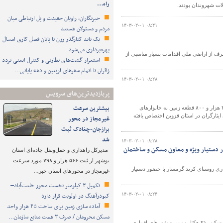
راه…
ت شهروندان بودند.
خبرنگاران، راویان حقیقت و پل ارتباطی میان
۱۴۰۳-۰۲-۰۱ ۰۸:۴۱
مردم و مسئولان هستند
یک باند کنارگذر رزن تا پایان فصل کاری امسال
بهره‌برداری می‌شود
 از اراضی ملی اقدامات بسیار مناسبی از
استمرار گشت‌های نظارتی و کنترل ایمنی تردد
زائران تا اتمام سفرهای اربعین و دهه پایانی…
۱۴۰۳-۰۲-۰۱ ۰۸:۲۸
پربازدیدترین‌های سرویس
بیشترین سرعت
سرپرست اداره کل راه و شهرسازی استان قزوین گفت: از آغاز طرح حمایت از خانواده و جوانی و جمعیت تا کنون ۲ هزار و ۸۰۰ قطعه زمین به خانوارهای
، ۴ فرزندی و مشمولین قوانین حمایتی ایثارگران در استان قزوین اختصاص یافته
غیرمجاز در محور
برازجان-چغادک ثبت
شد
۱۴۰۳-۰۲-۰۱ ۰۸:۲۸
 کرند گرمسار با حضور دستیار ویژه و معاون مسکن و ساختمان
مدیرکل راهداری و حمل‌ونقل جاده‌ای استان
بوشهر از ثبت ۵۶۶ هزار و ۷۹۸ مورد سرعت
ر دوم سفر هیئت دولت به استان سمنان، عملیات آماده سازی اراضی ۲۰ هکتاری روستای کرند گرمسار با حضور دستیار
غیرمجاز در محورهای استان خبر…
تکمیل ۳ کیلومتر نخست محور خلعت‌آباد–
۱۴۰۳-۰۲-۰۱ ۰۸:۲۴
کبودرآهنگ در اولویت قرار دارد
آماده سازی زمین برای ساخت ۴۵ هزار واحد
مسکن محرومان / صرف ۳ همت منابع سازمان…
رئیس اداره راه و شهرسازی شهرستان کاشان گفت: در راستای اجرای طرح نهضت ملی مسکن، ۲۱ هکتار زمین به شهرهای اقماری