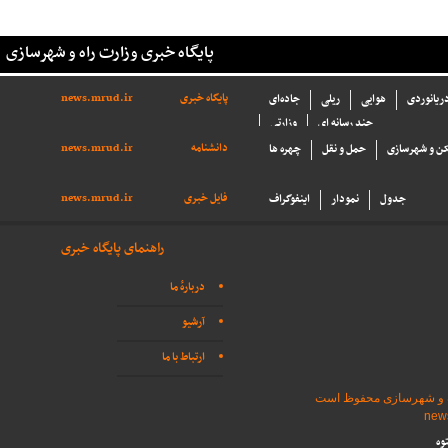
پایگاه خبری وزارت راه و شهرسازی
پایگاه خبری
news.mrud.ir
دریانوردی
هوایی
ریلی
جاده‌ای
چند رسانه ای
وزارتی
دانشنامه
news.mrud.ir
ن و شهرسازی
حمل و نقل
چهره ها
فایل خبری
news.mrud.ir
جدول
نمودار
اینفوگراف
راهنمای پایگاه خبری
دربارهٔ ما
آرشیو
ارتباط با ما
اه و شهرسازی محفوظ است
وه