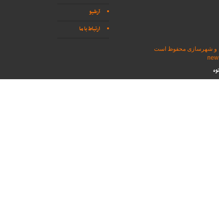
آرشیو
ارتباط با ما
اه و شهرسازی محفوظ است
وه