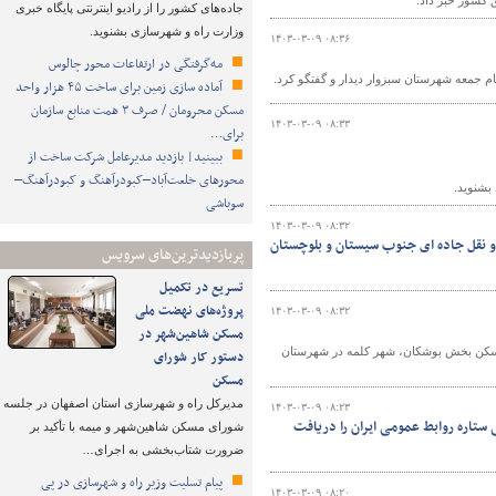
 کشور خبر داد.
جاده‌های کشور را از رادیو اینترنتی پایگاه خبری
وزارت راه و شهرسازی بشنوید.
۱۴۰۳-۰۳-۰۹ ۰۸:۳۶
مه‌گرفتگی در ارتفاعات محور چالوس
م جمعه شهرستان سبزوار دیدار و گفتگو کرد.
آماده سازی زمین برای ساخت ۴۵ هزار واحد
مسکن محرومان / صرف ۳ همت منابع سازمان
۱۴۰۳-۰۳-۰۹ ۰۸:۳۳
برای…
ببینید| بازدید مدیرعامل شرکت ساخت از
محورهای خلعت‌آباد–کبودرآهنگ و کبودرآهنگ–
بشنوید.
سوباشی
۱۴۰۳-۰۳-۰۹ ۰۸:۳۲
پربازدیدترین‌های سرویس
تسریع در تکمیل
پروژه‌های نهضت ملی
۱۴۰۳-۰۳-۰۹ ۰۸:۳۲
مسکن شاهین‌شهر در
مسکن بخش بوشکان، شهر کلمه در شهرستان
دستور کار شورای
مسکن
مدیرکل راه و شهرسازی استان اصفهان در جلسه
۱۴۰۳-۰۳-۰۹ ۰۸:۲۳
 ستاره روابط عمومی ایران را دریافت
شورای مسکن شاهین‌شهر و میمه با تأکید بر
ضرورت شتاب‌بخشی به اجرای…
پیام تسلیت وزیر راه و شهرسازی در پی
۱۴۰۳-۰۳-۰۹ ۰۸:۲۰