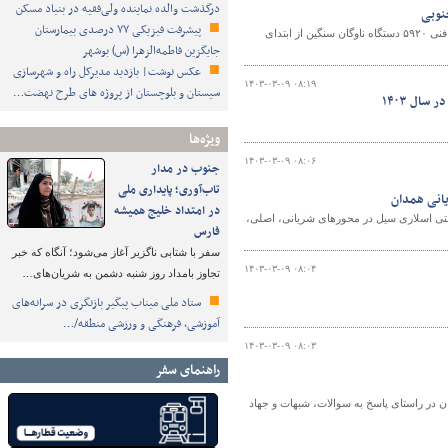
درگذشت والده نماینده ولی‌فقیه در بنیاد مسکن
پیشرفت فیزیکی ۷۷ درصدی بیمارستان
معاون حمل و نقل اداره کل راهداری و حمل ونقل جاده ای خراسان جنوبی از انجام معاینه فنی ۵۹۲۰ دستگاه ناوگان سنگین از ابتدای
جایگزین فاطمه‌الزهرا (س) بوشهر
عکس نوشت| بازدید مدیرکل راه و شهرسازی
۱۴۰۳-۰۳-۰۹ ۰۸:۱۹
سیستان و بلوچستان از پروژه های طرح نهضت…
ال ۱۴۰۳
ویژه‌ها
۱۴۰۳-۰۳-۰۹ ۰۸:۰۶
جنوب در مدار
تاب‌آوری؛ پایداری ملی
یانی همدان
در امتداد خلیج همیشه
ظتی اسلاری سیل در محورهای شریانی، اصلی،
فارس
سفر با شتابی ناگزیر آغاز می‌شود؛ آنگاه که خبر
۱۴۰۳-۰۳-۰۹ ۰۸:۰۴
تجاوز بامداد روز شنبه دشمن به شریان‌های…
ستاد ملی میناب پیگیر بازنگری در سرانه‌های
آموزشی، فرهنگی و ورزشی منطقه/…
۱۴۰۳-۰۳-۰۹ ۰۸:۰۳
راهنمای سفر
ن در راستای پاسخ به سوالات، شبهات و جهاد