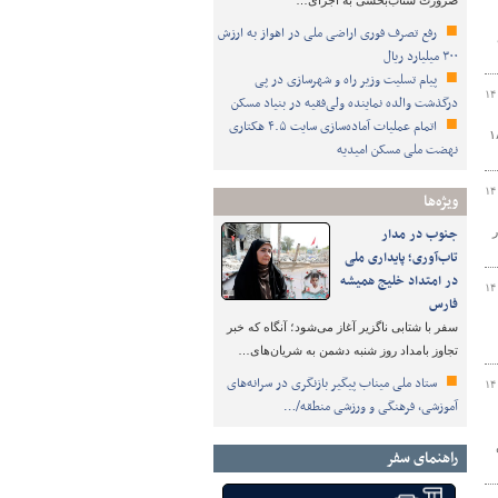
ضرورت شتاب‌بخشی به اجرای…
رفع تصرف فوری اراضی ملی در اهواز به ارزش
۳۰۰ میلیارد ریال
پیام تسلیت وزیر راه و شهرسازی در پی
۱۴
درگذشت والده نماینده ولی‌فقیه در بنیاد مسکن
اتمام عملیات آماده‌سازی سایت ۴.۵ هکتاری
ن رضوی گفت: از ابتدای سال جاری تا پایان خردادماه ۱۸۶
نهضت ملی مسکن امیدیه
۱۴
ویژه‌ها
جنوب در مدار
ن در
تاب‌آوری؛ پایداری ملی
در امتداد خلیج همیشه
۱۴
فارس
سفر با شتابی ناگزیر آغاز می‌شود؛ آنگاه که خبر
تجاوز بامداد روز شنبه دشمن به شریان‌های…
ستاد ملی میناب پیگیر بازنگری در سرانه‌های
۱۴
آموزشی، فرهنگی و ورزشی منطقه/…
راهنمای سفر