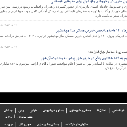
من سازی در محورهای مازندران برای سفرهای تابستانی
ی و حمل‌ونقل جاده‌ای استان مازندران از حضور گسترده راهداران و اقدامات وسیع در زمینه ایمن ساز
ان خبر داد و گفت: با توجه به سفرهای تابستانی این اداره کل آمادگی کامل جهت مهیا کردن راه‌هایی
دران سفر می‌کنند، دارد.
۰۳-۰۴-۱۲ ۰۷:۱۳
 مهدیشهر
یشهر در تیرماه ۱۴۰۳ به نمایش درآمده است.
۰۳-۰۴-۱۲ ۰۰:۱۳
ماری با استاندار تهران ابلاغ شد؛
محدوده آن شهر
دبیر شورای عالی شهرسازی و معماری در مکاتبه با استاندار تهران، ضمن اعلام موافقت شورا با الحاق اراضی موسوم به ۸۷۴ هکتاری
 آن را ابلاغ کرد.
هواشناسی
استان‌ها
مسکن و شهرسازی
بنادر و دریانوردی
هوایی
ریلی
جاده‌ای
چند رسانه ای
وزارتی
سازما‌ن‌ها و شركت‌ها
مسکن و شهرسازی
حمل و نقل
چهره ها