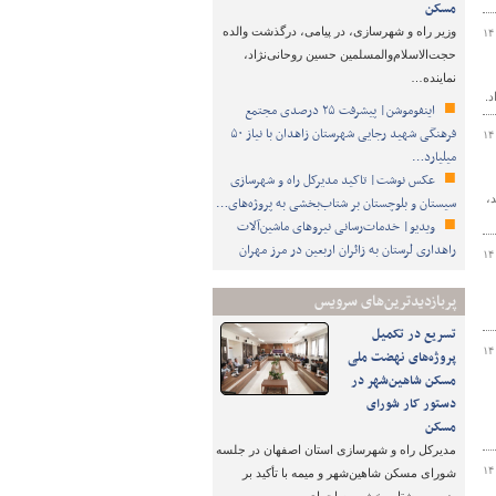
مسکن
وزیر راه و شهرسازی، در پیامی، درگذشت والده
۱۴
حجت‌الاسلام‌والمسلمین حسین روحانی‌نژاد،
نماینده…
اینفوموشن| پیشرفت ۲۵ درصدی مجتمع
فرهنگی شهید رجایی شهرستان زاهدان با نیاز ۵۰
۱۴
میلیارد…
عکس نوشت| تاکید مدیرکل راه و شهرسازی
شد،
سیستان و بلوچستان بر شتاب‌بخشی به پروژه‌های…
ویدیو| خدمات‌رسانی نیروهای ماشین‌آلات
راهداری لرستان به زائران اربعین در مرز مهران
۱۴
پربازدیدترین‌های سرویس
تسریع در تکمیل
۱۴
پروژه‌های نهضت ملی
مسکن شاهین‌شهر در
دستور کار شورای
مسکن
مدیرکل راه و شهرسازی استان اصفهان در جلسه
۱۴
شورای مسکن شاهین‌شهر و میمه با تأکید بر