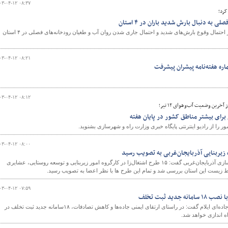
۰۳-۰۴-۱۲ ۰۸:۳۷
کرد؛
 به دنبال بارش شدید باران در ۴ استان
کارشناس سازمان هواشناسی از احتمال وقوع بارش‌های شدید و احتمال جاری شدن روان آب و طغیان رودخانه‌های فصلی در ۴ استان
۰۳-۰۴-۱۲ ۰۸:۲۱
اره هفته‌نامه پیشران پیشرفت
۰۳-۰۴-۱۲ ۰۸:۱۲
آخرین وضعیت آب‌وهوای ۱۲ تیر؛
برای بیشتر مناطق کشور در پایان هفته
ا از رادیو اینترنتی پایگاه خبری وزارت راه و شهرسازی بشنوید.
۰۳-۰۴-۱۲ ۰۸:۰۰
سرپرست اداره کل راه و شهرسازی آذربایجان‌غربی گفت: ۱۵ طرح اشتغال‌زا در کارگروه امور زیربنایی و توسعه روستایی، عشایری
زیست این استان بررسی شد و تمام این طرح ها با نظر اعضا به تصویب رسید.
۰۳-۰۴-۱۲ ۰۷:۵۹
جدید ثبت تخلف
مدیرکل راهداری و حمل و نقل جاده‌ای ایلام گفت: در راستای ارتقای ایمنی جاده‌ها و کاهش تصادفات، ۱۸سامانه جدید ثبت تخلف در
ه اندازی خواهد شد.