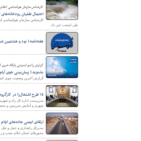
کارشناس سازمان هواشناسی اعلام 
احتمال طغیان رودخانه‌های فصلی
طی امشب خبر داد.
هفته‌نامه| نود و هشتمین شم
شهرسازی
گزارش رادیو اینترنتی پایگاه‌ خبری از 
بشنوید| پیش‌بینی جوی آرام 
گزارش آخرین وضعیت جوی کشور ر
۱۵ طرح اشتغال‌زا در کارگروه زیربنایی آذربایجان‌غربی به تصویب رسید
شهری و آمایش سرزمین و محیط 
ارتقای ایمنی جاده‌های ایلام با نصب ۱۸ سامانه 
محورهای استان ایلام نصب و را