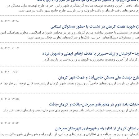
ان بافت، آخرین وضعیت توسعه سایت گردشگری شهر رابر، اجرای طرح نهضت ملی مسکن در
دوم محورهای بافت-کرمان و بافت-ارزوئیه و نیز بازبینی طرح جامع شهر بافت بررسی شد.
۰۵-۰۳-۲۱ ۱۴:۲۸
و
ژه شهید همت کرمان در نشست با حضور مسئولان استانی
مت در نشستی با حضور نماینده مردم کرمان و راور در مجلس شورای اسلامی، معاون هماهنگی امور
ی از مسئولان دستگاه‌های اجرایی، بانک‌ها و شرکت‌های تعاونی فعال بررسی شد.
۰۵-۰۳-۲۱ ۱۱:۰۷
ند–کوهبنان و زرند–سیریز با هدف ارتقای ایمنی و تسهیل تردد
کرمان از آخرین وضعیت محور زرند-کوهبنان و زرند-سیریز بازدید کرد.
۰۵-۰۳-۲۰ ۰۹:۱۱
ی طرح نهضت ملی مسکن حاجی‌آباد و همت شهر کرمان
مان در بازدید از پروژه‌های حاجی‌آباد و پروژه همت شهر کرمان از پیشرفت قابل توجه این طرح‌ها خب
۰۵-۰۳-۱۶ ۱۷:۵۵
احداث باند دوم در محورهای سیرجان-بافت و کرمان-بافت
کرمان از روند پیشرفت عملیات احداث باند دوم در محورهای سیرجان-بافت و کرمان-بافت خبر داد.
۰۵-۰۳-۱۶ ۱۶:۵۴
ی استان کرمان از اداره راه و شهرسازی شهرستان سیرجان
رمان، در چارچوب برنامه‌های نظارتی و بازدیدهای میدانی، از اداره راه و شهرسازی شهرستان سیرجا