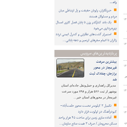
راه…
خبرنگاران، راویان حقیقت و پل ارتباطی میان
مردم و مسئولان هستند
۱۴
یک باند کنارگذر رزن تا پایان فصل کاری امسال
بهره‌برداری می‌شود
استمرار گشت‌های نظارتی و کنترل ایمنی تردد
زائران تا اتمام سفرهای اربعین و دهه پایانی…
۱۴
پربازدیدترین‌های سرویس
بیشترین سرعت
۱۴
غیرمجاز در محور
برازجان-چغادک ثبت
ر
شد
مدیرکل راهداری و حمل‌ونقل جاده‌ای استان
۱۴
بوشهر از ثبت ۵۶۶ هزار و ۷۹۸ مورد سرعت
غیرمجاز در محورهای استان خبر…
تکمیل ۳ کیلومتر نخست محور خلعت‌آباد–
کبودرآهنگ در اولویت قرار دارد
۱۴
آماده سازی زمین برای ساخت ۴۵ هزار واحد
ن
مسکن محرومان / صرف ۳ همت منابع سازمان…