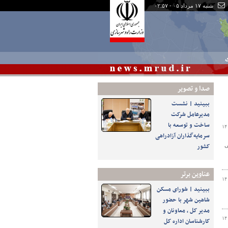
شنبه ۱۷ مرداد ۰۵ - ۰۲:۵۷
ی
صدا و تصوير
ببینید | نشست
مدیرعامل شرکت
ساخت و توسعه با
۱۴
سرمایه‌گذاران آزادراهی
کشور
ی
عناوین برتر
۱۴
ببینید | شورای مسکن
شاهین شهر با حضور
مدیر کل ، معاونان و
۱۴
کارشناسان اداره کل