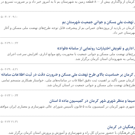
مدیرکل راه و شهرسازی استان کرمان از واگذاری بیش از ۸۰۰ قطعه زمین به شهرستان بم تا به امروز خبر داد و بر ضرورت تسریع در
د.
۰۵-۰۳-۰۲ ۰۹:۱۰
های نهضت ملی مسکن و جوانی جمعیت شهرستان بم
رمان در بازدید از پروژه‌های عمرانی بم از پیشرفت قابل توجه طرح‌های نهضت ملی مسکن و آغاز
هرستان خبر داد.
۰۵-۰۲-۲۹ ۱۰:۲۲
داری و تفویض اختیارات؛ رونمایی از سامانه «فواد»
‌های نهضت ملی مسکن و جوانی جمعیت با محوریت رفع موانع اداری، افزایش سرعت اجرای
رسانی به شهروندان استان کرمان برگزار شد.
۰۵-۰۲-۲۹ ۰۸:۲۱
ی کرمان بر حساسیت بالای طرح‌ نهضت ملی مسکن و ضرورت دقت در ثبت اطلاعات سامانه ت
رمان ضمن تأکید بر اهمیت ثبت دقیق اطلاعات در سامانه‌های ملی، خواستار همکاری منسجم تمامی
تر طرح‌های نهضت ملی مسکن و جوانی جمعیت در استان کرمان شد.
۰۵-۰۲-۲۳ ۱۰:۳۴
ما و منظر شهری شهر کرمان در کمیسیون ماده ۵ استان
با ضوابط اصلاحی سیما و منظر شهری شهر کرمان در کمیسیون ماده ۵ قانون تأسیس شورای عالی شهرسازی و معماری ایران موا
۰۵-۰۲-۲۲ ۲۱:۳۱
رهنگیان در کرمان
 فرهنگیان با حضور مدیران کل راه و شهرسازی و آموزش و پرورش استان کرمان برگزار شد.