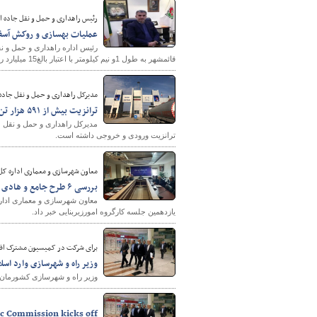
رئیس راهداری و حمل و نقل جاده ا
عملیات بهسازی و روکش آسفا
رئیس اداره راهداری و حمل و ن
پایگاه خبری وزارت راه 
قائمشهر به طول 1و نیم کیلومتر با اعتبار بالغ15 میلیارد ریال خبر داد.
مدیرکل راهداری و حمل و نقل جاده 
ترانزیت بیش از ۵۹۱ هزار تن کالا از پایانه مرزی پرویزخان
ترانزیت ورودی و خروجی داشته است.
معاون شهرسازی و معماری اداره کل 
بررسی ۶ طرح جامع و هادی در یازدهمین جلسه کارگروه امورزیربنایی استان تهران
یازدهمین جلسه کارگروه امورزیربنایی خبر داد.
برای شرکت در کمیسیون مشترک اقتص
وزیر راه و شهرسازی وارد اسلا
وزیر راه و شهرسازی کشورمان در
ic Commission kicks off