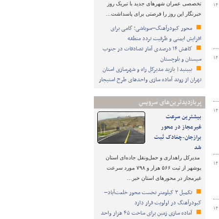
تخصصی عمران شهرهای جدید با تبریک روز
۱۴
خبرنگار این روز را فرصتی برای پاسداشت…
محور کبودرآهنگ–سوباشی؛ گامی برای
افزایش ایمنی و ظرفیت تردد منطقه
کاهش ۱۴ درصدی آمار تصادفات در جنوب
سیستان و بلوچستان
۱۴
ببینید| بازید مدیرکل راه و شهرسازی استان
تهران از روند آماده سازی واحدهای طرح استیجار
پربازدیدترین‌های سرویس
۱۴
بیشترین سرعت
غیرمجاز در محور
برازجان-چغادک ثبت
شد
مدیرکل راهداری و حمل‌ونقل جاده‌ای استان
۱۴
بوشهر از ثبت ۵۶۶ هزار و ۷۹۸ مورد سرعت
غیرمجاز در محورهای استان خبر…
تکمیل ۳ کیلومتر نخست محور خلعت‌آباد–
کبودرآهنگ در اولویت قرار دارد
۱۴
آماده سازی زمین برای ساخت ۴۵ هزار واحد