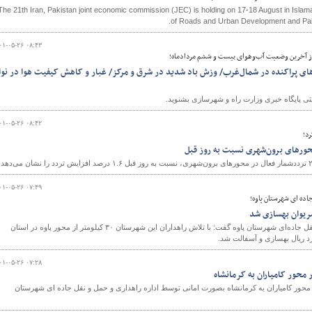
The 21th Iran, Pakistan joint economic commission (JEC) is holding on 17-18 August in Islam
of Roads and Urban Development and Pak
۰۱-۰۵-۲۶ ۰۸:۴۳
ی از آخرین وضعیت آب‌وهوای بیست و ششم مردادماه؛
های پراکنده در شمال‌غرب/ وزش باد شدید در شرق و مرکز/ غبار و کاهش کیفیت هوا در نوا
تی پایگاه خبری وزارت راه و شهرسازی بشنوید.
۰۱-۰۵-۲۶ ۰۸:۴۲
رد؛
۰۱-۰۵-۲۶ ۰۷:۴۹
اده ای شهرستان پاوه؛
‌رییس اداره راهداری و حمل و نقل جاده‌ای شهرستان پاوه گفت: با تلاش راهداران این شهرستان ۳۰ کیلومتر از محور پاوه در استان
۰۱-۰۵-۲۶ ۰۷:۲۸
محور کامیاران به کرمانشاه
دستگاه پل در محور کامیاران به کرمانشاه بصورت امانی توسط اداره راهداری و حمل و نقل جاده ای شهرستان