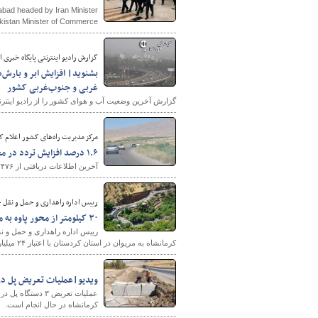
abad headed by Iran Minister
istan Minister of Commerce.
گزارش رادیو اینترنتی پایگاه خبر
بشنوید| افزایش ابر و بارش‌
غربی و جنوب‌غربی کشور
گزارش آخرین وضعیت آب و هوای کشور را از رادیو اینترن
مرکز مدیریت راه‌های کشور اعلام ک
۱.۶ درصد افزایش تردد در محورهای برون‌شهری نسبت به روز قبل
آخرین اطلاعات دریافتی از ۲۴۷۶ ترددشمار فعال در محورهای برون‌شهری، نسبت به روز قبل ۱.۶ درصد افزایش تردد را نشان می‌دهد.
رییس اداره راهداری و حمل و نقل ج
‌۳۰ کیلومتر از محور پاوه به مریوان بهسازی شد
کرمانشاه به مریوان در استان کردستان با اعتبار ۲۴ میلیارد ریال بهسازی و آسفالت شد.
ویدیو|عملیات تعریض پل در 
عملیات تعریض ۳ 
کرمانشاه در حال انجام است.