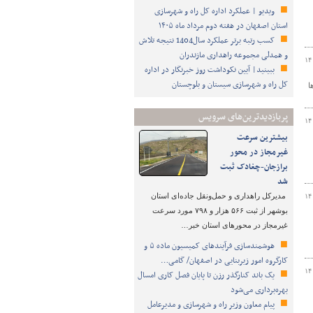
ویدیو | عملکرد اداره کل راه و شهرسازی
استان اصفهان در هفته دوم مرداد ماه ۱۴۰۵
کسب رتبه برتر عملکرد سال1404 نتیجه تلاش
و همدلی مجموعه راهداری مازندران
۱۴
ببینید| آیین نکوداشت روز خبرنگار در اداره
کل راه و شهرسازی سیستان و بلوچستان
ا
پربازدیدترین‌های سرویس
۱۴
بیشترین سرعت
غیرمجاز در محور
برازجان-چغادک ثبت
شد
مدیرکل راهداری و حمل‌ونقل جاده‌ای استان
۱۴
بوشهر از ثبت ۵۶۶ هزار و ۷۹۸ مورد سرعت
غیرمجاز در محورهای استان خبر…
هوشمندسازی فرآیندهای کمیسیون ماده ۵ و
کارگروه امور زیربنایی در اصفهان/ گامی…
۱۴
یک باند کنارگذر رزن تا پایان فصل کاری امسال
بهره‌برداری می‌شود
پیام معاون وزیر راه و شهرسازی و مدیرعامل