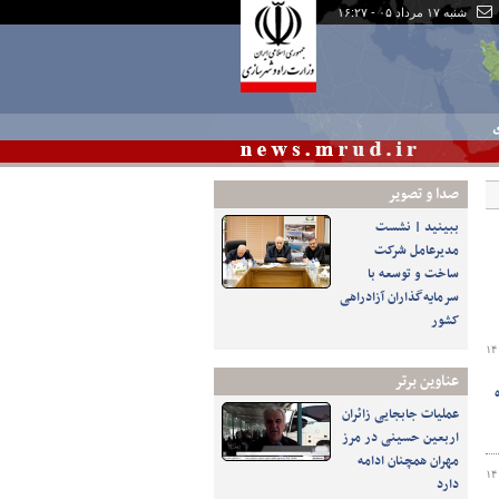
شنبه ۱۷ مرداد ۰۵ - ۱۶:۲۷
ی
صدا و تصوير
ببینید | نشست
مدیرعامل شرکت
ساخت و توسعه با
سرمایه‌گذاران آزادراهی
کشور
۱۴
عناوین برتر
عملیات جابجایی زائران
اربعین حسینی در مرز
مهران همچنان ادامه
۱۴
دارد