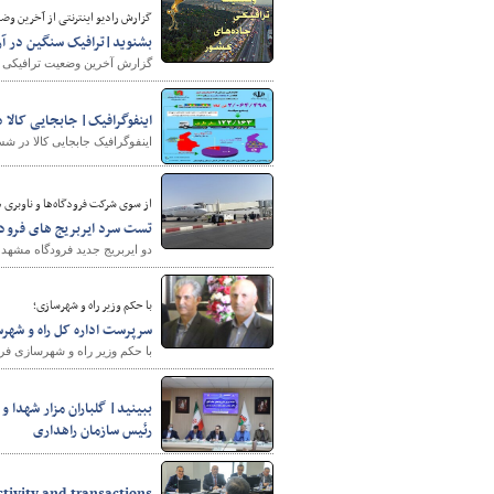
گزارش رادیو اینترنتی از آخرین وضعیت ترا
بشنوید|ترافیک سنگین در آزاد
گزارش آخرین وضعیت ترافیکی جاد
اینفوگرافیک| جابجایی کالا
اینفوگرافیک جابجایی کالا در
شهرسازی
از سوی شرکت فرودگاه‌ها و ناوبری ه
تست سرد ایربریج های فرودگ
دو ایربریج جدید فرودگاه مشهد 
با حکم وزیر راه و شهرسازی؛
سرپرست اداره کل راه و شهرس
با حکم وزیر راه و شهرسازی ف
ببینید| گلباران مزار شهدا 
رئیس سازمان راهداری