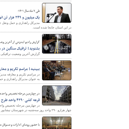
طی ۷ ماه سال ۱۴۰۱؛
یک میلیون و ۲۴۹ هزار تن انواع کالا در ایلام جابه جا شد
در این استان جابجا شده است.
گزارش رادیو اینترنتی از آخرین وضعیت ترا
بشنوید| ترافیک سنگین در م
گزارش آخرین وضعیت ترافیکی جاد
ببینید| مراسم تکریم و معار
در مراسم تکریم و معارفه مدی
به عنوان مدیرکل راهداری و حم
در چهارمین مرحله تخصیص واحدها
قرعه کشی ۴۲۹۰ واحد طرح نهضت ملی مسکن در شهرستان نیشابور با حضور استاندارآغاز شد
در چهارمین مرحله تخصیص وا
چهار هزارو ۲۹۰ واحد روز سه‌شنبه در شهرستان نیشابور با حضور استاندار خراسان رضوی آغاز شد.
با حضور روسای ادارات و مسولان 