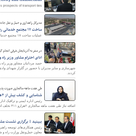
ctivity and transactions
s prospects of transport ties.
مدیرکل راهداری و حمل و نقل جاده‌
ساخت ۱۷ مجتمع خدماتی رفاهی بین‌راهی در محورهای لرستان
عملیات ساخت ۱۷ مجتمع خدماتی رفاهی بین‌راهی در محورهای مواصلاتی استان لرستان در حال انجام است.
در سفر به آذربایجان شرقی انجام گ
ادای احترام مشاور وزیر راه 
حمید مردانیان مشاور وزیر راه 
شهرسازی و سایر مدیران با حضور در گلزار شهدای وادی 
کردند.
طی هفت ماهه سالجاری صورت پذی
شناسایی و کشف بیش از ۲هزارتخلف اضافه تناژ در جاده های مازندران
رئیس اداره ایمنی و ترافیک ادا
اضافه تناژ طی هفت ماهه سالجاری ۲هزارو ۴۱۱ تخلف اضافه تناژ شناسایی و اعمال قانون شده است .
ببینید | برگزاری نشست مشت
رئیس همکاری‌های توسعه راهبرد
معاون حمل‌ونقل وزارت راه و ش