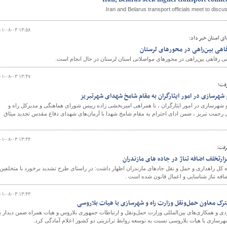
Iran, Belarus seek higher transport conne
Iran and Belarus transport officials meet to discus
۰۱-۰۸-۰۳ ۱۳:۵۸
ای استان خبر داد:
۰۱-۰۸-۰۳ ۱۳:۴۷
رفت؛
و شهرسازی در امور ایثارگران به مقام شامخ شهدای شهرتبریز
و شهرسازی در امور ایثارگران ، با همراهی امیربخشی زاده رییس شورای هماهنگی و مدیرکل راه و
رحمت تبریز ، ضمن ادای احترام به مقام شامخ شهدا با آرمان‌های شهدای دفاع مقدس تجدید میثاق
۰۱-۰۸-۰۳ ۱۳:۴۴
رفت:
ره کل راهداری و حمل و نقل جادهای مازندران اظهار داشت: در راستای طرح تشدید برخورد با متخلفین
۰۱-۰۸-۰۳ ۱۳:۴۳
رک معاون حمل‌ونقل وزارت راه و شهرسازی با هیات بلاروسی
ی و همکاری‌های بین‌المللی وزارت حمل‌ونقل و ارتباطات جمهوری بلاروس و هیات همراه ضمن دیدار با
هرسازی با هیات بلاروسی نسبت به توسعه روابط ترانزیتی دو کشور اعلام آمادگی کرد.