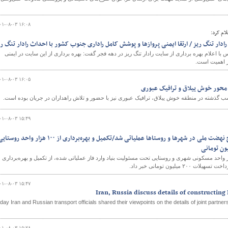
۰۱-۰۸-۰۳ ۱۶:۰۸
ام کرد:
ادار تنگ ریز / ارتقا ایمنی پروازها و پوشش کامل راداری جنوب کشور با احداث رادار تنگ ر
 با اعلام بهره برداری از سایت رادار تنگ ریز در دهه فجر گفت: بهره برداری از این سایت در ایمنی
ز اهمیت است.
۰۱-۰۸-۰۳ ۱۶:۰۵
 محور خوش ییلاق و ترافیک عبوری
شب گذشته در منطقه خوش ییلاق، ترافیک عبوری نیز با حضور و تلاش راهداران در جریان بوده است.
۰۱-۰۸-۰۳ ۱۵:۴۹
۲۹۰ هزار واحد مسکونی طرح نهضت ملی در شهرها و روستاها عملیاتی شد/تکمیل و بهره‌برداری از ۱۰۰ هزار واحد روس
یاد مسکن انقلاب اسلامی با اعلام اینکه ۲۹۰ هزار واحد مسکونی شهری و روستایی تحت مسئولیت بنیاد وارد فاز عملیاتی شده، از تکمیل و بهره‌برداری
۰۱-۰۸-۰۳ ۱۵:۴۷
Iran, Russia discuss details of constructin
day Iran and Russian transport officials shared their viewpoints on the details of joint partner
۰۱-۰۸-۰۳ ۱۵:۲۸