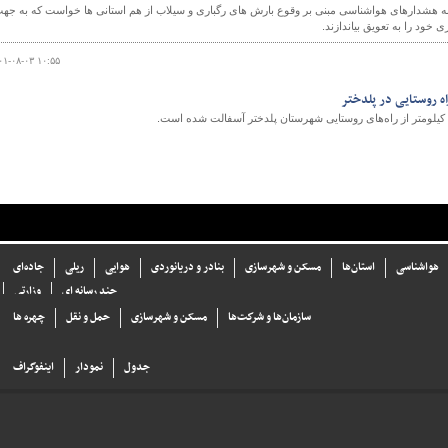
به هشدارهای هواشناسی مبنی بر وقوع بارش های رگباری و سیلاب از هم استانی ها خواست که به جه
ود را به تعویق بیاندازند.
۰۱-۰۸-۰۳ ۱۰:۵۵
هواشناسی
استان‌ها
مسکن و شهرسازی
بنادر و دریانوردی
هوایی
ریلی
جاده‌ای
چند رسانه ای
وزارتی
سازما‌ن‌ها و شركت‌ها
مسکن و شهرسازی
حمل و نقل
چهره ها
جدول
نمودار
اینفوگراف