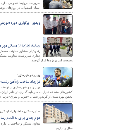
سرپرست روابط عمومی اداره کل
استان اصفهان، در روزهای دوشنبه هر هفته 
ویدیو| برگزاری دوره آموزشی 
پایگاه خبری وزارت راه 
ببینید|بازید از مسکن مهر می
زندوکیلی مشاور معاونت مسکن 
غفاری سرپرست معاونت مسکن و س
وضعیت این پروژه‌ها قرار گرفتند.
وزیر راه و شهرسازی:
قرارداد ساخت راه‌آهن رشت- آ
وزیر راه و شهرسازی از توافقات
کشورهای منطقه تمایل به سرمایه گذاری در بنادر ایران 
تحقق بهره‌مندی از کریدور شمال -جنوب و شرق-غرب عن
معاون مسکن و ساختمان اداره کل ر
عزم جدی برای به اتمام رسان
معاون مسکن و ساختمان اداره ک
سال را داریم.