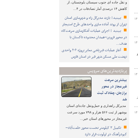
و نقل جاده ای جنوب سیستان بلوچستان، از
کاهش ۱۴ درصدی آمار تصادفات در ۴…
ببینید| بازید مدیرکل راه و شهرسازی استان
۱۴
تهران از روند آماده سازی واحدهای طرح استیجار
ببینید | اجرای عملیات آشکارسازی سرعت‌کاه
در محور قزوین–همدان محدوده تاکستان با
۱۴
هدف…
آعاز عملیات قیرپاشی معابر پروژه ۲۰۶ واحدی
نهضت ملی مسکن شهر قیر در استان فارس
پربازدیدترین‌های سرویس
۱۴
بیشترین سرعت
غیرمجاز در محور
برازجان-چغادک ثبت
شد
مدیرکل راهداری و حمل‌ونقل جاده‌ای استان
بوشهر از ثبت ۵۶۶ هزار و ۷۹۸ مورد سرعت
۱۴
غیرمجاز در محورهای استان خبر…
تکمیل ۳ کیلومتر نخست محور خلعت‌آباد–
کبودرآهنگ در اولویت قرار دارد