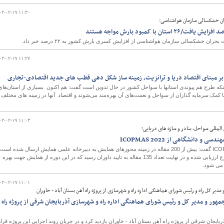
۰۲-۰۲-۱۹ ۱۱:۳۰
ران خشکسالی سازمان هواشناسی:
ران خشکسالی سازمان هواشناسی از افزایش کسری بارش کشور به ۲۲ درصد خبر داد.
۰۲-۰۲-۱۹ ۱۱:۲۷
ر مبنای اقتصاد دریا و ترانزیت، زمینه ساز شکل دهی قطب های جدید اقتصادی-تجاری
ینکه طرح هم پیوندی استانها با سواحل کشور در حال تدوین است گفت: هم اکنون بسیاری از استان‌های
 کمک سرمایه گذاران از سواحل و نعمت‌های آن بهره‌مند می‌شوند و اقتصاد آنها در زمینه های مختلف
۰۲-۰۲-۱۹ ۱۱:۰۳
لمللی سواحل، بنادر و سازه های دریایی؛
و دانشگاهی از ICOPMAS 2022
دبیر علمی همایش ICOPMAS 2022 گفت: بیش از 200 مقاله در زمینه محورهای همایش به دبیرخانه علمی همایش ارسال شده است
که با مشارکت 52 داور از اساتید و متخصصان داخل و خارج ارزیابی شده و در نهایت تعداد 135 مقاله به تایید داوران رسید که در این دوره از همایش جهت بهره
 می شود.
۰۲-۰۲-۱۹ ۱۱:۰۱
مدیر کل راه و رئیس شورای هماهنگی اداره راه و شهرسازی از پروژه راه آهن بستان آباد - خاوران
مهور و مدیر کل و رئیس شورای هماهنگی اداره راه و شهرسازی آذربایجان شرقی از پروژه راه
یجان شرقی از پروژه راه آهن بستان آباد - خاوران بازدید کرد و در جریان روند اجرایی این پروژه قرار