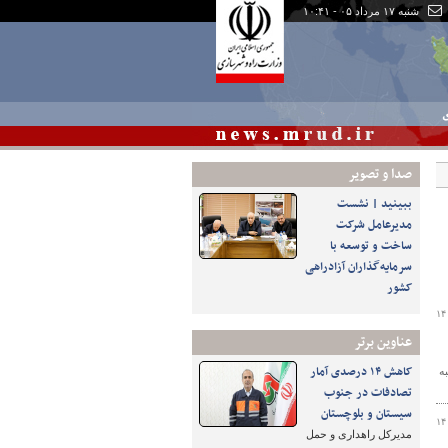
شنبه ۱۷ مرداد ۰۵ - ۱۰:۴۱
ی
صدا و تصوير
ببینید | نشست
مدیرعامل شرکت
ساخت و توسعه با
سرمایه‌گذاران آزادراهی
کشور
۱۴
عناوین برتر
کاهش ۱۴ درصدی آمار
ه
تصادفات در جنوب
سیستان و بلوچستان
۱۴
مدیرکل راهداری و حمل