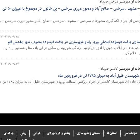
جاده ای شهرستان سرخس خبرداد:
لکه گیری محورهای سرخس – مشهد ، سرخس – صالح آباد و محور مرزی سرخس – پل خاتون در مجموع به میزان ۵۰ تن
سرخس از اجرای لکه گیری محورهای سرخس – مشهد ، سرخس – صالح آباد و محور مرزی سرخس – پ
۰۲-۰۲-۱۹ ۰۹:۱۸
سازی بافت فرسوده ابلاغی وزیر راه و شهرسازی در بافت فرسوده مصوب شهر مقدس قم
م هدف از ‌ابلاغیه فوق را افزایش کیفیت زندگی شهروندان ساکن در این بافت‌ها و همچنین پیشبرد
اعلام کرد.
۰۲-۰۲-۱۹ ۰۹:۱۷
جاده ای شهرستان کاشمر خبرداد:
 آباد به میزان ۱۷۸۵ تن در فروردین ماه
رئیس اداره راهداری و حمل ونقل جاده ای شهرستان کاشمر از اجرای روکش آسفالت ورودی
هواشناسی
استان‌ها
مسکن و شهرسازی
بنادر و دریانوردی
هوایی
ریلی
جاده‌ای