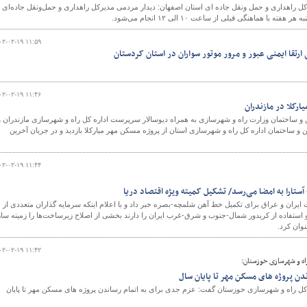
 راهداری و حمل ونقل جاده ای استان اصفهان: دیدار مردمی مدیرکل راهداری و حمل‌ونقل جاده‌ای
با هماهنگی قبلی از ساعت ۱۰ الی ۱۲ انجام می‌شود.
۰۲-۰۲-۱۹ ۱۱:۵۹
ارتقا ایمنی عبور و مرور موتور سواران در استان کردستان
و
۰۲-۰۲-۱۹ ۱۱:۴۶
ارکلا در مازندران
و ساختمان وزارت راه و شهرسازی به همراه دیوسالار سرپرست اداره کل راه و شهرسازی مازندران و
اختمان اداره کل راه و شهرسازی استان از پروژه مسکن مهر میارکلا بازدید و در جریان آخرین
۰۲-۰۲-۱۹ ۱۱:۴۴
ستارا به امضا می‌رسد/ تشکیل کمیته ویژه اقتصاد دریا
 ایران و عراق برای تکمیل خط آهن شلمچه-بصره خبر داد و با اعلام اینکه سرمایه گذاران متعددی از
و استفاده از کریدور شمال-جنوب و شرق-غرب ایران را دارند بخشی از اصلاح زیرساخت‌ها را زمینه ساز
وان کرد.
۰۲-۰۲-۱۹ ۱۱:۴۲
اه و شهرسازی خوزستان:
دن پروژه های مسکن مهر تا پایان سال
ل راه و شهرسازی خوزستان گفت: عزم جدی برای به اتمام رساندن پروژه های مسکن مهر تا پایان