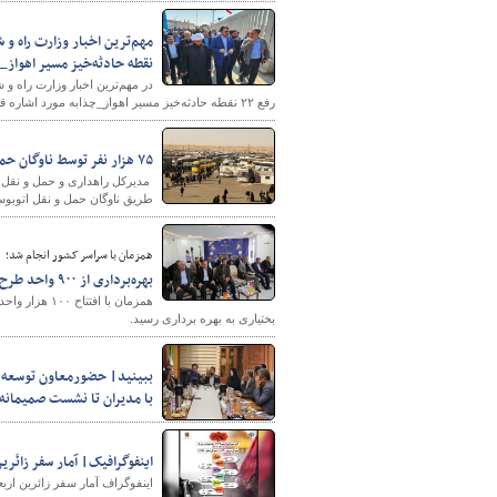
نقطه حادثه‌خیز مسیر اهواز_
پایگاه خبری وزارت راه 
رفع ۲۲ نقطه حادثه‌خیز مسیر اهواز_چذابه مورد اشاره قرار گرفت.
۷۵ هزار نفر توسط ناوگان حمل و نقل اتوبوسی جابه‌جا شدند
طریق ناوگان حمل و نقل اتوبوس
همزمان با سراسر کشور انجام شد؛
بهره‌برداری از ۹۰۰ واحد طرح نهضت ملی مسکن در چهارمحال و بختیاری
بختیاری به بهره برداری رسید.
ببینید| حضورمعاون توسعه مد
با مدیران تا نشست صمیمانه 
اینفوگرافیک| آمار سفر زائرین اربعین هفتم 
اینفوگراف آمار سفر زائرین ار