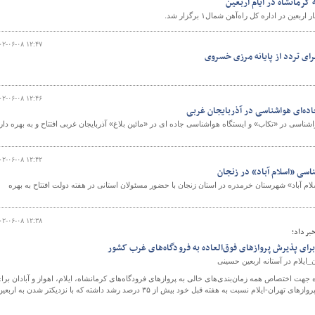
 کرمانشاه در ایام اربعین
ن در اداره کل راه‌آهن شمال۱ برگزار شد.
۰۲-۰۶-۰۸ ۱۲:۴۷
رای تردد از پایانه مرزی خسروی
۰۲-۰۶-۰۸ ۱۲:۴۶
اشناسی در «تکاب» و ایستگاه هواشناسی جاده ای در «مائین بلاغ» آذربایجان غربی افتتاح و به بهره دا
۰۲-۰۶-۰۸ ۱۲:۴۲
ناسی «اسلام آباد» در زنجان
م آباد» شهرستان خرمدره در استان زنجان با حضور مسئولان استانی در هفته دولت افتتاح به بهره
۰۲-۰۶-۰۸ ۱۲:۳۸
خبر داد؛
 برای پذیرش پروازهای فوق‌العاده به فرودگاه‌های غرب کشور
اه جهت اختصاص همه زمان‌بندی‌های خالی به پروازهای فرودگاه‌های کرمانشاه، ایلام، اهواز و آبادان برا
تسهیل سفر زوار اربعین خبر داد و گفت: در هفته گذشته پروازهای تهران-ایلام نسبت به هفته قبل خود بیش از ۳۵ درصد رشد داشته که با نزدیکتر شدن به اربع