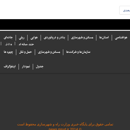
بعدی
هواشناسی
استان‌ها
مسکن و شهرسازی
بنادر و دریانوردی
هوایی
ریلی
جاده‌ای
چند رسانه ای
وزارتی
سازما‌ن‌ها و شركت‌ها
مسکن و شهرسازی
حمل و نقل
چهره ها
جدول
نمودار
اینفوگراف
تمامی حقوق برای پایگاه خبری وزارت راه و شهرسازی محفوظ است
© 2014 news.mrud.ir