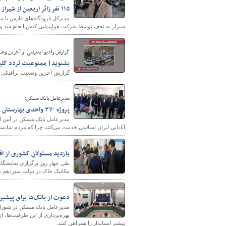
۱۱۵ نفر زائر اربعین از شیراز به نجف اعزام شدند
شیراز به نجف توسط شرکت هواپیمایی کیش انجام شد و این پروازها از ۸شهریورماه آغاز شده و تا 
گزارش رادیو اینترنتی از آخرین وضعیت ترافی
بشنوید| ممنوعیت تردد کلیه
گزارش آخرین وضعیت ترافیکی جاد
شهرسازی
مدیرعامل بانک مسکن:
پروژه ۳۷۰ واحدی بهارستان زاهدان در زمینی به وسعت ۳ هکتار بهره برداری شد
آبادانی ایران اسلامی خدمت می‌کنند چرا که مردم شایسته
بازدید مسئولان کشوری از ا
طی چهار روز برگزاری نمایشگا
مکانیک خاک در دولت سیزدهم باز
دعوت از بانک‌ها برای پیش
مدیرعامل بانک مسکن در شورای 
بهره‌برداری از این ظرفیت‌ها،
بیشتر استاندار را همراهی کنند.