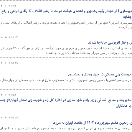
۰۲-۰۶-۰۸ ۱۷:۲۰
مهم‌ترین اخبار وز
چذابه
و
در مهم‌ترین اخبار وزارت راه و شهرسازی امروز ۸ شهریور از دیدار رئیس‌جمهور و اعضای هیئت دولت با رهبر انقلاب تا ارتقای ایمنی و
۰۲-۰۶-۰۸ ۱۶:۲۳
مدیرکل راهداری و حمل و نقل جاده ای استان ایلام با اشاره به برنامه‌ریزی لازم برای موج بازگشت زائران اربعین 
ی از پایانه برکت در مرز مهران به نقاط مختلف کشور جابجا شدند.
۰۲-۰۶-۰۸ ۱۵:۳۹
همزمان با افتتاح ۱۰۰ هزار واحد در سراسر کشور با حضور رئیس جمهور، ۹۰۰ واحد مسکونی طرح نهضت ملی مسکن در چهارمحال 
۰۲-۰۶-۰۸ ۱۵:۳۰
یریت و منابع انسانی وزیر راه و شهر سازی در اداره کل راه و شهرسازی استان تهران؛از جلس
با همکاران
۰۲-۰۶-۰۸ ۱۵:۲۹
شهریورماه ۱۴۰۲ از مقصد تهران به مرزها
بعین حسینی به مقصد مرزهای غربی کشور، در روز سه شنبه هفتم شهریورماه سال جاری از مبدا تهران