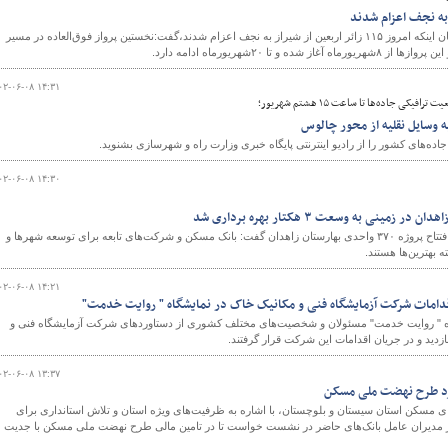
مدیرکل فرودگاه‌های فارس با بیان اینکه امروز ۱۱۵ زائر اربعین از شیراز به نجف اعزام شدند،گفت:نخستین پرواز فوق‌العاده در مسیر
۲۰شهریورماه ادامه دارد.
۰۲-۰۶-۰۸ ۱۴:۳۱
کی جاده‌ها تا ساعت ۱۵ هشتم شهریور؛
 وسایل نقلیه از محور چالوس
ه‌های کشور را از رادیو اینترنتی پایگاه خبری وزارت راه و شهرسازی بشنوید.
۰۲-۰۶-۰۸ ۱۴:۳۰
مدیرعامل بانک مسکن در آیین افتتاح پروژه ۳۷۰ واحدی بهارستان زاهدان گفت: بانک مسکن و شرکت‌های تابعه برای توسعه شهرها و
 بهترین‌ها هستند.
۰۲-۰۶-۰۸ ۱۴:۲۱
قدامات شرکت آزمایشگاه فنی و مکانیک خاک در نمایشگاه " روایت خدمت"
ه " روایت خدمت" مسئولان و شخصیت‌های مختلف کشوری از دستاوردهای شرکت آزمایشگاه فنی و
دید و در جریان اقدامات این شرکت قرار گرفتند.
۰۲-۰۶-۰۸ ۱۳:۳۷
برد طرح نهضت ملی مسکن
مسکن استان سیستان و بلوچستان، با اشاره به ظرفیت‌های ویژه استان و تلاش استانداری برای
 از مدیران عامل بانک‌های حاضر در نشست خواست تا در تامین مالی طرح نهضت ملی مسکن با جدیت