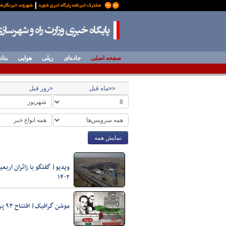
صفحه اصلی
جاده‌ای
ریلی
هوایی
بناد
««ماه قبل
«روز قبل
نمایش همه
ویدیو| گفتگو با زائران ار
۱۴۰۲
موشن گرافیک| افتتاح ۹۳ پروژه راهداری و حمل و نقل جاده ای فارس با اعتباری بالغ بر یک هزارو ۱۰۰ میلیارد تومان