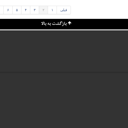
قبلی
۱
۲
۳
۴
۵
۶
بازگشت به بالا