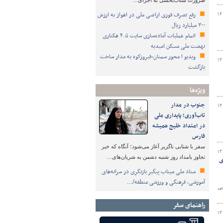
ضرورت شتاب‌بخشی به اجرای…
رفع تصرف فوری اراضی ملی در اهواز به ارزش
۱۴
۳۰۰ میلیارد ریال
اتمام عملیات آماده‌سازی سایت ۴.۵ هکتاری
نهضت ملی مسکن امیدیه
ویدیو ا محور سمنان-فیروزکوه به مدار ساخت
۱۴
بازگشت
ویژه‌ها
جنوب در مدار
۱۴
تاب‌آوری؛ پایداری ملی
در امتداد خلیج همیشه
فارس
سفر با شتابی ناگزیر آغاز می‌شود؛ آنگاه که خبر
۱۴
تجاوز بامداد روز شنبه دشمن به شریان‌های…
ی
ستاد ملی میناب پیگیر بازنگری در سرانه‌های
آموزشی، فرهنگی و ورزشی منطقه/…
 ها در برخی
راهنمای سفر
۱۴