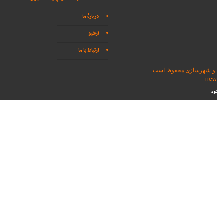
دربارهٔ ما
آرشیو
ارتباط با ما
اه و شهرسازی محفوظ است
وه