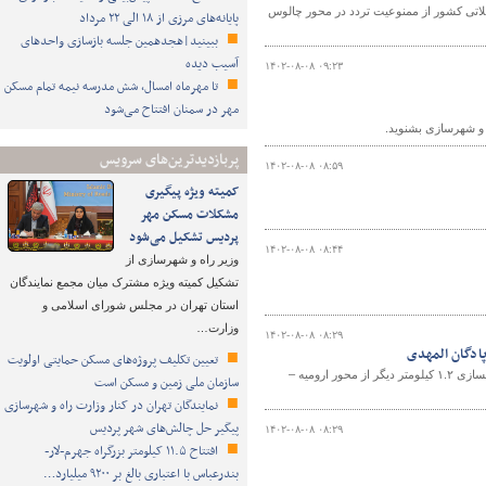
لاتی کشور از ممنوعیت تردد در محور چالوس
پایانه‌های مرزی از ۱۸ الی ۲۲ مرداد
ببینید|هجدهمین جلسه بازسازی واحدهای
آسیب دیده
۱۴۰۲-۰۸-۰۸ ۰۹:۲۳
تا مهرماه امسال، شش مدرسه نیمه تمام مسکن
مهر در سمنان افتتاح می‌شود
ه و شهرسازی بشنوید.
پربازدیدترین‌های سرویس
۱۴۰۲-۰۸-۰۸ ۰۸:۵۹
کمیته ویژه پیگیری
مشکلات مسکن مهر
پردیس تشکیل می‌شود
۱۴۰۲-۰۸-۰۸ ۰۸:۴۴
وزیر راه و شهرسازی از
تشکیل کمیته ویژه مشترک میان مجمع نمایندگان
استان تهران در مجلس شورای اسلامی و
وزارت…
۱۴۰۲-۰۸-۰۸ ۰۸:۲۹
پادگان المهدی
تعیین تکلیف پروژه‌های مسکن حمایتی اولویت
معاون فنی و مهندسی اداره کل راه و شهرسازی آذربایجان‌غربی گفت: عملیات تعریض و بهسازی ۱.۲ کیلومتر دیگر از محور ارومیه –
سازمان ملی زمین و مسکن است
نمایندگان تهران در کنار وزارت راه و شهرسازی
پیگیر حل چالش‌های شهر پردیس
۱۴۰۲-۰۸-۰۸ ۰۸:۲۹
افتتاح ۱۱.۵ کیلومتر بزرگراه جهرم-لار-
بندرعباس با اعتباری بالغ بر ۹۲۰۰ میلیارد…