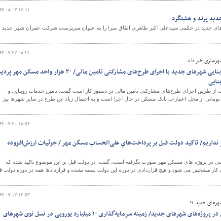
۹۴-۰۸-۰۳ ۱۶:۱۱
دید پرند و هشتگرد
ی جدید در حکمی سیدعلی اکبر طاهری اطاق سرا را به عنوان سرپرست شرکت عمران شهر جدید
۹۴-۰۷-۲۲ ۰۸:۲۱
شهرسازی خبر داد:
تامین خدمات زیربنایی و روبنایی شهرهای جدید با اجرای طرح‌های مشارکتی تامین مالی/ ۲۰ هزار واحد مسکن م
نایی
مات از طریق اجرای طرح‌های مشارکتی تامین مالی در دستور کار است گفت: تامین خدمات روبنایی و
رد تومانی از محل اعتبارات بانک مسکن در حال اجرا است و به احتمال زیاد این طرح در سایر شهرها نیز
۹۴-۰۷-۲۰ ۱۸:۵۶
نداریم/ تاكيد دولت قبل بر پرداخت‌هاي علی‌الحساب مسكن مهر / جزئيات ارزش‌افزوده
قیمتی در پروژه های مسکن مهر صورت نگرفته است، گفت: در دولت قبل بر این موضوع تاکید شده که
کار مشخص می شود و هیچ قراردادی در دوره این دولت بسته نشده و قراردادها همه در دوره دولت ق
۹۴-۰۷-۱۳ ۱۲:۵۳
های جدید-۱؛
سود حداقل ۲۰ تا ۳۰ درصدی در پروژه‌های شهرهای جدید/ زمینه سرمایه‌گذاری ۱۰ میلیارد یورویی در نسل نوی شهرهای