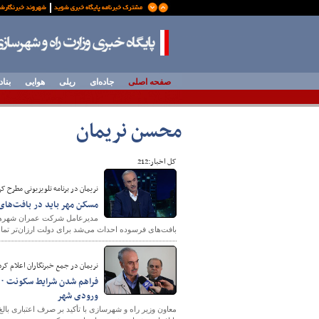
صفحه اصلی
جاده‌ای
ریلی
هوایی
بناد
محسن نريمان
کل اخبار:212
نریمان در برنامه تلویزیونی مطرح کر
مسکن مهر باید در بافت‌های
بافت‌های فرسوده احداث می‌شد برای دولت ارزان‌تر تما
نریمان در جمع خبرنگاران اعلام کرد
ورودی شهر