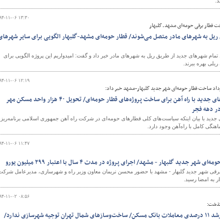
.
۹۴-۱۱-۰۶ ۱۳:۳۰
ت قطار برقی حومه‌ای مشهد ـ گلبهار
ریل به شهرهای مادر متصل می‌شوند/ قطار حومه‌ای مشهد-گلبهار الگویی برای سایر شهرهای
ام شهرهای جدید از طریق ریل به شهرهای مادر خبر داد و گفت: امیدواریم این پروژه الگویی برای
یلی بهره ببرند.
۹۴-۱۱-۰۶ ۱۲:۱۹
رداد ساخت قطار حومه‌ای شهر جدید گلبهار-مشهد خبر داد:
هماهنگی شرکت عمران‌شهرهای جدید با راه آهن برای ساخت پروژه‌های قطار حومه‌ای/ تحویل ۴۰ هزار واحد مسکن مهر
در دهه فجر
 با بیان اینکه سیاست‌های کلی قطارهای حومه‌ای در شرکت راه آهن جمهوری اسلامی برنامه‌ریز
نگی کامل با راه‌آهن وجود دارد.
۹۴-۱۱-۰۶ ۱۱:۴۷
جدید گلبهار - مشهد/ اجرای پروژه در مدت ۴ سال با اعتبار ۲۹۹ میلیون یورو
قی شهر جدید گلبهار - مشهد با حضور محسن نریمان معاون وزیر راه و شهرسازی، مدیرعامل شرکت
 به امضا رسید.
۹۴-۱۱-۰۲ ۰۸:۵۶
گذشت:
آغاز خروج مسکن از رکود و رشد ۱۱ درصدی معاملات بانک مسکن/ ساخت‌و‌سازهای شمال‌ تهران توجیه شهرسازی ندارد/