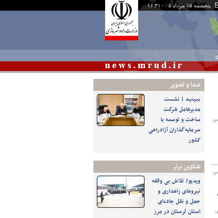
پنجشنبه ۱۵ مرداد ۰۵ - ۱۶:۳۱
ی
صدا و تصوير
ببینید | نشست
مدیرعامل شرکت
ساخت و توسعه با
۱۳
سرمایه‌گذاران آزادراهی
کشور
عناوین برتر
۱۳
ویدیو| تلاش بی وقفه
نیروهای راهداری و
حمل و نقل جاده‌ای
استان لرستان در مرز
د: