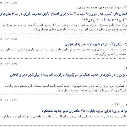
۹۴-۰۸-۱۷ ۱۵:۳۵
 ایران و آلمان در حوزه توسعه پایدار شهری:
۱۵ میلیارد دلار انرژی در ساختمان‌های کشور هدر می‌رود/ مهلت ۴ ساله برای اصلاح الگوی مصرف انرژی در ساختمان‌های
تمان و حمل‌ونقل تدوین می‌شود
ن‌که سند جامع مصرف انرژی ساختمان و حمل و نقل در حال تدوین است گفت: ایران بر اساس قانون
شد و ظرف چهار سال مصرف انرژی را در ساختمان‌های دولتی بهسازی کند.
۹۴-۰۸-۱۷ ۱۴:۵۵
 ایران و آلمان در حوزه توسعه پایدار شهری
 حوزه توسعه پایدار شهری با حضور محسن نریمان معاون وزیر راه و شهرسازی و گونتر آدلر معاون وزی
سته‌ای آلمان برگزار شد.
۹۴-۰۸-۱۷ ۱۲:۳۵
ن:
نوین را در شهرهای جدید عملیاتی می‌کنیم/ بازتولید اندیشه «ایران‌شهر» برای تحقق
ن
همکاری بین ایران و آلمان در ایجاد شهرهای جدید گفت: امید است امضای این تفاهم نامه و ایجاد
 شکل گیری اکوشهرهای دوستدار محیط زیست تبدیل شود.
۹۴-۰۸-۱۶ ۱۵:۲۱
ي صورت گرفت؛
ای پروژه پایلوت ۳۵ هكتاری شهر جدید هشتگرد
عاون وزیر محیط زیست، ساختمان و ایمنی هسته‌ای آلمان یادداشت تفاهمی برای اجرای پروژه پایلوت