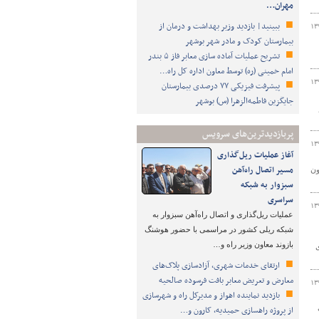
مهران…
ببینید| بازدید وزیر بهداشت و درمان از
۱۳
بیمارستان کودک و مادر شهر بوشهر
تشریح عملیات آماده سازی معابر فاز ۵ بندر
امام خمینی (ره) توسط معاون اداره کل راه…
۱۳
پیشرفت فیزیکی ۷۷ درصدی بیمارستان
جایگزین فاطمه‌الزهرا (س) بوشهر
پربازدیدترین‌های سرویس
۱۳
آغاز عملیات ریل‌گذاری
مسیر اتصال راه‌آهن
ون
سبزوار به شبکه
سراسری
۱۳
عملیات ریل‌گذاری و اتصال راه‌آهن سبزوار به
شبکه ریلی کشور در مراسمی با حضور هوشنگ
بازوند معاون وزیر راه و…
ای
ارتقای خدمات شهری، آزادسازی پلاک‌های
معارض و تعریض معابر بافت فرسوده صالحیه
۱۳
بازدید نماینده اهواز و مدیرکل راه و شهرسازی
از پروژه راهسازی حمیدیه، کارون و…