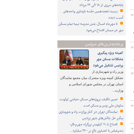
پایانه‌های مرزی از ۱۸ الی ۲۲ مرداد
ببینید|هجدهمین جلسه بازسازی واحدهای
۱۴
آسیب دیده
تا مهرماه امسال، شش مدرسه نیمه تمام مسکن
مهر در سمنان افتتاح می‌شود
ین ماه
پربازدیدترین‌های سرویس
۱۴
کمیته ویژه پیگیری
مشکلات مسکن مهر
پردیس تشکیل می‌شود
وزیر راه و شهرسازی از
۱۴
تشکیل کمیته ویژه مشترک میان مجمع نمایندگان
استان تهران در مجلس شورای اسلامی و
وزارت…
ملی
تعیین تکلیف پروژه‌های مسکن حمایتی اولویت
سازمان ملی زمین و مسکن است
۱۴
نمایندگان تهران در کنار وزارت راه و شهرسازی
پیگیر حل چالش‌های شهر پردیس
افتتاح ۱۱.۵ کیلومتر بزرگراه جهرم-لار-
۱۴
بندرعباس با اعتباری بالغ بر ۹۲۰۰ میلیارد…