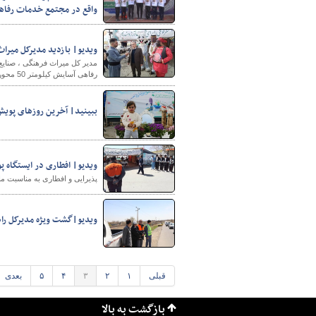
واقع در مجتمع خدمات رفاهی ب
ویدیو| بازدید مدیرکل میراث
مدیر کل میراث فرهنگی ، صنای
رفاهی آسایش کیلومتر 50 محور سنندج_دیواندره بازدید کرد.
ببینید| آخرین روزهای پویش
ویدیو| افطاری در ایستگاه 
پذیرایی و افطاری به مناسبت ما
ویدیو|گشت ویژه مدیرکل راه
قبلی
۱
۲
۳
۴
۵
بعدی
بازگشت به بالا