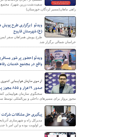
سفیددشت،زرین شهر)، مجتمع خد
راهی ماهان(مسیر لردگان،خوزستان)
(ع) شهرستان فاروج
خراسان شمالی برگزار شد.
شهرسازی
ویدئو|حضور پر شور مسافرین 
واقع در مجتمع خدمات رفاهی
از سوی سازمان هواپیمایی کشوری
صدور ۱۹هزار و ۸۵۵ مجوز پرواز برای مسیرهای داخلی و بین‌المللی در ایام نوروز
مجوز پرواز برای مسیرهای داخلی و بین‌المللی توسط سا
پیگیری حل مشکلات شرکت تع
مدیرکل راه و شهرسازی آذربایج
در اولویت بوده و این امر با جد