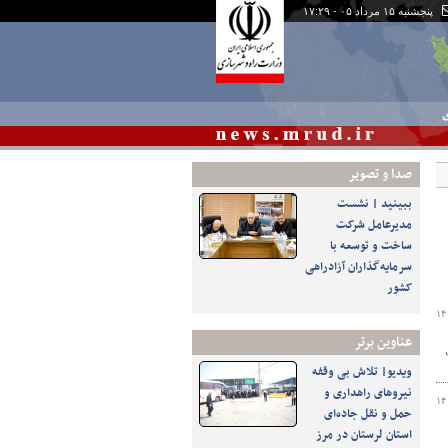
پنجشنبه ۱۵ مرداد ۰۵ - ۱۷:۲۹
ی
صدا و تصوير
ببینید | نشست
مدیرعامل شرکت
ساخت و توسعه با
سرمایه‌گذاران آزادراهی
کشور
۱۴
عناوین برتر
ویدیو| تلاش بی وقفه
نیروهای راهداری و
۱۴
حمل و نقل جاده‌ای
استان لرستان در مرز