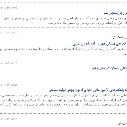
۰۲-۰۱-۲۴ ۱۸:۴۷
وار بازگشایی شد
ری و حمل و نقل جاده ای ایلام گفت: راه‌ارتباطی مسدود شده ناشی از تخریب پل در مسیر ارتباطی
 چوار بازگشایی و تردد خودروها در این مسیر امکان پذیر شد.
۰۲-۰۱-۲۴ ۱۷:۲۴
بی اعلام کرد:
مدیرکل راه و شهرسازی آذربایجان‌غربی گفت: در راستای خانه‌دار شدن آحاد مختلف مردم مسائل و حل مشکلات ۱۱ تعاو
ود.
۰۲-۰۱-۲۴ ۱۷:۱۴
 عالی مسکن در سال جدید
۰۲-۰۱-۲۴ ۱۶:۵۵
ئه راهکارهای تأمین مالی اجرای قانون جهش تولید مسکن
الی مسکن با تأکید بر لزوم «تسهیل و اولویت‌بخشی در صدور مجوز ساخت و ساز»، «سرعت‌بخشی ب
رزدایی از اسناد عادی»، وزرای راه و شهرسازی و اقتصاد و روسای بانک مرکزی و سازمان برنامه و
ی اجرای قانون جهش تولید مسکن را برای تسریع در تحقق وعده دولت بررسی و به شورای عالی ارائه
۰۲-۰۱-۲۴ ۱۵:۲۲
شهرسازی: