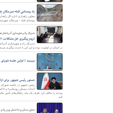
راه روستایی قبله-میرمکان چ
معاون راهداری اداره کل راهدا
روستای قبله - میرمکان شهرستان
مدیرکل راه و شهرسازی آذربایجان‌غر
لزوم پیگیری حل مشکلات ۱۱ تعاونی مسکن مهر در آذربایجان غربی
در استان در اولویت بوده و این امر با جدیت پیگیری می‌ش
ببینید | اولین جلسه شورای
دستور رئیس جمهور برای ارا
رئیس جمهور در جلسه شورای‌ ع
احداث مسکن روستایی» و «اعتبا
بودجه را مکلف کرد ظرف یک ماه، راهکارهای تأمین مال
کنند.
معاون مسکن و ساختمان وزیر راه و 