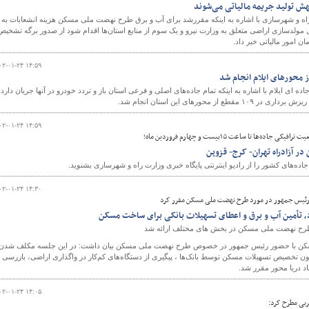
هش تولید جریمه مالیاتی می‌شوند
اه و شهرسازی با اشاره به اینکه مقررشد برای آب و برق طرح نهضت ملی مسکن هزینه انشعابات به
دسازی اراضی متعلق به وزارت نیرو و یک سوم از منابع استان‌ها اقدام شود از صدور برگه تشخیص
ن امور مالیاتی خبر داد.
۰۲-۰۱-۲۴ ۱۴:۵۹
ه ای ایلام با اشاره به اینکه تمام جاده‌های اصلی و فرعی استان باز و تردد خودرو در آنها جریان دارد،
از محورهای این استان انجام شد.
۰۲-۰۱-۲۴ ۱۴:۵۹
‌ها تا ساعت ۱۵بیست‌ و چهارم فروردین ماه؛
در آزادراه تهران- کرج- قزوین
ه‌های کشور را از رادیو اینترنتی پایگاه خبری وزارت راه و شهرسازی بشنوید.
۰۲-۰۱-۲۴ ۱۴:۳۰
رئیس جمهور در مورد طرح نهضت ملی مسکن مقرر کرد
اد، تأمین آب و برق و اعطای تسهیلات بانکی برای ساخت مسکن
 طرح نهضت ملی مسکن در بخش های مختلف ارائه شد
مسکن با حضور رئیس جمهور در خصوص طرح نهضت ملی مسکن بیان داشت: در این جلسه مکلف شدن
نون تخصیص تسهیلات مسکن توسط بانک‌ها ، پیگیری از دستگاه‌های کم‌کار در واگذاری اراضی، بازرسی ا
۰۲-۰۱-۲۴ ۱۴:۰۵
ربی مطرح کرد: