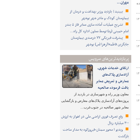
مهران…
ده
ببینید| بازدید وزیر بهداشت و درمان از
بیمارستان کودک و مادر شهر بوشهر
۱۴
تشریح عملیات آماده سازی معابر فاز ۵ بندر
امام خمینی (ره) توسط معاون اداره کل راه…
پیشرفت فیزیکی ۷۷ درصدی بیمارستان
جایگزین فاطمه‌الزهرا (س) بوشهر
۱۴
پربازدیدترین‌های سرویس
ارتقای خدمات شهری،
۱۴
آزادسازی پلاک‌های
معارض و تعریض معابر
ه
بافت فرسوده صالحیه
معاون وزیر راه و شهرسازی در بازدید از
۱۴
پروژه‌های آزادسازی پلاک‌های معارض و بازگشایی
معابر شهر صالحیه در جنوب‌غرب…
رفع تصرف فوری اراضی ملی در اهواز به ارزش
۳۰۰ میلیارد ریال
۱۴
ویدیو ا محور سمنان-فیروزکوه به مدار ساخت
بازگشت