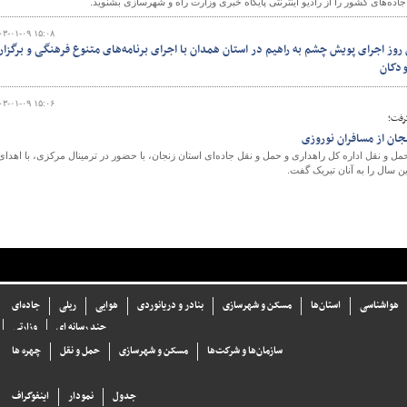
ه‌های کشور را از رادیو اینترنتی پایگاه خبری وزارت راه و شهرسازی بشنوید.
۰۳-۰۱-۰۹ ۱۵:۰۸
وز اجرای پویش چشم به راهیم در استان همدان با اجرای برنامه‌های متنوع فرهنگی و برگزا
ودکان
۰۳-۰۱-۰۹ ۱۵:۰۶
رفت؛
جان از مسافران نوروزی
نوروز ۱۴۰۳، معاون حمل و نقل اداره کل راهداری و حمل و نقل جاده‌ای استان زنجان، با حضور در ترمینال مرکزی، با اهدای
ن سال را به آنان تبریک گفت.
هواشناسی
استان‌ها
مسکن و شهرسازی
بنادر و دریانوردی
هوایی
ریلی
جاده‌ای
چند رسانه ای
وزارتی
سازما‌ن‌ها و شركت‌ها
مسکن و شهرسازی
حمل و نقل
چهره ها
جدول
نمودار
اینفوگراف