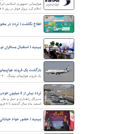
اعلام کرد پرواز فوق در روز ۸ فروردین ماه توسط اداره کل کنترل و عملیات پرواز هما باطل شده است.
اطلاع نگاشت| تردد در محورهای استان خوزستان
ببینید| استقبال مسافران نو
شهرسازی
بازگشت یک فروند هواپیمای شر
یک فروند هواپیمای بوئینگB۷۳۷-۴۰۰ هواپیمایی کاسپین پس از پنج سال زمینگیری به ناوگان عملیاتی کشور بازگشت.
تردد بیش از ۵ میلیون خودرو در جاده های لرستان
اسفند ماه سال گذشته تا ۸ فروردین ماه سال جاری، ۵ میلیون و ۱۰۲ هزار و ۷۷۵ دستگاه به ثبت رسیده است.
ببینید| حضور جواد خیابانی 