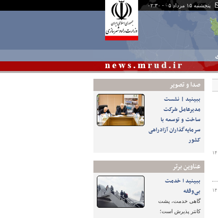
پنجشنبه ۱۵ مرداد ۰۵ - ۰۲:۳۰
ی
صدا و تصوير
ببینید | نشست
مدیرعامل شرکت
ساخت و توسعه با
سرمایه‌گذاران آزادراهی
کشور
۱۴
عناوین برتر
ببینید ا خدمت
بی‌وقفه
۱۴
گاهی خدمت، پشت
کانتر پذیرش است؛