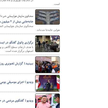
در ایام پیک نوروزی و ماه مبا
است.
سخنگوی سازمان هواپیمایی خبر داد
پایگاه خبری وزارت راه 
جابه‌جایی بیش از ۲ میلیون مسافر هوایی تا هشتم فروردین
هوایی جابه‌جا شده‌اند.
برگزاری پاتوق گفتگو در ایس
اصفهان برگزار شده است.
ببینید| گزارش تصویری روز 
ویدیو| اجرای موسیقی بومی 
ویدیو| گفتگوی مردمی در خ