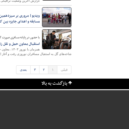
گزارش آخرین وضعیت ترافیکی جاد
ویدیو| مروری بر سیزدهمین ر
مسابقه و اهدای جایزه بین ک
با حضور در پایانه مسافری صورت گ
استقبال معاون حمل و نقل زن
همزمان با 
شاخه‌های گل به استقبال مسافران نوروزی رفت و آغاز ای
قبلی
۱
۲
۳
بعدی
بازگشت به بالا