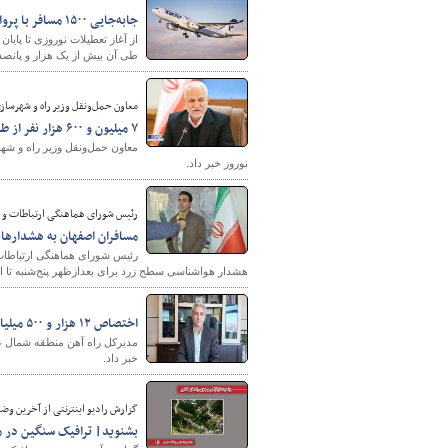
جابه‌جایی ۱۵۰۰ مسافر با پروازهای "هما" در بیرجند
طی آن بیش از یک هزار و پانصد م
معاون حمل‌ونقل وزیر راه و شهرساز
۷ میلیون و ۶۰۰ هزار نفر از طریق ناوگان حمل‌ونقل عمومی جابه‌جا شدند
نوروز خبر داد.
رئیس شورای هماهنگی ارتباطات و اط
مسافران اصفهان به هشدارها
رئیس شورای هماهنگی ارتباطات 
هشدار هواشناسی سطح زرد برای بعدازظهر پنج‌شنبه تا اویل وقت جمعه (۹ و ۱۰ فروردین 
اختصاص ۱۲ هزار و ۵۰۰ میلیارد ریال برای تکمیل خط دوم راه آهن زنجان به قزوین
خبر داد.
گزارش رادیو اینترنتی از آخرین وضعیت ترافی
بشنوید| ترافیک سنگین در م