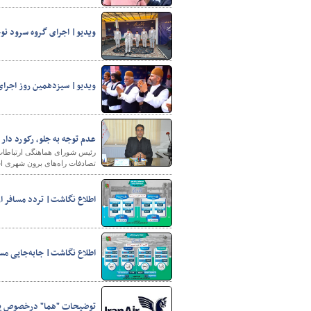
ویدیو| اجرای گروه سرود نوج
ویدیو| سیزدهمین روز اجرای 
عدم توجه به جلو، رکورد دا
رئیس شورای هماهنگی ارتباطات 
تصادفات راه‌های برون شهری استان در طرح نوروزی ۱۴۰۳، عدم توجه به
اطلاع نگاشت| تردد مسافر از پایانه‌های مر
اطلاع نگاشت| جابه‌جایی مسافر از پایانه‌
توضیحات "هما" درخصوص پرواز ۷۱۸ استانبو