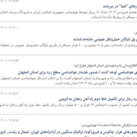
۰۳-۰۱-۰۹ ۱۹:۵۳
از آغاز تعطیلات نوروزی تا پایان هشتم فروردین ۱۴۰۳ تعداد ۱۶ پرواز توسط هواپیمایی جمهوری اسلامی ایران به فرودگاه بیرجند انجام
سافر با پروازها جابه‌جا شده‌اند.
۰۳-۰۱-۰۹ ۱۷:۰۰
ی:
معاون حمل‌ونقل وزیر راه و شهرسازی از جابه‌جایی بیش از ۷ میلیون و ۶۰۰ هزار مسافر از طریق ناوگان حمل‌ونقل عمومی در تعطیل
۰۳-۰۱-۰۹ ۱۶:۵۴
لاع‌رسانی راه و شهرسازی استان اصفهان مطرح کرد؛
ی هواشناسی توجه کنند / صدور هشدار هواشناسی سطح زرد برای استان اصفهان
و اطلاع‌رسانی راه و شهرسازی استان اصفهان گفت: بنا بر اعلام اداره‌کل هواشناسی استان اصفهان
ماه ۱۴۰۳) صادر شده است.
۰۳-۰۱-۰۹ ۱۵:۲۲
مدیرکل راه آهن منطقه شمال غرب کشور از تصویب اختصاص ۱۲ هزار و ۵۰۰ میلیارد ریال برای تکمیل خط دوم راه آهن زنجان به 
۰۳-۰۱-۰۹ ۱۵:۱۵
کی جاده‌ها تا ساعت ۱۵ نهم فروردین؛
حورهای هراز، چالوس و فیروزکوه/ ترافیک سنگین در آزادراه‌های تهران- شمال و رشت_ قزو