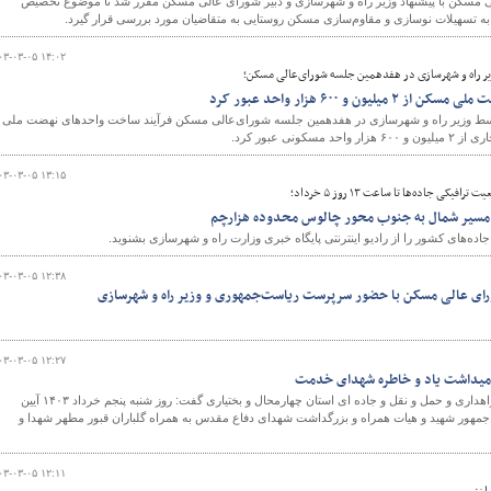
مسکن با پیشنهاد وزیر راه و شهرسازی و دبیر شورای عالی مسکن مقرر شد تا موضوع تخصیص
ه تسهیلات نوسازی و مقاوم‌سازی مسکن روستایی به متقاضیان مورد بررسی قرار گیرد.
۰۳-۰۳-۰۵ ۱۴:۰۲
یر راه و شهرسازی در هفدهمین جلسه شورای‌عالی مسکن؛
ن و ۶۰۰ هزار واحد عبور کرد
سط وزیر راه و شهرسازی در هفدهمین جلسه شورای‌عالی مسکن فرآیند ساخت واحدهای نهضت ملی
ی عبور کرد.
۰۳-۰۳-۰۵ ۱۳:۱۵
کی جاده‌ها تا ساعت ۱۳ روز ۵ خرداد؛
 مسیر شمال به جنوب محور چالوس محدوده هزارچم
ه‌های کشور را از رادیو اینترنتی پایگاه خبری وزارت راه و شهرسازی بشنوید.
۰۳-۰۳-۰۵ ۱۲:۳۸
رای عالی مسکن با حضور سرپرست ریاست‌جمهوری و وزیر راه و شهرسازی
۰۳-۰۳-۰۵ ۱۲:۲۷
رامیداشت یاد و خاطره شهدای خدمت
مدیر روابط عمومی اداره کل راهداری و حمل و نقل و جاده ای استان چهارمحال و بختیاری گفت: روز شنبه پنجم خرداد ۱۴۰۳ آیین
جمهور شهید و هیات همراه و بزرگداشت شهدای دفاع مقدس به همراه گلباران قبور مطهر شهدا و
۰۳-۰۳-۰۵ ۱۲:۱۱