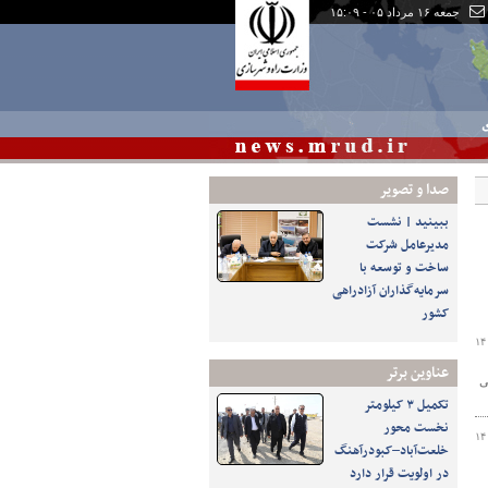
جمعه ۱۶ مرداد ۰۵ - ۱۵:۰۹
ی
صدا و تصوير
ببینید | نشست
مدیرعامل شرکت
ساخت و توسعه با
سرمایه‌گذاران آزادراهی
کشور
۱۴
عناوین برتر
مومی
تکمیل ۳ کیلومتر
نخست محور
۱۴
خلعت‌آباد–کبودرآهنگ
در اولویت قرار دارد