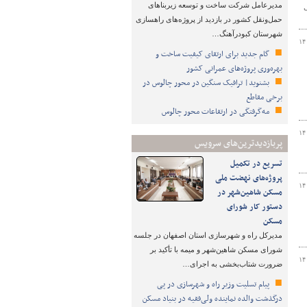
مدیرعامل شرکت ساخت و توسعه زیربناهای
حمل‌ونقل کشور در بازدید از پروژه‌های راهسازی
شهرستان کبودرآهنگ…
۱۴
گام جدید برای ارتقای کیفیت ساخت و
بهره‌وری پروژه‌های عمرانی کشور
بشنوید| ترافیک سنگین در محور چالوس در
برخی مقاطع
مه‌گرفتگی در ارتفاعات محور چالوس
۱۴
پربازدیدترین‌های سرویس
تسریع در تکمیل
پروژه‌های نهضت ملی
۱۴
مسکن شاهین‌شهر در
دستور کار شورای
مسکن
مدیرکل راه و شهرسازی استان اصفهان در جلسه
شورای مسکن شاهین‌شهر و میمه با تأکید بر
۱۴
ضرورت شتاب‌بخشی به اجرای…
پیام تسلیت وزیر راه و شهرسازی در پی
درگذشت والده نماینده ولی‌فقیه در بنیاد مسکن