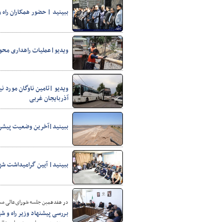
ببینید | حضور همکاران راه 
ویدیو|عملیات راهداری محور
ویدیو |تامین ناوگان مورد ن
شهرسازی
آذربایجان غربی
ببینید|آخرین وضعیت پیشرف
ببینید| آیین گرامیداشت شه
در هفدهمین جلسه شورای‌عالی مسک
بررسی پیشنهاد وزیر راه و 