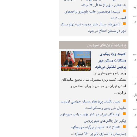
پایانه‌های مرزی از ۱۸ الی ۲۲ مرداد
خدمات به
ببینید|هجدهمین جلسه بازسازی واحدهای
آسیب دیده
۱۴
تا مهرماه امسال، شش مدرسه نیمه تمام مسکن
مهر در سمنان افتتاح می‌شود
پربازدیدترین‌های سرویس
کمیته ویژه پیگیری
مشکلات مسکن مهر
۱۴
پردیس تشکیل می‌شود
وزیر راه و شهرسازی از
تشکیل کمیته ویژه مشترک میان مجمع نمایندگان
۱۴
استان تهران در مجلس شورای اسلامی و
وزارت…
کل
تعیین تکلیف پروژه‌های مسکن حمایتی اولویت
سازمان ملی زمین و مسکن است
نمایندگان تهران در کنار وزارت راه و شهرسازی
۱۴
پیگیر حل چالش‌های شهر پردیس
افتتاح ۱۱.۵ کیلومتر بزرگراه جهرم-لار-
ی
بندرعباس با اعتباری بالغ بر ۹۲۰۰ میلیارد…