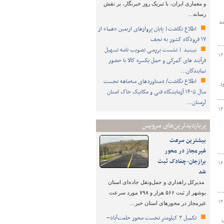
و معماری ایران، با تبریک روز خبرنگار، بر نقش
رسانه…
شد
اطلاع نگاشت| پایان پروازهای اربعین «هما» از
۱۷ فرودگاه کشور به نجف
ببینید | نشست بررسی تصویب نامه تسهیل
۱۴
فرآیند های گمرکی و حمل یکسره کالا با حضور
نمایندگان…
اطلاع نگاشت/ دستاوردهای سه‌ماهه نخست
شهریورماه خود
سال ۱۴۰۵ آزمایشگاه فنی و مکانیک خاک استان
لرستان…
۱۴
پربازدیدترین‌های سرویس
بیشترین سرعت
غیرمجاز در محور
برازجان-چغادک ثبت
۱۴
شد
مدیرکل راهداری و حمل‌ونقل جاده‌ای استان
بوشهر از ثبت ۵۶۶ هزار و ۷۹۸ مورد سرعت
۱۴
غیرمجاز در محورهای استان خبر…
تکمیل ۳ کیلومتر نخست محور خلعت‌آباد–
ی