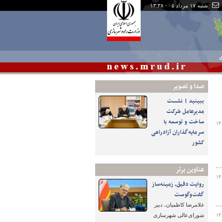
شنبه ۱۷ مرداد ۰۵ - ۱۳:۳۸
ی
صدا و تصوير
ببینید | نشست
مدیرعامل شرکت
ساخت و توسعه با
۱۴
سرمایه‌گذاران آزادراهی
کشور
عناوین برتر
۱۴
روایت دقیق، زمینه‌ساز
گفت‌وگوست
غلامرضا کاظمیان، دبیر
۱۴
شورای‌عالی شهرسازی