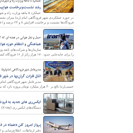
عملکرد ۵ ماهه وزارت راه و شهرسازی در حوزه حمل‌ونقل هوایی نشان می‌دهد؛
رشد نشست‌وبرخاست هواپیما 
عملکرد ۵ ماهه وزارت ر
فرودگاه‌ها نشست و برخاست افزایش ۸ و ۲۴ درصد و اعزام‌وپذیرش به ترتیب ۷ و ۳۰ درصد افزایش داشته است.
پایگاه خبری وزارت راه 
حمل و نقل هوایی در هفته ای که 
هماهنگی و انتظام حوزه هوایی برای جابه‌جایی ۱۷۰
را برای جابه‌جایی حدود ۱۷۰ هزار زائر از ۱۶ فرودگاه کشور آماده کرده اند.
مدیرعامل شهر فرودگاهی امام(ره):
اتاق فلزات گران‌بها در شهر 
مدیرعامل شهر فرودگاهی امام خم
خمینی(ره) بالغ بر ۳۰ هزار میلیارد تومان پروژه دارد که برخی همچون اتاق فلزات گرانبها و گوهرسنگ آماده بهره‌برداری هستند.
ایکس‌ری های جدید به فرودگا
دستگاه‌های ایکس ری (X-ray) جدید به مجموعه پلیس و گمرک در ترمینال‌های شهر فرودگاهی امام خمینی (ره) اضافه شد.
پرواز امروز کلن «هما» در فر
دفتر ارتباطات، اطلاع‌رسانی و 