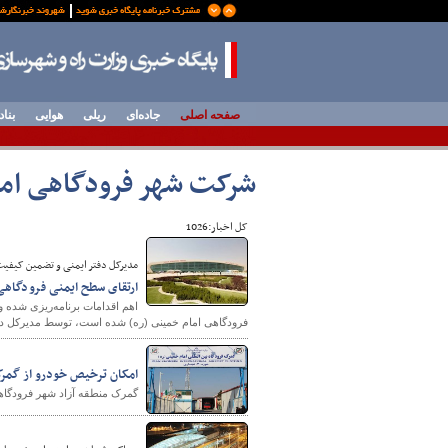
صفحه اصلی
جاده‌ای
ریلی
هوایی
بناد
شرکت شهر فرودگاهی ام
کل اخبار:1026
مدیرکل دفتر ایمنی و تضمین کیفیت
ارتقای سطح ایمنی فرودگاهی و HSE در شهرفرودگاهی امام خمی
اهم اقدامات برنامه‌ریزی شده 
فرودگاهی امام خمینی (ره) شده است، توسط مدیرکل دف
امکان ترخیص خودرو از گمرک
گمرک منطقه آزاد شهر فرودگا