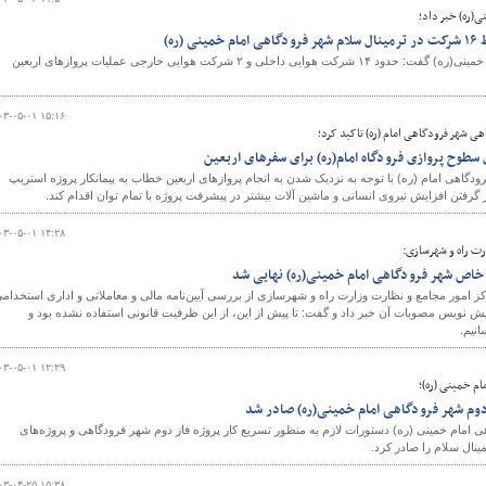
(ره) خبر داد؛
(ره)
مدیرعامل شهر فرودگاهی امام خمینی(ره) گفت: حدود ۱۴ شرکت هوایی داخلی و ۲ شرکت هوایی خارجی عملیات پروازهای اربعین
۰۳-۰۵-۰۱ ۱۵:۱۶
 شهر فرودگاهی امام (ره) تاکید کرد؛
طوح پروازی فرودگاه امام(ره) برای سفرهای اربعین
اهی امام (ره) با توجه به نزدیک شدن به انجام پروازهای اربعین خطاب به پیمانکار پروژه استریپ
گرفتن افزایش نیروی انسانی و ماشین آلات بیشتر در پیشرفت پروژه با تمام توان اقدام کند.
۰۳-۰۵-۰۱ ۱۴:۲۸
رت راه و شهرسازی:
ی خاص شهر فرودگاهی امام خمینی(ره) نهایی شد
 امور مجامع و نظارت وزارت راه و شهرسازی از بررسی آیین‌نامه مالی و معاملاتی و اداری استخدام
نویس مصوبات آن خبر داد و گفت: تا پیش از این، از این ظرفیت قانونی استفاده نشده بود و
انیم.
۰۳-۰۵-۰۱ ۱۲:۲۹
م خمینی (ره)؛
 دوم شهر فرودگاهی امام خمینی(ره) صادر شد
مام خمینی (ره) دستورات لازم به منظور تسریع کار پروژه فاز دوم شهر فرودگاهی و پروژه‌های
نال سلام را صادر کرد.
۰۳-۰۴-۲۵ ۱۵:۳۸