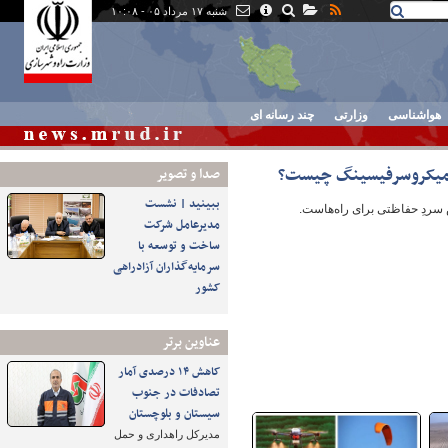
شنبه ۱۷ مرداد ۰۵ - ۱۰:۰۸
هواشناسی
وزارتی
چند رسانه ای
ل/میکروسرفیسینگ چیست؟
صدا و تصوير
ببینید | نشست
دِ حفاظتی برای راه‌هاست.
مدیرعامل شرکت
ساخت و توسعه با
سرمایه‌گذاران آزادراهی
کشور
عناوین برتر
کاهش ۱۴ درصدی آمار
تصادفات در جنوب
سیستان و بلوچستان
مدیرکل راهداری و حمل