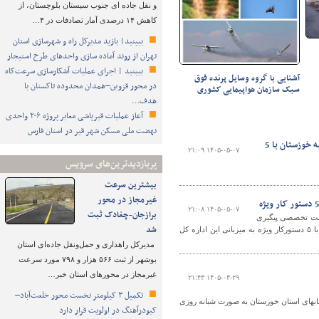
و نقل جاده ای جنوب سیستان بلوچستان، از
کاهش ۱۴ درصدی آمار تصادفات در ۴…
ببینید| بازید مدیرکل راه و شهرسازی استان
تهران از روند آماده سازی واحدهای طرح استیجار
ببینید | اجرای عملیات آشکارسازی سرعت‌کاه
آشنایی با گروه وسایل پرنده فوق
در محور قزوین–همدان محدوده تاکستان با
سبک سازمان هواپیمایی کشوری
هدف…
آعاز عملیات قیرپاشی معابر پروژه ۲۰۶ واحدی
نهضت ملی مسکن شهر قیر در استان فارس
ببینید| برگزاری نشست کارگروه استانی پایش ایمنی ساختمان‌های مهم و بلند مرتبه خوزستان با 5
۱۴۰۵-۰۵-۰۷ ۲۱:۰۹
پربازدیدترین‌های سرویس
بیشترین سرعت
غیرمجاز در محور
۱۴۰۵-۰۵-۰۷ ۲۱:۰۸
برازجان-چغادک ثبت
شست تخصصی پیگیری
شد
مصوبات کارگروه استانی پایش ایمنی ساختمانهای مهم و بلند مرتبه با حضور تمامی اعضا با ۵ دستورکار ویژه به میزبانی این اداره کل
مدیرکل راهداری و حمل‌ونقل جاده‌ای استان
بوشهر از ثبت ۵۶۶ هزار و ۷۹۸ مورد سرعت
غیرمجاز در محورهای استان خبر…
۱۴۰۵-۰۴-۲۹ ۲۱:۴۳
تکمیل ۳ کیلومتر نخست محور خلعت‌آباد–
های استان خوزستان به صورت شبانه روزی
کبودرآهنگ در اولویت قرار دارد