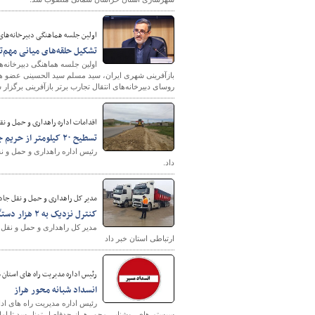
اولین جلسه هماهنگی دبیرخانه‌های ا
تشکیل حلقه‌های میانی مهم‌
اولین جلسه هماهنگی دبیرخانه‌ه
بازآفرینی شهری ایران، سید مسلم سید الحسینی عضو ه
روسای دبیرخانه‌های انتقال تجارب برتر بازآفرینی برگزار 
اقدامات اداره راهداری و حمل و نق
تسطیح ۲۰ کیلومتر از حریم جاده محمدیار به نقده به صورت رفت و برگشت
داد.
مدیر کل راهداری و حمل و نقل جاده
کنترل نزدیک به ۲ هزار دستگاه ناوگان عمومی در محورهای آذربایجان غربی
ارتباطی استان خبر داد
رئیس اداره مدیریت راه های استان م
انسداد شبانه محور هراز
رئیس اداره مدیریت راه های اد
سیستم های روشنایی محور هراز حدفاصل تونل سد تا امامزاده هاشم امشب 12 اردیبهشت نیز از ساعت 22