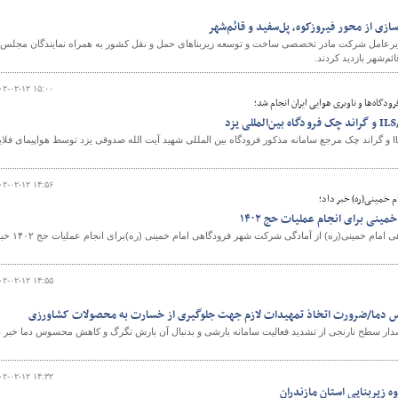
سازی از محور فیروزکوه، پل‌سفید و قائم‌شهر
یرعامل شرکت مادر تخصصی ساخت و توسعه زیربناهای حمل و نقل کشور به همراه نمایندگان مجلس 
ئم‌شهر بازدید کردند.
۰۲-۰۲-۱۲ ۱۵:۰۰
گاه‌ها و ناوبری هوایی ایران انجام شد؛
وارسی پروازی سامانه ILS/DME و گراند چک مرجع سامانه مذکور فرودگاه بین المللی شهید آیت الله صدوقی یزد توسط هواپیمای فل
۰۲-۰۲-۱۲ ۱۴:۵۶
خمینی(ره)‌ خبر داد؛
ینی برای انجام عملیات حج ۱۴۰۲
مدیرعامل شرکت شهر فرودگاهی امام خمینی(ره)‌ از آمادگی شرکت شهر فرودگاهی امام خمینی (ره
۰۲-۰۲-۱۲ ۱۴:۵۵
دما/ضرورت اتخاذ تمهیدات لازم جهت جلوگیری از خسارت به محصولات کشاورزی
ار سطح نارنجی از تشدید فعالیت سامانه بارشی و بدنبال آن بارش تگرگ و کاهش محسوس دما خبر د
۰۲-۰۲-۱۲ ۱۴:۳۲
ه زیربنایی استان مازندران