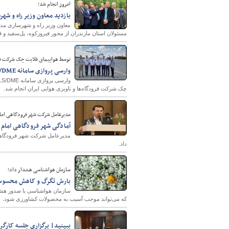
امروز انجام شد؛
بازدید معاون وزیر راه و شهر
معاون وزیر راه و شهرسازی مد
مسئولان استان مازندران از محور فیروزکوه، پل‌سفید و قا
توسط هواپیمای فلایت چک شرکت فرود
وارسی پروازی سامانه ILS/DME و گراند چک فرودگاه بین‌المللی یزد
چک شرکت فرودگاه‌ها و ناوبری هوایی ایران انجام شد.
مدیرعامل شرکت شهر فرودگاهی امام 
آمادگی شهر فرودگاهی امام خم
داد.
سازمان هواشناسی هشدار داد؛
بارش تگرگ و کاهش محسوس 
سازمان هواشناسی با صدور هشد
که می‌تواند موجب آسیب به محصولات کشاورزی شود.
ببینید| برگزاری جلسه کارگرو