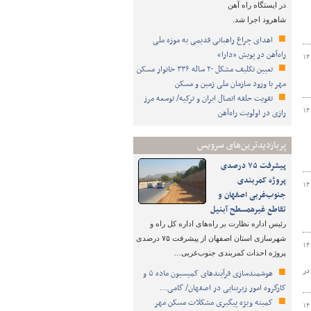
در ایستگاه راه آهن
شاهرود اجرا شد.
اهدای چراغ راهبانی قدیمی به موزه ملی
راه‌آهن در پویش «دارا»
۱۴
تعیین تکلیف مشکل ۲۰ ساله ۳۳۶ خانوار مسکن
مهر با ورود سازمان ملی زمین و مسکن
تقویت حلقه اتصال ایران و ترکیه/ توسعه مرز
۱۴
رازی در اولویت راه‌آهن
پربازدیدترین‌های سرویس
پیشرفت ۷۵ درصدی
پروژه کمربندی
۱۴
جنوب‌غربی اصفهان و
تقاطع غیرهمسطح آبنیل
رئیس اداره نظارت بر راه‌های اداره کل راه و
شهرسازی استان اصفهان از پیشرفت ۷۵ درصدی
۱۴
پروژه احداث کمربندی جنوب‌غربی…
در
هوشمندسازی فرآیندهای کمیسیون ماده ۵ و
کارگروه امور زیربنایی در اصفهان/ گامی…
کمیته ویژه پیگیری مشکلات مسکن مهر
۱۴