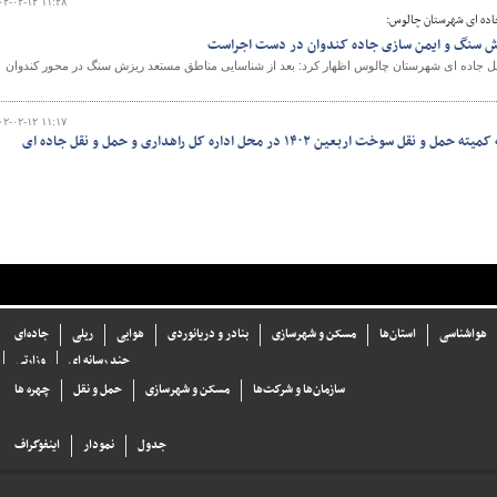
۰۲-۰۲-۱۲ ۱۱:۲۸
اده ای شهرستان چالوس:
ش سنگ و ایمن سازی جاده کندوان در دست اجراست
قل جاده ای شهرستان چالوس اظهار کرد: بعد از شناسایی مناطق مستعد ریزش سنگ در محور کندوان
۰۲-۰۲-۱۲ ۱۱:۱۷
ببینید | برگزاری اولین جلسه کمیته حمل و نقل سوخت اربعین ۱۴۰۲ در محل اداره کل راهداری و حمل و نقل جاده ای
هواشناسی
استان‌ها
مسکن و شهرسازی
بنادر و دریانوردی
هوایی
ریلی
جاده‌ای
چند رسانه ای
وزارتی
سازما‌ن‌ها و شركت‌ها
مسکن و شهرسازی
حمل و نقل
چهره ها
جدول
نمودار
اینفوگراف