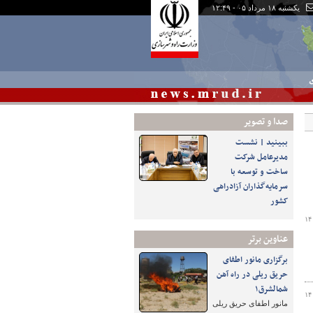
یکشنبه ۱۸ مرداد ۰۵ - ۱۲:۴۹
ی
صدا و تصوير
ببینید | نشست
مدیرعامل شرکت
ساخت و توسعه با
سرمایه‌گذاران آزادراهی
کشور
۱۴
عناوین برتر
برگزاری مانور اطفای
حریق ریلی در راه آهن
شمالشرق۱
۱۴
مانور اطفای حریق ریلی