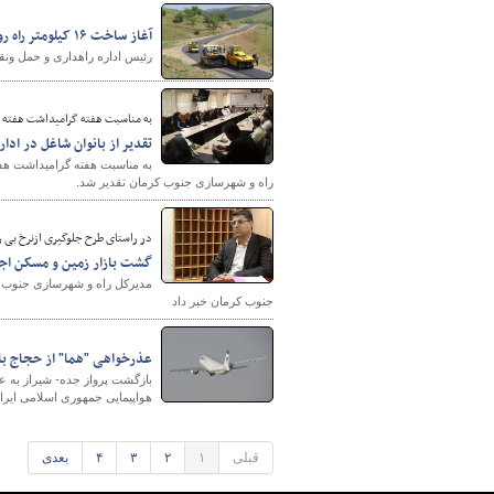
آغاز ساخت ۱۶ کیلومتر راه روستایی در شهرستان همدان
رئیس اداره راهداری و حمل ونقل جاده ای شهرستان هم
به مناسبت هفته گرامیداشت هفته
تقدیر از بانوان شاغل در اد
به مناسبت هفته گرامیداشت هفت
راه و شهرسازی جنوب کرمان تقدیر شد.
در راستای طرح جلوگیری ازنرخ بی روی
گشت بازار زمین و مسکن اج
مدیرکل راه و شهرسازی جنوب کر
جنوب کرمان خبر داد
عذرخواهی "هما" از حجاج باب
بازگشت پرواز جده- شیراز به عر
هواپیمایی جمهوری اسلامی ایران
قبلی
۱
۲
۳
۴
بعدی