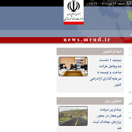
جمعه ۱۶ مرداد ۰۵ - ۱۷:۲۷
ی
صدا و تصوير
ببینید | نشست
مدیرعامل شرکت
ساخت و توسعه با
سرمایه‌گذاران آزادراهی
کشور
۱۴
عناوین برتر
 مصوب شورای
بیشترین سرعت
غیرمجاز در محور
۱۴
برازجان-چغادک ثبت
شد