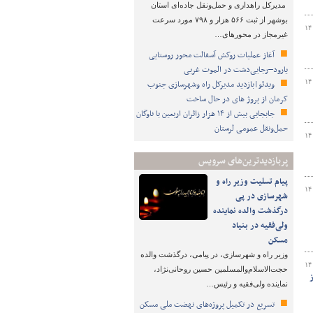
مدیرکل راهداری و حمل‌ونقل جاده‌ای استان
بوشهر از ثبت ۵۶۶ هزار و ۷۹۸ مورد سرعت
۱۴
غیرمجاز در محورهای…
آغاز عملیات روکش آسفالت محور روستایی
یارود–رجایی‌دشت در الموت غربی
۱۴
ویدئو|بازدید مدیرکل راه وشهرسازی جنوب
کرمان از پروژ های در حال ساخت
جابجایی بیش از ۱۴ هزار زائران اربعین با ناوگان
حمل‌ونقل عمومی لرستان
۱۴
پربازدیدترین‌های سرویس
پیام تسلیت وزیر راه و
۱۴
شهرسازی در پی
درگذشت والده نماینده
ولی‌فقیه در بنیاد
مسکن
وزیر راه و شهرسازی، در پیامی، درگذشت والده
۱۴
حجت‌الاسلام‌والمسلمین حسین روحانی‌نژاد،
ز
نماینده ولی‌فقیه و رئیس…
تسریع در تکمیل پروژه‌های نهضت ملی مسکن