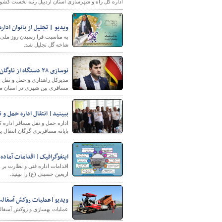
اداره کل راه و شهرسازی استان اردبیل رتبه نخست کشو
ویدیو | تجلیل از بانوان ادا
به مناسبت فرا رسیدن روز ملی ع
شاخه گل تجلیل شد.
نوسازی ۲۸ دستگاه از ناوگان حمل و نقل مسافری استان مرکزی پیش از اربعین
مسافری بین شهری در استان م
ببینید| انتقال اداره حمل و 
اداره حمل و نقل مسافر اداره 
پایانه مسافربری گرگان انتقال ی
اینفوگرافیک| اقدامات آماده
اقدامات اداره فنی و نظارت بر
اربعین حسینی (ع) را ببینید.
ویدیو|عملیات روکش آسفالت
عملیات بهسازی و روکش آسفالت