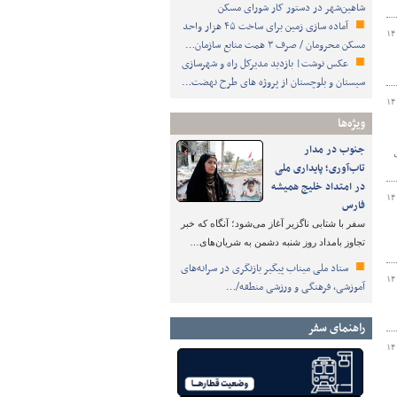
شاهین‌شهر در دستور کار شورای مسکن
آماده سازی زمین برای ساخت ۴۵ هزار واحد
۱۴
مسکن محرومان / صرف ۳ همت منابع سازمان…
عکس نوشت| بازدید مدیرکل راه و شهرسازی
سیستان و بلوچستان از پروژه های طرح نهضت…
۱۴
ویژه‌ها
جنوب در مدار
تاب‌آوری؛ پایداری ملی
در امتداد خلیج همیشه
۱۴
فارس
سفر با شتابی ناگزیر آغاز می‌شود؛ آنگاه که خبر
تجاوز بامداد روز شنبه دشمن به شریان‌های…
ستاد ملی میناب پیگیر بازنگری در سرانه‌های
۱۴
آموزشی، فرهنگی و ورزشی منطقه/…
راهنمای سفر
۱۴