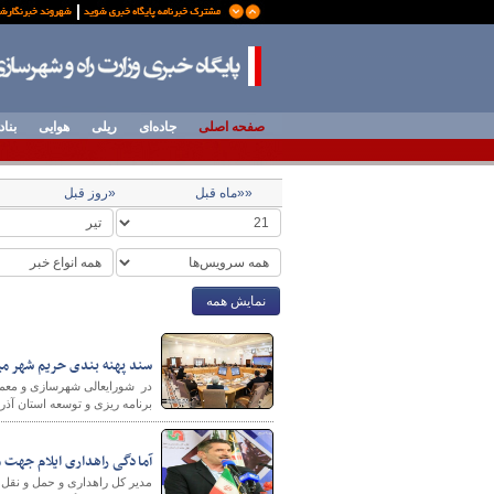
صفحه اصلی
جاده‌ای
ریلی
هوایی
بناد
««ماه قبل
«روز قبل
نمایش همه
سند پهنه بندی حریم شهر میانه در افق
برنامه ریزی و توسعه استان آذر
آمادگی راهداری ایلام جهت 
مدیر کل راهداری و حمل و نقل جا