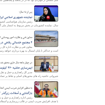
ملی مسکن از مواردی بود که در در یکصد و پنجاهمین جل
پس از ۱۵ سال؛
نماینده جمهوری اسلامی ایرا
سال، نماینده کشورمان در بخش مربوط به انتشار ملی گازه
معاون فنی و نظارت امور روستایی ا
۴ مجتمع خدماتی رفاهی در کردستان به بهره‌برداری می‌رسد
است و حداکثر تا پایان امسال به بهره برداری خواهد رسی
در چهار ماهه سال جاری محقق شد؛
ایمن‌سازی حاشیه ۴۶۰ کیلومتر از راه‌ های مازندران با شیب شیروانی
مدیر کل راهداری و حمل و نقل 
شیروانی حاشیه راه های محورهای اصلی و نقاط پر تصادف مازندران بطول ۴۶۰ کیلومتر توسط
به منظور افزایش ضریب ایمنی انجا
بازگشایی و آسفالت زیرگذر 
رئیس اداره راهداری و حمل و ن
با هدف افزایش ضریب ایمنی در قالب زیرسازی و آسفالت 