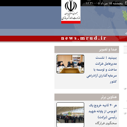
پنجشنبه ۱۵ مرداد ۰۵ - ۱۲:۴۱
ی
صدا و تصوير
ببینید | نشست
مدیرعامل شرکت
ساخت و توسعه با
سرمایه‌گذاران آزادراهی
کشور
۱۴
عناوین برتر
هر ۴۰ ثانیه خروج یک
اتوبوس از پایانه شهید
۱۴
رئیسی (برکت)
سخنگوی قرارگاه