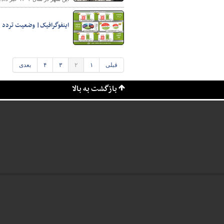
اینفوگرافیک| وضعیت تردد در ر
قبلی
۱
۲
۳
۴
بعدی
بازگشت به بالا