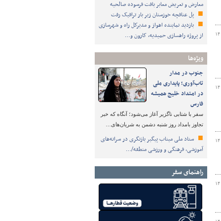
معارض و تعریض معابر بافت فرسوده صالحیه
پل عنافچه خوزستان زیر بار ترافیک رفت
بازدید نماینده اهواز و مدیرکل راه و شهرسازی
از پروژه راهسازی حمیدیه، کارون و…
۱۴
ویژه‌ها
جنوب در مدار
تاب‌آوری؛ پایداری ملی
۱۴
در امتداد خلیج همیشه
فارس
سفر با شتابی ناگزیر آغاز می‌شود؛ آنگاه که خبر
تجاوز بامداد روز شنبه دشمن به شریان‌های…
ستاد ملی میناب پیگیر بازنگری در سرانه‌های
۱۴
آموزشی، فرهنگی و ورزشی منطقه/…
راهنمای سفر
۱۴