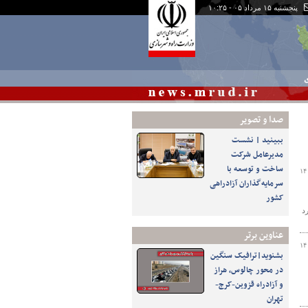
پنجشنبه ۱۵ مرداد ۰۵ - ۱۰:۲۵
ی
صدا و تصوير
ببینید | نشست
مدیرعامل شرکت
ساخت و توسعه با
۱۴
سرمایه‌گذاران آزادراهی
کشور
د
عناوین برتر
۱۴
بشنوید|ترافیک سنگین
در محور چالوس، هراز
و آزادراه قزوین-کرج-
تهران