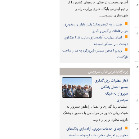
آخرین وضعیت ترافیکی جاده‌های کشور را از
۱۴
رادیو اینترنتی پایگاه خبری وزارت راه و
شهرسازی بشنوید.…
هشدار به کوهنوردان؛ رگبار باران و رعدوبرق
در ارتفاعات زاگرس و البرز
۱۴
اتمام عملیات آماده‌سازی سایت ۴.۵ هکتاری
نهضت ملی مسکن امیدیه
ویدیو ا محور سمنان-فیروزکوه به مدار ساخت
بازگشت
۱۴
پربازدیدترین‌های سرویس
آغاز عملیات ریل‌گذاری
مسیر اتصال راه‌آهن
سبزوار به شبکه
سراسری
۱۴
عملیات ریل‌گذاری و اتصال راه‌آهن سبزوار به
شبکه ریلی کشور در مراسمی با حضور هوشنگ
بازوند معاون وزیر راه و…
ارتقای خدمات شهری، آزادسازی پلاک‌های
۱۴
معارض و تعریض معابر بافت فرسوده صالحیه