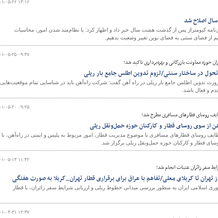
۰۱-۰۵-۲۶ ۱۳:۱۶
ن‌نامه کیومتراژ پس از گذشت هشت سال خبر داد و اظهار کرد: با نظام‌مند شدن امور، محاسبات
م از فضای سنتی به فضای نوین تغییر وضعیت بدهیم.
۰۱-۰۵-۲۵ ۰۹:۴۷
ن حوزه معاونت بازرگانی و بهره‌برداری تاکید شد؛
د تحول در ساختار سنتی/لزوم تدوین اطلس جامع بار ریلی
ضرورت تدوین اطلس جامع بار ریلی در راه آهن گفت: شرکت راه‌آهن باید در شناسایی تمام موقعیت‌هایی
دم و فعال باشد.
۰۱-۰۵-۲۰ ۰۹:۲۵
ایف روسای قطارهای مسافری مطرح شد؛
آهن از سوی روسای قطار و کارکنان حوزه حمل‌ونقل ریلی
یف روسای قطارهای مسافری با موضوع مدیریت قطار، امور مربوط به پلیس و ایمنی در راه‌آهن، با
وسای قطار و کارکنان حوزه حمل‌ونقل ریلی برگزار شد.
۰۱-۰۵-۱۳ ۱۱:۴۲
یط سفر زائران عتبات انجام شد؛
ز تهران تا کربلای معلی/تفاهم با عراق برای برقراری قطار تهران_کربلا به صورت هفتگی
ی اسلامی ایران به منظور بررسی میدانی خطوط ریلی و ارزیابی شرایط سفر زائران، با قطار
۰۱-۰۴-۳۱ ۱۲:۳۷