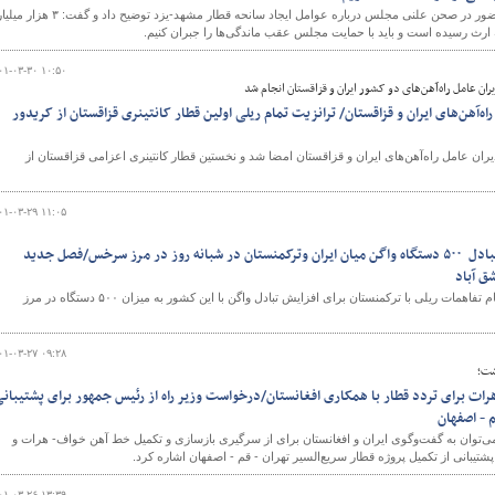
مدیر عامل شرکت راه‌آهن با حضور در صحن علنی مجلس درباره عوامل ایجاد سانحه قطار مشهد-یزد توضیح داد و گف
 ارث رسیده است و باید با حمایت مجلس عقب ماندگی‌ها را جبران کنیم.
۰۱-۰۳-۳۰ ۱۰:۵۰
ن عامل راه‌آهن‌های دو کشور ایران و قزاقستان انجام شد
ه‌آهن‌های ایران و قزاقستان/ ترانزیت تمام ریلی اولین قطار کانتینری قزاقستان از کریدور
ران عامل راه‌آهن‌های ایران و قزاقستان امضا شد و نخستین قطار کانتینری اعزامی قزاقستان از
۰۱-۰۳-۲۹ ۱۱:۰۵
افزایش تبادلات بین‌المللی، تبادل ۵۰۰ دستگاه واگن‌ میان ایران وترکمنستان در شبانه روز در مرز سرخس/فصل جدید
ق آباد
مدیر عامل شرکت راه‌آهن جمهوری اسلامی ایران از انجام تفاهمات ریلی با ترکمنستان برای افزایش تبادل واگن‌ با این کشور به میزان ۵۰۰ دستگاه در مرز
۰۱-۰۳-۲۷ ۰۹:۲۸
شت؛
ات برای تردد قطار با همکاری افغانستان/درخواست وزیر راه از رئیس جمهور برای پشتیبان
م - اصفهان
ه حمل‌و نقل‎ ریلی هفته گذشته می‌توان به گفت‌وگوی ایران و افغانستان برای از سرگیری بازسازی و تکمیل خط آهن خواف- هرات و
بانی از تکمیل پروژه قطار سریع‌السیر تهران - قم - اصفهان اشاره کرد.
۰۱-۰۳-۲۶ ۱۳:۳۹