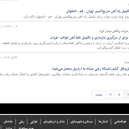
میل راه آهن سریع‌السیر تهران - قم - اصفهان
 توجه ویژه دولت برای تکمیل راه آهن سریع‌السیر تهران - قم - اصفهان تاکید کرد.
۰۱-۰۳-۲۴ ۱۰:۰۹
 شرکت راه‌آهن دیدار کرد؛
 برای از سرگیری بازسازی و تکمیل خط آهن خواف- هرات
اسلامی ایران در دیدار با رئیس راه‌آهن افغانستان درباره ازسرگیری روند بازسازی و تکمیل قطعه
تردد قطار گفت‌وگو کرد.
۰۱-۰۳-۱۳ ۱۵:۴۳
شت؛
مل‌ونقل کشور/شبکه ریلی میانه به اردبیل متصل می‌شود
از مهم‌‌ترین اخبار در حوزه حمل‌و نقل‎ ریلی هفته گذشته می‌توان به راه‌اندازی سامانه نوآفرین حمل‌ونقل کشور و اتصال شبکه ریلی میا
۷
۸
۹
بعدی
هواشناسی
استان‌ها
مسکن و شهرسازی
بنادر و دریانوردی
هوایی
ریلی
جاده‌ای
چند رسانه ای
وزارتی