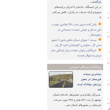
بازگشت…
️در این ایستگاه، خادمان با اجرای برنامه‌های
متنوع و ارائه خدمات به زائران، تلاش می‌کنند
تا…
۱۴
پایان آماده‌ سازی سایت ۲/۸ هکتاری نهضت
ملی مسکن و جوانی جمعیت صمصامی در
چهارمحال…
۱۴
ببینید | شورای مسکن شاهین شهر با حضور
مدیر کل ، معاونان و کارشناسان اداره کل راه…
خبرنگاران، راویان حقیقت و پل ارتباطی میان
ن
مردم و مسئولان هستند
۱۴
پربازدیدترین‌های سرویس
بیشترین سرعت
غیرمجاز در محور
برازجان-چغادک ثبت
۱۴
شد
مدیرکل راهداری و حمل‌ونقل جاده‌ای استان
بوشهر از ثبت ۵۶۶ هزار و ۷۹۸ مورد سرعت
۱۴
غیرمجاز در محورهای استان خبر…
ر