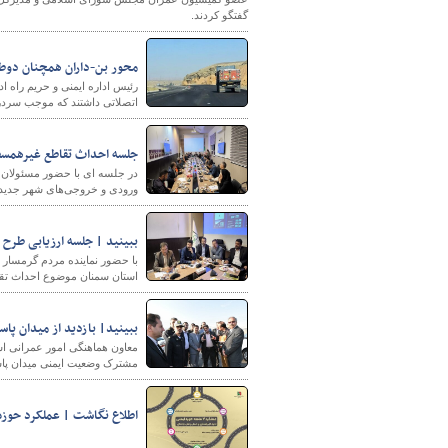
گفتگو کردند.
محور بن-داران همچنان دوطر
رئیس اداره ایمنی و حریم راه ا
اتصلاتی داشتند که موجب سردر
جلسه احداث تقاطع غیرهمسطح
در جلسه ای با حضور مسئولان 
ورودی و خروجی‌های شهر جدید 
ببینید | جلسه ارزیابی طرح
با حضور نماینده مردم گرمسار 
استان سمنان موضوع احداث تقا
ببینید| بازدید از میدان پاس
معاون هماهنگی امور عمرانی اس
مشترک وضعیت ایمنی میدان پاس
اطلاع نگاشت | عملکرد حوزه ایم