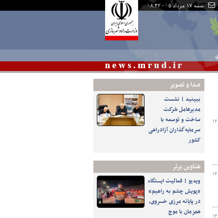
شنبه ۱۷ مرداد ۰۵ - ۰۸:۴۲
ی
صدا و تصوير
ببینید | نشست
مدیرعامل شرکت
ساخت و توسعه با
۱۴
سرمایه‌گذاران آزادراهی
کشور
عناوین برتر
۱۴
️ویدیو | فعالیت ایستگاه
«پویش چشم به راهیم»
در پایانه مرزی خسروی،
همزمان با موج
۱۴