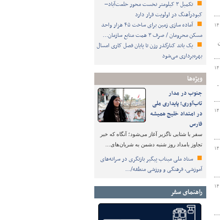
تکمیل ۳ کیلومتر نخست محور خلعت‌آباد–
کبودرآهنگ در اولویت قرار دارد
آماده سازی زمین برای ساخت ۴۵ هزار واحد
۱۴
مسکن محرومان / صرف ۳ همت منابع سازمان…
ان
یک باند کنارگذر رزن تا پایان فصل کاری امسال
بهره‌برداری می‌شود
۱۴
ویژه‌ها
-
جنوب در مدار
تاب‌آوری؛ پایداری ملی
۱۴
در امتداد خلیج همیشه
فارس
سفر با شتابی ناگزیر آغاز می‌شود؛ آنگاه که خبر
تجاوز بامداد روز شنبه دشمن به شریان‌های…
۱۴
ستاد ملی میناب پیگیر بازنگری در سرانه‌های
آموزشی، فرهنگی و ورزشی منطقه/…
۱۴
راهنمای سفر