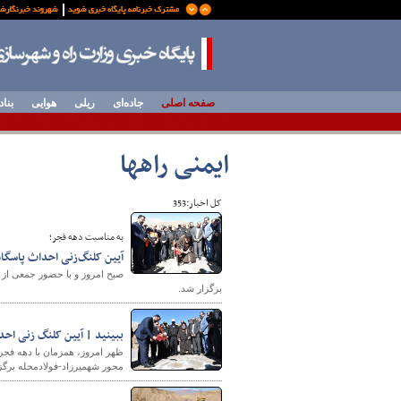
صفحه اصلی
جاده‌ای
ریلی
هوایی
بناد
ایمنی راهها
کل اخبار:353
به مناسبت دهه فجر؛
آیین کلنگ‌زنی احداث پاسگاه 
صبح امروز و با حضور جمعی از 
برگزار شد.
ببینید | آیین کلنگ زنی احد
محور شهمیرزاد-فولادمحله برگز