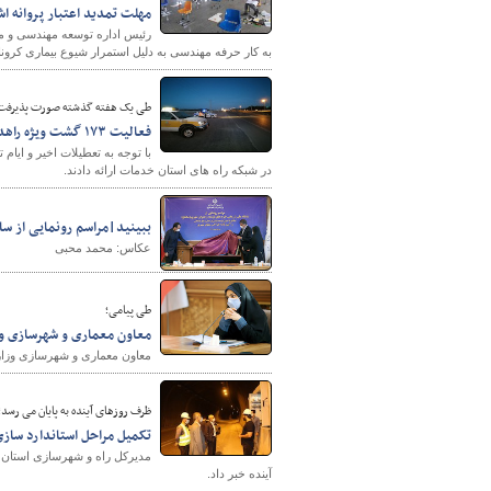
مهلت تمدید اعتبار پروانه اش
رئیس اداره توسعه مهندسی و مق
به کار حرفه مهندسی به دلیل استمرار شیوع بیماری کرونا 
پایگاه خبری وزارت راه 
طی یک هفته گذشته صورت پذیرفت
فعالیت ۱۷۳ گشت ویژه راهداری و ترابری در راه های خراسان جنوبی
در شبکه راه های استان خدمات ارائه دادند.
ببینید|مراسم رونمایی از سامانه ملی TOD با حضور وز
عکاس: محمد محبی
طی پیامی؛
معاون معماری و شهرسازی وزا
معاون معماری و شهرسازی وزارت
ظرف روزهای آینده به پایان می رسد؛
تکمیل مراحل استاندارد سازی
مدیرکل راه و شهرسازی استان ای
آینده خبر داد.