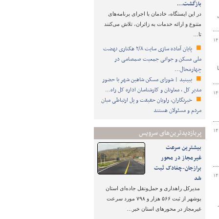
بازگشت…
️در این ایستگاه، خادمان با اجرای برنامه‌های
متنوع و ارائه خدمات به زائران، تلاش می‌کنند
تا…
۱۴
پایان آماده‌ سازی سایت ۲/۸ هکتاری نهضت
ملی مسکن و جوانی جمعیت صمصامی در
چهارمحال…
ا
ببینید | شورای مسکن شاهین شهر با حضور
مدیر کل ، معاونان و کارشناسان اداره کل راه…
۱۴
خبرنگاران، راویان حقیقت و پل ارتباطی میان
مردم و مسئولان هستند
۱۴
پربازدیدترین‌های سرویس
بیشترین سرعت
غیرمجاز در محور
برازجان-چغادک ثبت
۱۴
شد
مدیرکل راهداری و حمل‌ونقل جاده‌ای استان
بوشهر از ثبت ۵۶۶ هزار و ۷۹۸ مورد سرعت
غیرمجاز در محورهای استان خبر…