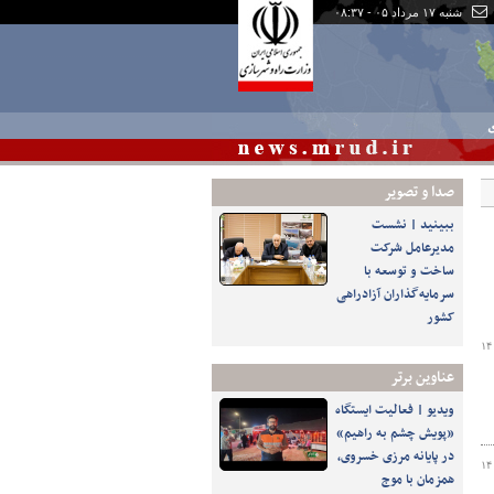
شنبه ۱۷ مرداد ۰۵ - ۰۸:۳۷
ی
صدا و تصوير
ببینید | نشست
مدیرعامل شرکت
ساخت و توسعه با
سرمایه‌گذاران آزادراهی
کشور
۱۴
عناوین برتر
️ویدیو | فعالیت ایستگاه
«پویش چشم به راهیم»
در پایانه مرزی خسروی،
۱۴
همزمان با موج