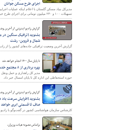
اجرای طرح مسکن جوانان
مدیرکل بنیاد مسکن گلستان با اعلام اینکه عملیات اجرای
تسهیلات ۱۰۰ و ۲۳۰ میلیون تومانی برای اجرای طرح خبر داد.
گزارش رادیو اینترنتی از آخرین وضعیت ترا
بشنوید|ترافیک سنگین در محو
شمال و قزوین- رشت
گزارش آخرین وضعیت ترافیکی جاده‌های کشور را از رادیو
تا پایان سال ۱۴۰۰ انجام خواهد شد
بهره برداری از ۸ مجتمع خدماتی رفاهی بین راهی در سیستان و بلوچستان
حوزه استحفاظی این اداره کل تا پایان امسال خبر داد.
گزارش رادیو اینترنتی از آخرین وضع
بشنوید|افزایش سرعت باد در 
صاف تا قسمتی ابری خواهد ب
کارشناس سازمان هواشناسی کشور در گفت‌وگو با رادیو ا
براساس مصوبه هیات وزیران،