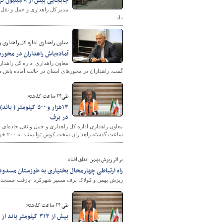
جابجایی بیش از ۸ میلیون تن کالا از همدان به سایر نقاط کشور
داد.
معاون راهداری اداره کل راهداری و 
آماده‌باش راهداران در محور
️معاون راهداری اداره کل راهدا
گفت: راهداران در محورهای استان در حالت آماده باش ه
طی۲۴ ساعت گذشته
در برف
ساعت گذشته راهداران سخت کوش توانستند به ۲۰۰ خودروی مانده در برف کمک کنند .
بر اثر ریزش بهمن اتفاق افتاد
راه ارتباطی چهارمحال بختیاری به خوزستان مسدود
ریزش بهمن و کولاک برف مسیر شهرکرد -بازفت-مسجدسل
طی ۲۴ ساعت گذشته:
بیش از ۳۱۳ کیلومتر باند از محورهای کوهستانی گلستان برفروبی شد