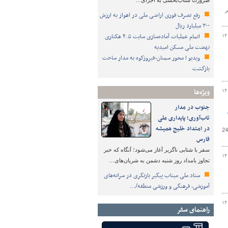
ضرورت شتاب‌بخشی به اجرای…
ستان خبر
رفع تصرف فوری اراضی ملی در اهواز به ارزش
۳۰۰ میلیارد ریال
اتمام عملیات آماده‌سازی سایت ۴.۵ هکتاری
۱۴
نهضت ملی مسکن امیدیه
ویدیو ا محور سمنان-فیروزکوه به مدار ساخت
بازگشت
ویژه‌ها
۱۴
جنوب در مدار
تار
تاب‌آوری؛ پایداری ملی
در امتداد خلیج همیشه
معاون راهداری اداره کل راهداری و حمل و نقل جاده‌ای چهارمحال و بختیاری ضمن اعلام برف‌روبی ۱۳ هزار و ۵۰۰ کیلومتر) باند( از محورهای استان گفت: طی24
فارس
سفر با شتابی ناگزیر آغاز می‌شود؛ آنگاه که خبر
۱۴
تجاوز بامداد روز شنبه دشمن به شریان‌های…
ستاد ملی میناب پیگیر بازنگری در سرانه‌های
آموزشی، فرهنگی و ورزشی منطقه/…
۱۴
راهنمای سفر