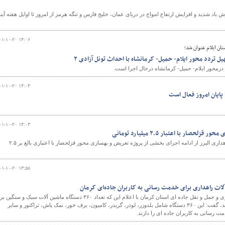
اد شدید و افزایش ارتفاع امواج در دریای عمان،‌ خلیج فارس و تنگه هرمز از امروز تا اوایل هفته آین
۰۱-۱۰-۲۰ ۱۴:۰۶
تان ایلام عنوان شد؛
 تردد محور ایلام- حمیل- کرمانشاه با احداث تونل آزادی ۲
 درمحور ایلام- حمیل- کرمانشاه درحال اجرا است.
۰۱-۱۰-۲۰ ۱۴:۰۴
 پایان امروز فعال است
۰۱-۱۰-۲۰ ۱۴:۰۳
حصار با اعتبار ۲.۵ میلیارد تومانی
رئیس اداره نگهداری راه‌های راهداری البرز از ادامه اجرای بخشی از پروژه تعریض و بهسازی محور قزلحصار با اعتباری بالغ بر ۲.۵
۰۱-۱۰-۲۰ ۱۳:۵۸
معاون راهداری اداره کل راهداری و حمل و نقل جاده ای استان کرمان با اعلام این که تعداد ۳۶۰ دستگاه ماشین آلات سبک و سن
عملیات راهداری زمستانی در استان کرمان تجهیز شده اند، گفت: این ۳۶۰ دستگاه شامل بلدوزر، لودر، گریدر، کامیون، برف خور، نمک پاش، تراکتور و سایر
 رسانی به کاربران جاده ای را دارند.