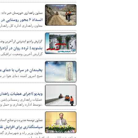
معاون راهداری خوزستان خبر داد:
انسداد ۶ محور روستایی در خوزستان در پی بارندگی های اخیر
معاون راهداری اداره کل راهداری و حمل و نقل جاده
گزارش رادیو اینترنتی از آخرین وضعیت ترا
بشنوید| تردد روان در آزادرا
گزارش آخرین وضعیت ترافیکی جاد
یخبندان در سراب با دمای منفی۲۳ 
صبح امروز کمینه دمای هوا در سراب آذربایجان شرقی ب
ویدیو|اجرای عملیات راهدار
عملیات راهداری زمستانی(شن و 
،توسط اداره راهداری و حمل و 
معاون توسعه مدیریت و منابع انسان
سیاستگذاری برای افزایش نق
خواهد شد تا این میزان افزایش یابد.