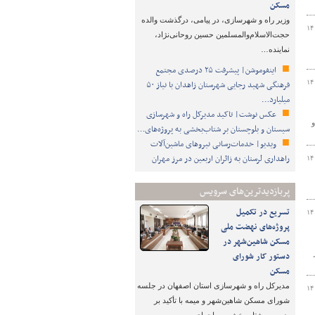
مسکن
وزیر راه و شهرسازی، در پیامی، درگذشت والده
۱۴
حجت‌الاسلام‌والمسلمین حسین روحانی‌نژاد،
نماینده…
اینفوموشن| پیشرفت ۲۵ درصدی مجتمع
۱۴
فرهنگی شهید رجایی شهرستان زاهدان با نیاز ۵۰
میلیارد…
عکس نوشت| تاکید مدیرکل راه و شهرسازی
و
سیستان و بلوچستان بر شتاب‌بخشی به پروژه‌های…
ویدیو| خدمات‌رسانی نیروهای ماشین‌آلات
راهداری لرستان به زائران اربعین در مرز مهران
۱۴
پربازدیدترین‌های سرویس
تسریع در تکمیل
۱۴
پروژه‌های نهضت ملی
مسکن شاهین‌شهر در
دستور کار شورای
مسکن
مدیرکل راه و شهرسازی استان اصفهان در جلسه
۱۴
شورای مسکن شاهین‌شهر و میمه با تأکید بر