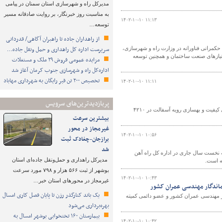
مدیرکل راه و شهرسازی استان سمنان در پیامی
به مناسبت روز خبرنگار، بر روایت صادقانه مسیر
۱۴۰۲-۱۰-۱۰ ۱۱:۱۳
توسعه…
از راهداران جاده تا راهبران آگاهی/ قدردانی
سرپرست اداره کل راهداری و حمل ونقل جاده…
مرانی فناورانه در وزارت راه و شهرسازی،
 نیازهای صنعت ساختمان و همچنین توسعه
مزایده عمومی فروش ۲۹ ملک و مستغلات
اداره‌کل راه و شهرسازی جنوب کرمان آغاز شد
تخصیص ۲۰۰ تن قیر رایگان به شهرداری‌ مهاباد
۱۴۰۲-۱۰-۱۰ ۱۱:۱۱
پربازدیدترین‌های سرویس
مدیرکل راهداری و حمل‌ونقل جاده‌ای استان یزد، گفت: طی ۹ ماهه گذشته عملیات ارتقای کیفیت و بهسازی رویه آسفالت در ۴۲۱۰
بیشترین سرعت
غیرمجاز در محور
۱۴۰۲-۱۰-۱۰ ۱۰:۵۶
برازجان-چغادک ثبت
شد
یی مسافران قطارهای حومه ای ( مشهد – سرخس ۱و۲ و بالعکس) در ۹ ماهه نخست سال جاری در اداره کل راه آهن
مدیرکل راهداری و حمل‌ونقل جاده‌ای استان
بوشهر از ثبت ۵۶۶ هزار و ۷۹۸ مورد سرعت
۱۴۰۲-۱۰-۱۰ ۱۰:۴۳
غیرمجاز در محورهای استان خبر…
ماندگار مهندسی عمران کشور
یک باند کنارگذر رزن تا پایان فصل کاری امسال
مهندسی عمران کشور و عضو دائمی کمیته
بهره‌برداری می‌شود
بیمارستان ۱۶۰ تختخوابی بوشهر امسال به
۱۴۰۲-۱۰-۱۰ ۱۰:۴۲