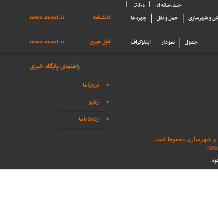
چند رسانه ای
وزارتی
دانشنامه
news.mrud.ir
ن و شهرسازی
حمل و نقل
چهره ها
فایل خبری
news.mrud.ir
جدول
نمودار
اینفوگراف
راهنمای پایگاه خبری
دربارهٔ ما
آرشیو
ارتباط با ما
اه و شهرسازی محفوظ است
وه