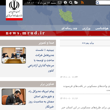
شنبه ۱۷ مرداد ۰۵ - ۱۴:۱۶
هواشناسی
وزارتی
چند رسانه ای
صدا و تصوير
ماه بعد»»
ببینید | نشست
مدیرعامل شرکت
ساخت و توسعه با
سرمایه‌گذاران آزادراهی
کشور
۱۴۰۲-۱۰-۱۰ ۱۱:۲۴
عناوین برتر
له بازآفرینی شهری برای نوسازی واحدهای مسکونی در بافت‌های فرسوده
پیام تبریک مدیرکل راه
و شهرسازی استان
۱۴۰۲-۱۰-۱۰ ۱۱:۱۶
سمنان به مناسبت روز
خبرنگار
ره کل راه و شهرسازی آذربایجان غربی از واگذاری ۲۳۰۰ قطعه زمین برای طرح‌های مسکونی در این استان خبر